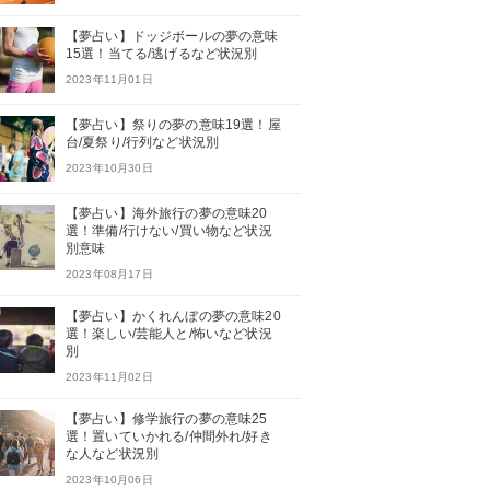
【夢占い】ドッジボールの夢の意味
15選！当てる/逃げるなど状況別
2023年11月01日
【夢占い】祭りの夢の意味19選！屋
台/夏祭り/行列など状況別
2023年10月30日
【夢占い】海外旅行の夢の意味20
選！準備/行けない/買い物など状況
別意味
2023年08月17日
【夢占い】かくれんぼの夢の意味20
選！楽しい/芸能人と/怖いなど状況
別
2023年11月02日
【夢占い】修学旅行の夢の意味25
選！置いていかれる/仲間外れ/好き
な人など状況別
2023年10月06日