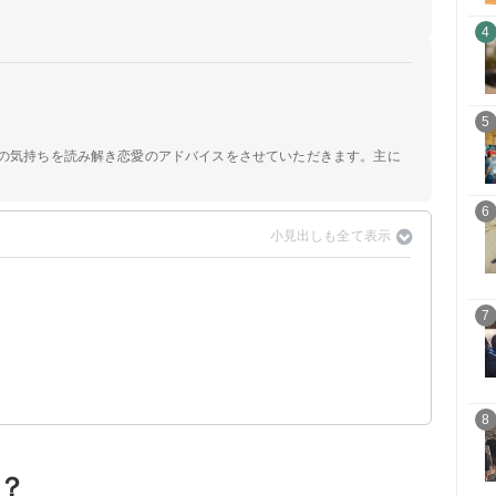
4
5
手の気持ちを読み解き恋愛のアドバイスをさせていただきます。主に
6
7
8
？