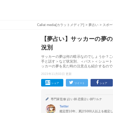
Callat media[カラットメディア]
>
夢占い
>
スポー
【夢占い】サッカーの夢の意
況別
サッカーの夢は何の暗示なのでしょうか？こ
手と話す＞など状況別、＜パス＞＜シュート
ッカーの夢を見た時の注意点も紹介するので
2023年11月03日 更新
シェア
ツイート
シェア
専門家監修 |
占い師 恋愛占い師💘ルナ
Twitter
鑑定歴10年、累計5000人以上を鑑