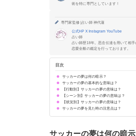
術を特に専門としています！
専門家監修 |
占い師 神代蓮
公式HP
X
Instagram
YouTube
占い師
占い師歴18年。思念伝達を用いて相
恋愛全般の鑑定を行っております。
目次
サッカーの夢は何の暗示？
サッカーの夢の基本的な意味は？
【行動別】サッカーの夢の意味は？
目標とするものの象徴
状況によって意味が決まる
【シーン別】サッカーの夢の意味は？
サッカーをする夢【吉夢】
サッカーを観戦する夢【警告夢】
サッカー選手と話す夢【吉夢】
サッカー選手になる夢【吉夢】
サッカーの試合で活躍する夢【吉夢】
サッカーの練習をする夢【吉夢】
【状況別】サッカーの夢の意味は？
サッカーでパスをする夢【吉夢】
サッカーでシュートが決まらない夢【凶夢】
サッカーでゴールを決める夢【吉夢】
サッカーでゴールキーパをする夢【警告夢】
サッカーでリフティングする夢【吉夢】
サッカーの夢を見た時の注意点は？
サッカーで怪我をする夢【凶夢】
サッカーボールが印象的な夢【吉夢】
サッカーの試合で退場する夢【凶夢】
サッカーが楽しくない夢【警告夢】
目標に向かって計画的に努力する
吉夢なら話さず警告夢や凶夢は人に話す
サッカーの夢は何の暗示