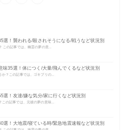
5選！襲われる/殺されそうになる/戦うなど状況別
この記事では、幽霊の夢の意...
味35選！体につく/大量/飛んでくるなど状況別
か？この記事では、ゴキブリの...
5選！友達/嫌な気分/家に行くなど状況別
この記事では、元彼の夢の意味...
0選！大地震/寝ている時/緊急地震速報など状況別
この記事では、地震の夢の意...