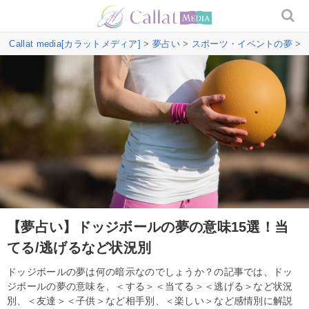
Callat media[カラットメディア]
>
夢占い
>
スポーツ・イベントの夢
>
【夢占い】ドッジボールの夢の意味15選！当
てる/逃げるなど状況別
ドッジボールの夢は何の暗示なのでしょうか？の記事では、ドッ
ジボールの夢の意味を、＜する＞＜当てる＞＜逃げる＞など状況
別、＜友達＞＜子供＞など相手別、＜楽しい＞など感情別に解説