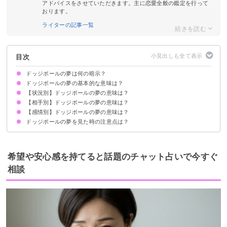
アドバイスをさせていただきます。主に恋愛全般の鑑定を行って
おります。
ライターの記事一覧
目次
ドッジボールの夢は何の暗示？
ドッジボールの夢の基本的な意味は？
【状況別】ドッジボールの夢の意味は？
積極性や競争心が高まっている暗示
状況によって意味が決まる
【相手別】ドッジボールの夢の意味は？
ドッジボールをする夢【吉夢】
ドッジボールを見ている夢【吉夢】
ドッジボールで当てる夢【吉夢・凶夢】
ドッジボールで逃げる夢【凶夢】
ドッジボールで当てられる夢【凶夢】
ドッジボールで投げる夢【願望夢】
ドッジボールで怪我する夢【凶夢】
【感情別】ドッジボールの夢の意味は？
友達とドッジボールをする夢【吉夢】
クラスメートとドッジボールをする夢【吉夢・凶夢】
恋人とドッジボールをする夢【吉夢】
子供とドッジボールをする夢【吉夢】
元恋人とドッジボールをする夢【願望夢】
ドッジボールの夢を見た時の注意点は？
ドッジボールが楽しい夢【吉夢・警告夢】
ドッジボールが退屈な夢【警告夢】
ドッジボールが苦痛な夢【吉夢】
積極的に目標にチャレンジする
吉夢なら話さず警告夢や凶夢は人に話す
希望や安心感を持てると話題のチャット占いで今すぐ
相談