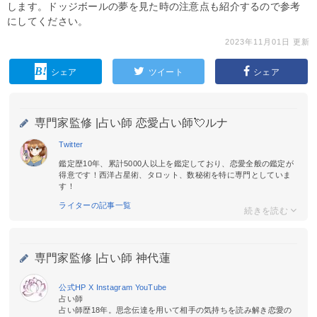
します。ドッジボールの夢を見た時の注意点も紹介するので参考
にしてください。
2023年11月01日 更新
シェア
ツイート
シェア
専門家監修 |
占い師 恋愛占い師💘ルナ
Twitter
鑑定歴10年、累計5000人以上を鑑定しており、恋愛全般の鑑定が
得意です！西洋占星術、タロット、数秘術を特に専門としていま
す！
ライターの記事一覧
専門家監修 |
占い師 神代蓮
公式HP
X
Instagram
YouTube
占い師
占い師歴18年。思念伝達を用いて相手の気持ちを読み解き恋愛の