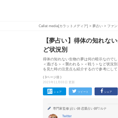
Callat media[カラットメディア]
>
夢占い
>
ファン
【夢占い】得体の知れない
ど状況別
得体の知れない生物の夢は何の暗示なのでし
＜逃げる＞＜襲われる＞＜戦う＞など状況別
を見た時の注意点も紹介するので参考にして
( 3ページ目 )
2023年11月03日 更新
シェア
ツイート
シェア
専門家監修 |
占い師 恋愛占い師💘ルナ
Twitter