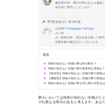
鑑定歴10年、累計5000人以上を鑑
術を特に専門としています！
専門家監修 |
占い師 神代蓮
公式HP
X
Instagram
YouTube
占い師
占い師歴18年。思念伝達を用いて相
恋愛全般の鑑定を行っております。
目次
得体の知れない生物の夢は何の暗示？
得体の知れない生物の夢の基本的な意味は
【状況別】得体の知れない生物の夢の意味
未知の才能が開花する暗示
状況によって意味が決まる
【種類別】得体の知れない生物の夢の意味
得体の知れない生物に襲われる夢【警告夢】
得体の知れない生物から逃げる夢【警告夢】
得体の知れない生物を飼う夢【吉夢・凶夢】
得体の知れない生物と戦う夢【吉夢】
得体の知れない生物になる夢【凶夢】
得体の知れない生物に遭遇する夢【吉夢・凶夢】
得体の知れない生物を捕獲する夢【吉夢】
得体の知れない生物の夢を見た時の注意点
得体の知れない魚の夢【吉夢】
得体の知れない動物の夢【吉夢】
得体の知れない虫の夢【凶夢】
積極的に新しいことに取り組む
吉夢なら話さず警告夢や凶夢は人に話す
夢占いおいては得体の知れない生物がた
ぞれ異なる暗示があると考えます。あな