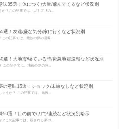
味35選！体につく/大量/飛んでくるなど状況別
か？この記事では、ゴキブリの...
5選！友達/嫌な気分/家に行くなど状況別
この記事では、元彼の夢の意味...
0選！大地震/寝ている時/緊急地震速報など状況別
この記事では、地震の夢の意...
夢の意味15選！ショック/未練なしなど状況別
うか？ この記事では、元彼...
50選！目の前で/刀で/連続など状況別暗示
？この記事では、殺される夢の...