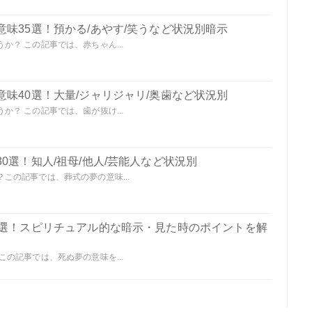
味35選！預かる/あやす/笑うなど状況別暗示
？ この記事では、赤ちゃん...
味40選！大量/ジャリジャリ/奥歯など状況別
？ この記事では、歯が抜け...
0選！知人/祖母/他人/芸能人など状況別
この記事では、葬式の夢の意味...
0選！スピリチュアル的な暗示・見た時のポイントを解
の記事では、死ぬ夢の意味を...