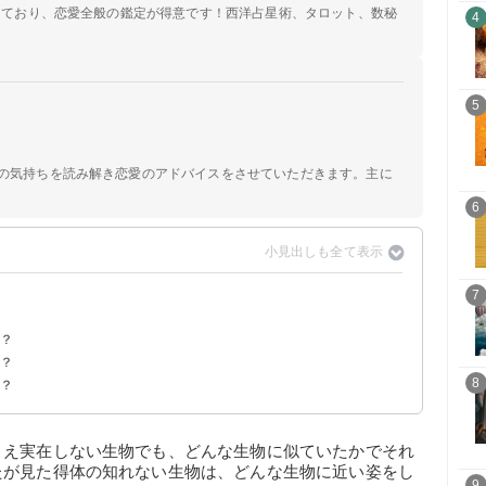
定しており、恋愛全般の鑑定が得意です！西洋占星術、タロット、数秘
4
5
手の気持ちを読み解き恋愛のアドバイスをさせていただきます。主に
6
7
？
は？
は？
8
は？
とえ実在しない生物でも、どんな生物に似ていたかでそれ
たが見た得体の知れない生物は、どんな生物に近い姿をし
9