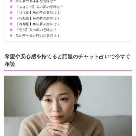
魚の夢の基本的な意味は？
【大きさ別】魚の夢の意味は？
運気の上昇を暗示
妊娠運が上昇する魚の夢もある
状況によって意味が決まる
【状況別】魚の夢の意味は？
大きい・巨大な魚の夢【吉夢】
小さい魚の夢【吉夢】
【行動別】魚の夢の意味は？
魚が大量にいる夢【吉夢】
小魚が大量にいる夢【吉夢】
魚に食べられる夢【警告夢】
魚が怖い夢【警告夢】
魚になる夢【吉夢】
水槽に大きな魚がいる夢【吉夢】
魚に襲われる夢【凶夢】
魚が陸に打ち上げられる夢【警告夢】
魚が死ぬ夢【警告夢】
魚が海を泳ぐ夢【警告夢】
魚の切り身の夢【吉夢】
魚をもらう夢【吉夢】
魚が共食いする夢【警告夢】
魚の卵の夢【吉夢】
魚屋の夢【吉夢】
魚が死にかけの夢【吉夢】
【種類別】魚の夢の意味は？
魚を食べる夢【吉夢】
魚をさばく夢【吉夢】
魚を捕まえる夢【吉夢】
魚を料理する夢【吉夢】
魚を買う夢【吉夢】
魚を焼く夢【警告夢】
魚を助ける夢【吉夢】
魚に餌をやる夢【吉夢】
魚を飼う夢【吉夢】
魚が死にかけの夢【吉夢】
魚に噛まれる夢【警告夢】
魚を吐く夢【警告夢】
魚を売る夢【吉夢】
【色別】魚の夢の意味は？
空飛ぶ魚の夢【吉夢】
気持ち悪い魚の夢【警告夢】
魚の夢を見た時の注意点は？
白い魚の夢【吉夢】
青い魚の夢【吉夢】
黒い魚の夢【吉夢】
金色の魚の夢【吉夢】
赤い魚の夢【吉夢】
吉夢なら人に話さないようにする
希望や安心感を持てると話題のチャット占いで今すぐ
相談