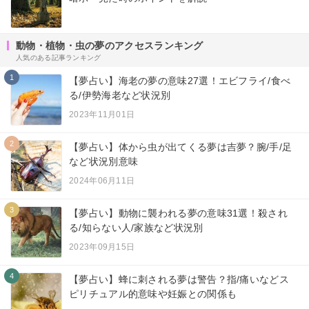
動物・植物・虫の夢のアクセスランキング
人気のある記事ランキング
1
【夢占い】海老の夢の意味27選！エビフライ/食べ
る/伊勢海老など状況別
2023年11月01日
2
【夢占い】体から虫が出てくる夢は吉夢？腕/手/足
など状況別意味
2024年06月11日
3
【夢占い】動物に襲われる夢の意味31選！殺され
る/知らない人/家族など状況別
2023年09月15日
4
【夢占い】蜂に刺される夢は警告？指/痛いなどス
ピリチュアル的意味や妊娠との関係も