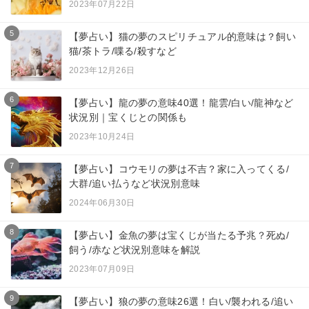
2023年07月22日
5
【夢占い】猫の夢のスピリチュアル的意味は？飼い
猫/茶トラ/喋る/殺すなど
2023年12月26日
6
【夢占い】龍の夢の意味40選！龍雲/白い/龍神など
状況別｜宝くじとの関係も
2023年10月24日
7
【夢占い】コウモリの夢は不吉？家に入ってくる/
大群/追い払うなど状況別意味
2024年06月30日
8
【夢占い】金魚の夢は宝くじが当たる予兆？死ぬ/
飼う/赤など状況別意味を解説
2023年07月09日
9
【夢占い】狼の夢の意味26選！白い/襲われる/追い