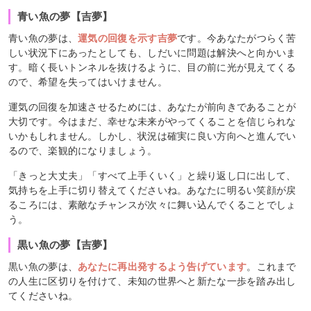
青い魚の夢【吉夢】
青い魚の夢は、
運気の回復を示す吉夢
です。今あなたがつらく苦
しい状況下にあったとしても、しだいに問題は解決へと向かいま
す。暗く長いトンネルを抜けるように、目の前に光が見えてくる
ので、希望を失ってはいけません。
運気の回復を加速させるためには、あなたが前向きであることが
大切です。今はまだ、幸せな未来がやってくることを信じられな
いかもしれません。しかし、状況は確実に良い方向へと進んでい
るので、楽観的になりましょう。
「きっと大丈夫」「すべて上手くいく」と繰り返し口に出して、
気持ちを上手に切り替えてくださいね。あなたに明るい笑顔が戻
るころには、素敵なチャンスが次々に舞い込んでくることでしょ
う。
黒い魚の夢【吉夢】
黒い魚の夢は、
あなたに再出発するよう告げています
。これまで
の人生に区切りを付けて、未知の世界へと新たな一歩を踏み出し
てくださいね。