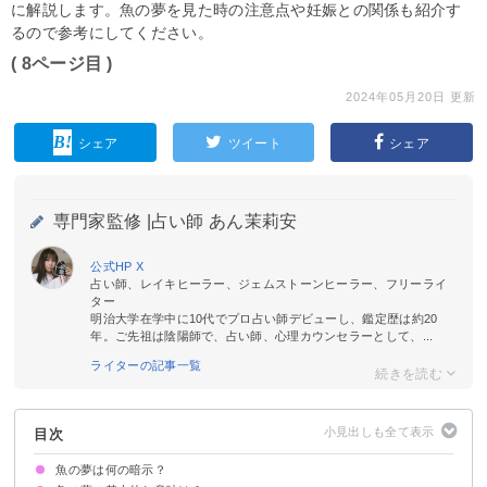
に解説します。魚の夢を見た時の注意点や妊娠との関係も紹介す
るので参考にしてください。
( 8ページ目 )
2024年05月20日 更新
シェア
ツイート
シェア
専門家監修 |
占い師 あん茉莉安
公式HP
X
占い師、レイキヒーラー、ジェムストーンヒーラー、フリーライ
ター
明治大学在学中に10代でプロ占い師デビューし、鑑定歴は約20
年。ご先祖は陰陽師で、占い師、心理カウンセラーとして、...
ライターの記事一覧
目次
魚の夢は何の暗示？