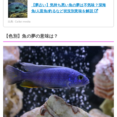
【夢占い】気持ち悪い魚の夢は不気味？深海
魚/人面魚/釣るなど状況別意味を解説
出典: Callat media
【色別】魚の夢の意味は？