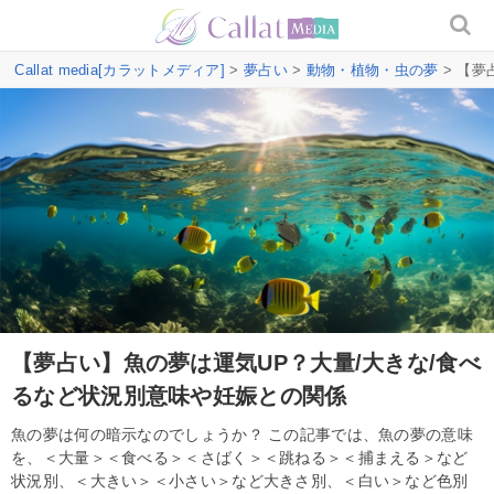
Callat media[カラットメディア]
>
夢占い
>
動物・植物・虫の夢
> 【夢
【夢占い】魚の夢は運気UP？大量/大きな/食べ
るなど状況別意味や妊娠との関係
魚の夢は何の暗示なのでしょうか？ この記事では、魚の夢の意味
を、＜大量＞＜食べる＞＜さばく＞＜跳ねる＞＜捕まえる＞など
状況別、＜大きい＞＜小さい＞など大きさ別、＜白い＞など色別