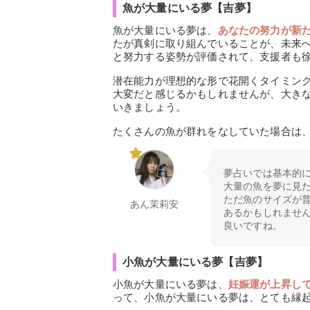
魚が大量にいる夢【吉夢】
魚が大量にいる夢は、
あなたの努力が新
たが真剣に取り組んでいることが、未来
と努力する姿勢が評価されて、支援者も
潜在能力が理想的な形で花開くタイミン
大変だと感じるかもしれませんが、大き
いきましょう。
たくさんの魚が群れをなしていた場合は
夢占いでは基本的
大量の魚を夢に見
ただ魚のサイズが
あん茉莉安
あるかもしれませ
良いですね。
小魚が大量にいる夢【吉夢】
小魚が大量にいる夢は、
妊娠運が上昇し
って、小魚が大量にいる夢は、とても縁