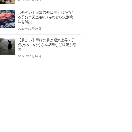
2024年03月25日
【夢占い】金魚の夢は宝くじが当た
る予兆？死ぬ/飼う/赤など状況別意
味を解説
2023年07月09日
【夢占い】黒猫の夢は運気上昇？子
猫/抱っこ/たくさん/2匹など状況別意
味
2024年05月20日