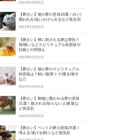
2023年10月24日
【夢占い】狼の夢の意味26選！白い/
襲われる/追いかけられるなど状況別
2023年11月02日
【夢占い】蜂に刺される夢は警告？
指/痛いなどスピリチュアル的意味や
妊娠との関係も
2023年07月22日
【夢占い】猫の夢のスピリチュアル
的意味は？飼い猫/茶トラ/喋る/殺す
など
2023年12月26日
【夢占い】動物に襲われる夢の意味
31選！殺される/知らない人/家族な
ど状況別
2023年09月15日
【夢占い】ペットの夢の意味25選！
増える/逃げる/飼うなど状況別