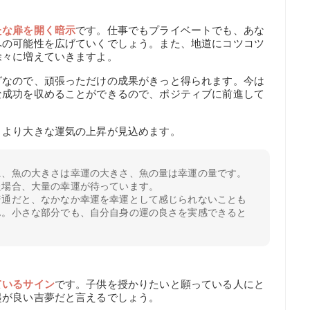
たな扉を開く暗示
です。仕事でもプライベートでも、あな
への可能性を広げていくでしょう。また、地道にコツコツ
徐々に増えていきますよ。
グなので、頑張っただけの成果がきっと得られます。今は
な成功を収めることができるので、ポジティブに前進して
、より大きな運気の上昇が見込めます。
に、魚の大きさは幸運の大きさ、魚の量は幸運の量です。
た場合、大量の幸運が待っています。
普通だと、なかなか幸運を幸運として感じられないことも
ん。小さな部分でも、自分自身の運の良さを実感できると
ているサイン
です。子供を授かりたいと願っている人にと
起が良い吉夢だと言えるでしょう。