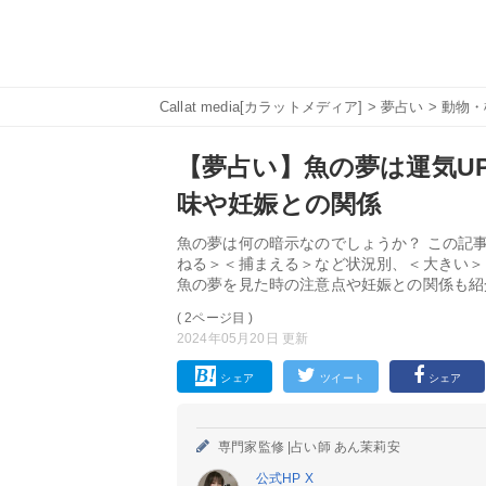
Callat media[カラットメディア]
>
夢占い
>
動物・
【夢占い】魚の夢は運気UP
味や妊娠との関係
魚の夢は何の暗示なのでしょうか？ この記
ねる＞＜捕まえる＞など状況別、＜大きい＞
魚の夢を見た時の注意点や妊娠との関係も紹
( 2ページ目 )
2024年05月20日 更新
シェア
ツイート
シェア
専門家監修 |
占い師 あん茉莉安
公式HP
X