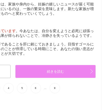
合は、家族や身内から、妊娠の嬉しいニュースが届く可能
量にいるのは、一族の繁栄を意味します。新たな家族が増
なものへと変わっていくでしょう。
しています
。今あなたは、自分を変えようと必死に頑張っ
結果が得られないことで、冷静さを失っているようです。
要であることを肝に銘じておきましょう。目指すゴールに
ものごとが停滞している時期にこそ、あなたの強い意志が
ことが大切です。
続きを読む
4
5
6
...
9