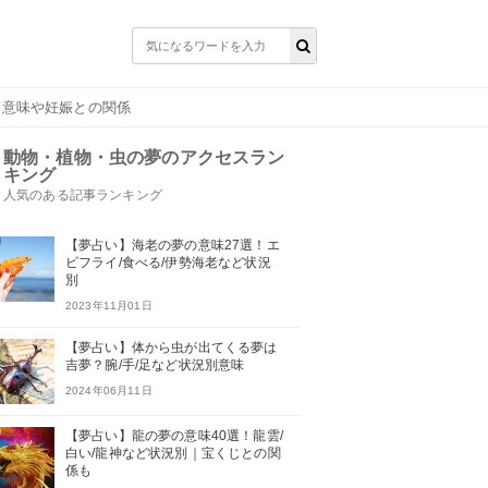
別意味や妊娠との関係
動物・植物・虫の夢のアクセスラン
キング
人気のある記事ランキング
【夢占い】海老の夢の意味27選！エ
ビフライ/食べる/伊勢海老など状況
別
2023年11月01日
【夢占い】体から虫が出てくる夢は
吉夢？腕/手/足など状況別意味
2024年06月11日
【夢占い】龍の夢の意味40選！龍雲/
白い/龍神など状況別｜宝くじとの関
係も