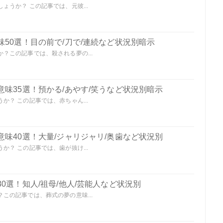
うか？ この記事では、元彼...
50選！目の前で/刀で/連続など状況別暗示
？この記事では、殺される夢の...
味35選！預かる/あやす/笑うなど状況別暗示
？ この記事では、赤ちゃん...
味40選！大量/ジャリジャリ/奥歯など状況別
？ この記事では、歯が抜け...
0選！知人/祖母/他人/芸能人など状況別
この記事では、葬式の夢の意味...