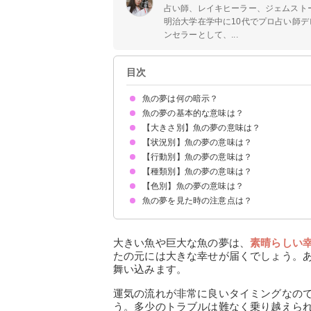
占い師、レイキヒーラー、ジェムスト
明治大学在学中に10代でプロ占い師デ
ンセラーとして、...
目次
魚の夢は何の暗示？
魚の夢の基本的な意味は？
【大きさ別】魚の夢の意味は？
運気の上昇を暗示
妊娠運が上昇する魚の夢もある
状況によって意味が決まる
【状況別】魚の夢の意味は？
大きい・巨大な魚の夢【吉夢】
小さい魚の夢【吉夢】
【行動別】魚の夢の意味は？
魚が大量にいる夢【吉夢】
小魚が大量にいる夢【吉夢】
魚に食べられる夢【警告夢】
魚が怖い夢【警告夢】
魚になる夢【吉夢】
水槽に大きな魚がいる夢【吉夢】
魚に襲われる夢【凶夢】
魚が陸に打ち上げられる夢【警告夢】
魚が死ぬ夢【警告夢】
魚が海を泳ぐ夢【警告夢】
魚の切り身の夢【吉夢】
魚をもらう夢【吉夢】
魚が共食いする夢【警告夢】
魚の卵の夢【吉夢】
魚屋の夢【吉夢】
魚が死にかけの夢【吉夢】
【種類別】魚の夢の意味は？
魚を食べる夢【吉夢】
魚をさばく夢【吉夢】
魚を捕まえる夢【吉夢】
魚を料理する夢【吉夢】
魚を買う夢【吉夢】
魚を焼く夢【警告夢】
魚を助ける夢【吉夢】
魚に餌をやる夢【吉夢】
魚を飼う夢【吉夢】
魚が死にかけの夢【吉夢】
魚に噛まれる夢【警告夢】
魚を吐く夢【警告夢】
魚を売る夢【吉夢】
【色別】魚の夢の意味は？
空飛ぶ魚の夢【吉夢】
気持ち悪い魚の夢【警告夢】
魚の夢を見た時の注意点は？
白い魚の夢【吉夢】
青い魚の夢【吉夢】
黒い魚の夢【吉夢】
金色の魚の夢【吉夢】
赤い魚の夢【吉夢】
吉夢なら人に話さないようにする
大きい魚や巨大な魚の夢は、
素晴らしい
たの元には大きな幸せが届くでしょう。
舞い込みます。
運気の流れが非常に良いタイミングなの
う。多少のトラブルは難なく乗り越えら