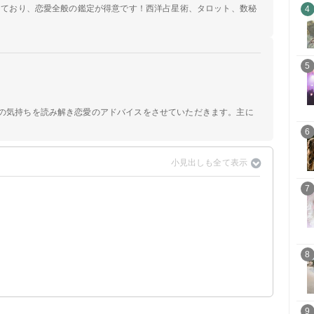
定しており、恋愛全般の鑑定が得意です！西洋占星術、タロット、数秘
4
5
手の気持ちを読み解き恋愛のアドバイスをさせていただきます。主に
6
7
】
8
9