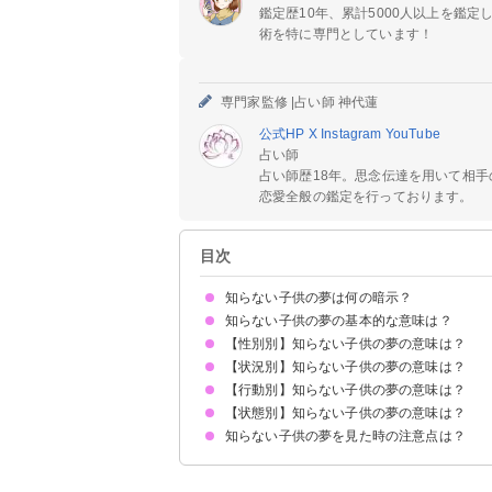
鑑定歴10年、累計5000人以上を鑑
術を特に専門としています！
専門家監修 |
占い師 神代蓮
公式HP
X
Instagram
YouTube
占い師
占い師歴18年。思念伝達を用いて相
恋愛全般の鑑定を行っております。
目次
知らない子供の夢は何の暗示？
知らない子供の夢の基本的な意味は？
【性別別】知らない子供の夢の意味は？
純粋さや子供らしさの暗示
状況によって意味が決まる
【状況別】知らない子供の夢の意味は？
知らない男の子の夢【吉夢】
知らない女の子の夢【凶夢】
【行動別】知らない子供の夢の意味は？
知らない子供が死ぬ夢【吉夢】
知らない子供が事故にあう・病気になる夢【凶夢
知らない子供になつかれる夢【吉夢】
知らない子供に馬鹿にされる夢【逆夢】
知らない子供に嫌われる夢【警告夢】
知らない子供に追いかけられる夢【凶夢】
知らない子供がまとわりつく夢【凶夢】
知らない子供が家に来る・いる夢【凶夢】
知らない子供に襲われる夢【警告夢】
知らない子供がたくさん出てくる夢【凶夢】
恋人と知らない子供が出てくる夢【凶夢】
知らない子供の声が聞こえる夢【予知夢】
【状態別】知らない子供の夢の意味は？
知らない子供と遊ぶ夢【吉夢】
知らない子供を育てる夢【吉夢】
知らない子供と話す夢【警告夢】
知らない子供と喧嘩する夢【吉夢】
知らない子供と食事する夢【吉夢】
知らない子供と添い寝する夢【吉夢】
知らない子供と旅行する夢【吉夢】
知らない子供を抱っこする夢【凶夢】
知らない子供をおんぶする夢【凶夢】
知らない子供を助ける夢【予知夢】
知らない子供と電話する夢【吉夢】
知らない子供を虐待する夢【警告夢】
知らない子供の夢を見た時の注意点は？
知らない子供が泣く夢【凶夢】
知らない子供が笑う夢【吉夢】
知らない子供が寝ている夢【吉夢】
知らない子供が悲しむ夢【警告夢】
吉夢なら話さず警告夢や凶夢は人に話す