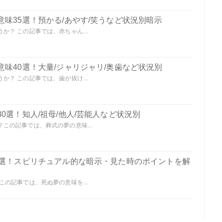
味35選！預かる/あやす/笑うなど状況別暗示
？ この記事では、赤ちゃん...
味40選！大量/ジャリジャリ/奥歯など状況別
？ この記事では、歯が抜け...
0選！知人/祖母/他人/芸能人など状況別
この記事では、葬式の夢の意味...
0選！スピリチュアル的な暗示・見た時のポイントを解
の記事では、死ぬ夢の意味を...