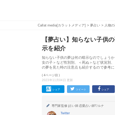
Callat media[カラットメディア]
>
夢占い
>
人物の
【夢占い】知らない子供の
示を紹介
知らない子供の夢は何の暗示なのでしょうか
女の子＞など性別別、＜死ぬ＞など状況別、
の夢を見た時の注意点も紹介するので参考に
( 4ページ目 )
2023年11月04日 更新
シェア
ツイート
シェア
専門家監修 |
占い師 恋愛占い師💘ルナ
Twitter