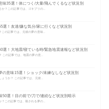
味35選！体につく/大量/飛んでくるなど状況別
か？この記事では、ゴキブリの...
5選！友達/嫌な気分/家に行くなど状況別
この記事では、元彼の夢の意味...
0選！大地震/寝ている時/緊急地震速報など状況別
この記事では、地震の夢の意...
夢の意味15選！ショック/未練なしなど状況別
うか？ この記事では、元彼...
50選！目の前で/刀で/連続など状況別暗示
？この記事では、殺される夢の...