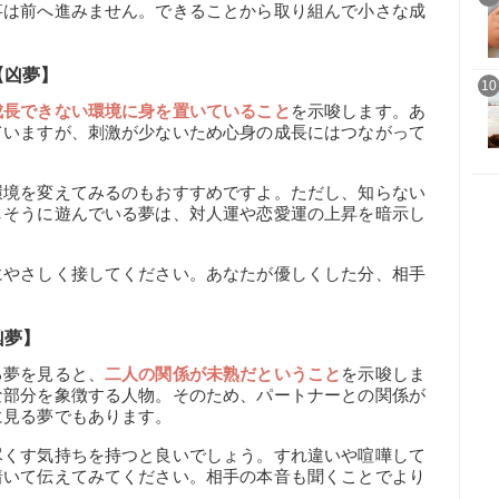
事は前へ進みません。できることから取り組んで小さな成
【凶夢】
10
成長できない環境に身を置いていること
を示唆します。あ
ていますが、刺激が少ないため心身の成長にはつながって
環境を変えてみるのもおすすめですよ。ただし、知らない
しそうに遊んでいる夢は、対人運や恋愛運の上昇を暗示し
にやさしく接してください。あなたが優しくした分、相手
凶夢】
る夢を見ると、
二人の関係が未熟だということ
を示唆しま
な部分を象徴する人物。そのため、パートナーとの関係が
に見る夢でもあります。
尽くす気持ちを持つと良いでしょう。すれ違いや喧嘩して
着いて伝えてみてください。相手の本音も聞くことでより