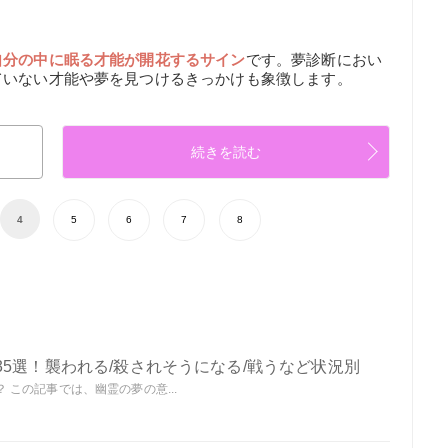
自分の中に眠る才能が開花するサイン
です。夢診断におい
ていない才能や夢を見つけるきっかけも象徴します。
続きを読む
4
5
6
7
8
5選！襲われる/殺されそうになる/戦うなど状況別
この記事では、幽霊の夢の意...