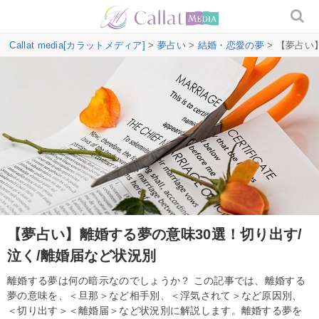
Callat media[カラットメディア]
>
夢占い
>
結婚・恋愛の夢
> 【夢占い
【夢占い】離婚する夢の意味30選！切り出す/
泣く/離婚届など状況別
離婚する夢は何の暗示なのでしょうか？ この記事では、離婚する
夢の意味を、＜旦那＞など相手別、＜浮気されて＞など原因別、
＜切り出す＞＜離婚届＞など状況別に解説します。離婚する夢を