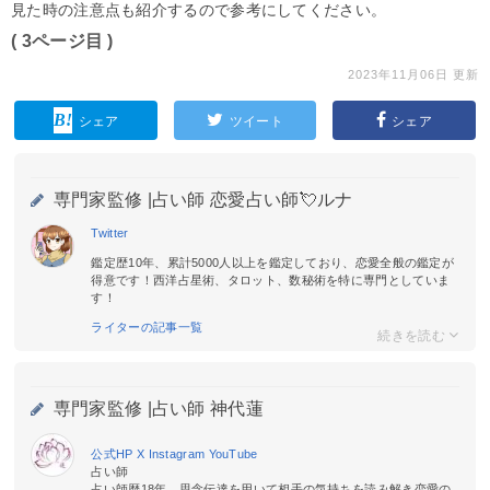
見た時の注意点も紹介するので参考にしてください。
( 3ページ目 )
2023年11月06日 更新
シェア
ツイート
シェア
専門家監修 |
占い師 恋愛占い師💘ルナ
Twitter
鑑定歴10年、累計5000人以上を鑑定しており、恋愛全般の鑑定が
得意です！西洋占星術、タロット、数秘術を特に専門としていま
す！
ライターの記事一覧
専門家監修 |
占い師 神代蓮
公式HP
X
Instagram
YouTube
占い師
占い師歴18年。思念伝達を用いて相手の気持ちを読み解き恋愛の