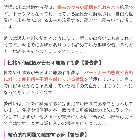
喧嘩の末に離婚する夢は、
過去のつらい記憶を忘れられる
暗示で
す。トラウマとなってしまっている記憶から解放され、自由な世
界に一歩を踏み出せる未来を暗示する吉夢だと、夢占いでは考え
ます。
過去は過去と割り切れるようになり、新しい出会いにも恵まれそ
うです。今までに興味がありつつも諦めていた趣味や習い事など
も、始めるチャンスといえるでしょう。
性格や価値観が合わず離婚する夢【警告夢】
性格や価値観が合わずに離婚する夢は、
パートナーの態度や言動
に対して違和感や不満を感じている状況
を暗示しています。今ま
では好きだからこそ見逃していた相手の欠点が、目につくように
なってきているようです。
夢占いは、実際に離婚するにはまだ早い段階であることも示して
います。性格や価値観の不一致は常に離婚原因の上位にランクイ
ンしていますが、他人同士が夫婦になる以上合わない部分はあっ
て当然です。まずは話し合いの機会を作りましょう。
経済的な問題で離婚する夢【警告夢】