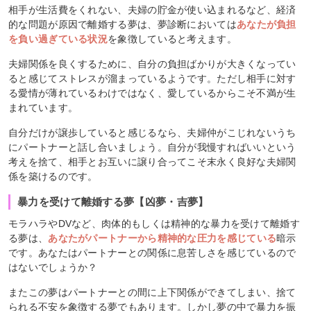
相手が生活費をくれない、夫婦の貯金が使い込まれるなど、経済
的な問題が原因で離婚する夢は、夢診断においては
あなたが負担
を負い過ぎている状況
を象徴していると考えます。
夫婦関係を良くするために、自分の負担ばかりが大きくなってい
ると感じてストレスが溜まっているようです。ただし相手に対す
る愛情が薄れているわけではなく、愛しているからこそ不満が生
まれています。
自分だけが譲歩していると感じるなら、夫婦仲がこじれないうち
にパートナーと話し合いましょう。自分が我慢すればいいという
考えを捨て、相手とお互いに譲り合ってこそ末永く良好な夫婦関
係を築けるのです。
暴力を受けて離婚する夢【凶夢・吉夢】
モラハラやDVなど、肉体的もしくは精神的な暴力を受けて離婚す
る夢は、
あなたがパートナーから精神的な圧力を感じている
暗示
です。あなたはパートナーとの関係に息苦しさを感じているので
はないでしょうか？
またこの夢はパートナーとの間に上下関係ができてしまい、捨て
られる不安を象徴する夢でもあります。しかし夢の中で暴力を振