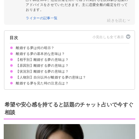
アドバイスをさせていただきます。主に恋愛全般の鑑定を行って
おります。
ライターの記事一覧
目次
離婚する夢は何の暗示？
離婚する夢の基本的な意味は？
【相手別】離婚する夢の意味は？
①パートナーとの別れに不安を感じている暗示
②相手のことを強く想っている暗示
状況によって意味が決まる
【原因別】離婚する夢の意味は？
旦那・妻と離婚する夢【警告夢】
知らない人と離婚する夢【願望夢】
元彼と離婚する夢【願望夢】
芸能人と離婚する夢【吉夢】
【状況別】離婚する夢の意味は？
浮気されて離婚する夢【凶夢】
自分が浮気して離婚する夢【警告夢】
喧嘩して離婚する夢【吉夢】
性格や価値観が合わず離婚する夢【警告夢】
経済的な問題で離婚する夢【警告夢】
暴力を受けて離婚する夢【凶夢・吉夢】
【人物別】自分以外が離婚する夢の意味は？
離婚を切り出す夢【願望夢】
離婚届を書く・出す夢【凶夢】
離婚して泣く夢【凶夢】
離婚を切り出される夢【吉夢】
離婚して再婚する夢【吉夢】
未婚・独身なのに離婚する夢【吉夢】
妊娠中に離婚する夢【吉夢】
死産・流産して離婚する夢【凶夢・吉夢】
離婚して後悔する夢【願望夢】
離婚について話し合う夢【願望夢】
離婚調停の夢【凶夢】
離婚して引っ越しする夢【吉夢】
離婚する夢を見た時の注意点は？
両親が離婚する夢【吉夢】
友達が離婚する夢【警告夢・吉夢】
兄・弟が離婚する夢【吉夢】
姉・妹が離婚する夢【吉夢】
元旦那・元妻が離婚する夢【凶夢】
祖父母が離婚する夢【吉夢】
芸能人が離婚する夢【警告夢】
好きな人が離婚する夢【警告夢】
吉夢なら話さず警告夢や凶夢は人に話す
希望や安心感を持てると話題のチャット占いで今すぐ
相談