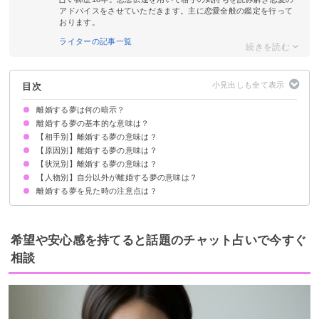
アドバイスをさせていただきます。主に恋愛全般の鑑定を行って
おります。
ライターの記事一覧
目次
離婚する夢は何の暗示？
離婚する夢の基本的な意味は？
【相手別】離婚する夢の意味は？
①パートナーとの別れに不安を感じている暗示
②相手のことを強く想っている暗示
状況によって意味が決まる
【原因別】離婚する夢の意味は？
旦那・妻と離婚する夢【警告夢】
知らない人と離婚する夢【願望夢】
元彼と離婚する夢【願望夢】
芸能人と離婚する夢【吉夢】
【状況別】離婚する夢の意味は？
浮気されて離婚する夢【凶夢】
自分が浮気して離婚する夢【警告夢】
喧嘩して離婚する夢【吉夢】
性格や価値観が合わず離婚する夢【警告夢】
経済的な問題で離婚する夢【警告夢】
暴力を受けて離婚する夢【凶夢・吉夢】
【人物別】自分以外が離婚する夢の意味は？
離婚を切り出す夢【願望夢】
離婚届を書く・出す夢【凶夢】
離婚して泣く夢【凶夢】
離婚を切り出される夢【吉夢】
離婚して再婚する夢【吉夢】
未婚・独身なのに離婚する夢【吉夢】
妊娠中に離婚する夢【吉夢】
死産・流産して離婚する夢【凶夢・吉夢】
離婚して後悔する夢【願望夢】
離婚について話し合う夢【願望夢】
離婚調停の夢【凶夢】
離婚して引っ越しする夢【吉夢】
離婚する夢を見た時の注意点は？
両親が離婚する夢【吉夢】
友達が離婚する夢【警告夢・吉夢】
兄・弟が離婚する夢【吉夢】
姉・妹が離婚する夢【吉夢】
元旦那・元妻が離婚する夢【凶夢】
祖父母が離婚する夢【吉夢】
芸能人が離婚する夢【警告夢】
好きな人が離婚する夢【警告夢】
吉夢なら話さず警告夢や凶夢は人に話す
希望や安心感を持てると話題のチャット占いで今すぐ
相談