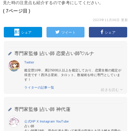
見た時の注意点も紹介するので参考にしてください。
( 7ページ目 )
2023年11月06日 更新
シェア
ツイート
シェア
専門家監修 |
占い師 恋愛占い師💘ルナ
Twitter
鑑定歴10年、累計5000人以上を鑑定しており、恋愛全般の鑑定が
得意です！西洋占星術、タロット、数秘術を特に専門としていま
す！
ライターの記事一覧
専門家監修 |
占い師 神代蓮
公式HP
X
Instagram
YouTube
占い師
占い師歴18年。思念伝達を用いて相手の気持ちを読み解き恋愛の