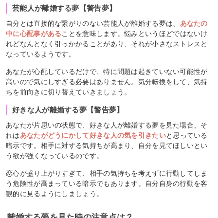
芸能人が離婚する夢【警告夢】
自分とは直接的な繋がりのない芸能人が離婚する夢は、
あなたの
中に心配事がある
ことを意味します。悩みというほどではないけ
れどなんとなく引っかかることがあり、それが小さなストレスと
なっているようです。
あなたが心配しているだけで、特に問題は起きていない可能性が
高いので気にしすぎる必要はありません。気分転換をして、気持
ちを前向きに切り替えていきましょう。
好きな人が離婚する夢【警告夢】
あなたが片思いの状態で、好きな人が離婚する夢を見た場合、そ
れは
あなたがどうにかして好きな人の気を引きたい
と思っている
暗示です。相手に対する気持ちが高まり、自分を見てほしいとい
う欲が強くなっているのです。
恋心が盛り上がりすぎて、相手の気持ちを考えずに行動してしま
う危険性が高まっている暗示でもあります。自分自身の行動を客
観的に見るようにしましょう。
離婚する夢を見た時の注意点は？