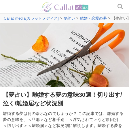
Callat media[カラットメディア]
>
夢占い
>
結婚・恋愛の夢
> 【夢占い
【夢占い】離婚する夢の意味30選！切り出す/
泣く/離婚届など状況別
離婚する夢は何の暗示なのでしょうか？ この記事では、離婚する
夢の意味を、＜旦那＞など相手別、＜浮気されて＞など原因別、
＜切り出す＞＜離婚届＞など状況別に解説します。離婚する夢を