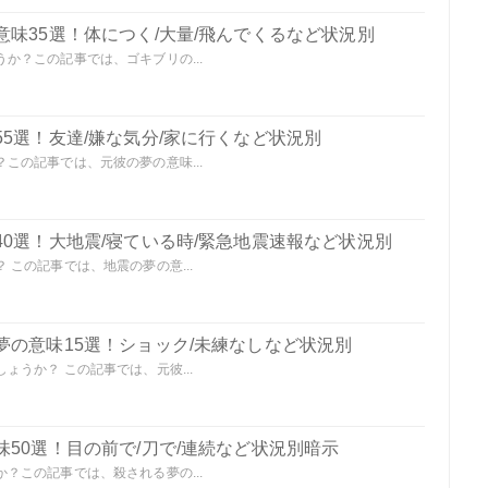
味35選！体につく/大量/飛んでくるなど状況別
か？この記事では、ゴキブリの...
5選！友達/嫌な気分/家に行くなど状況別
この記事では、元彼の夢の意味...
0選！大地震/寝ている時/緊急地震速報など状況別
この記事では、地震の夢の意...
夢の意味15選！ショック/未練なしなど状況別
うか？ この記事では、元彼...
50選！目の前で/刀で/連続など状況別暗示
？この記事では、殺される夢の...