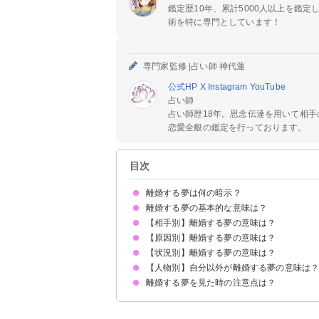
鑑定歴10年、累計5000人以上を鑑
術を特に専門としています！
専門家監修 |
占い師 神代蓮
公式HP
X
Instagram
YouTube
占い師
占い師歴18年。思念伝達を用いて相
恋愛全般の鑑定を行っております。
目次
離婚する夢は何の暗示？
離婚する夢の基本的な意味は？
【相手別】離婚する夢の意味は？
①パートナーとの別れに不安を感じている暗示
②相手のことを強く想っている暗示
状況によって意味が決まる
【原因別】離婚する夢の意味は？
旦那・妻と離婚する夢【警告夢】
知らない人と離婚する夢【願望夢】
元彼と離婚する夢【願望夢】
芸能人と離婚する夢【吉夢】
【状況別】離婚する夢の意味は？
浮気されて離婚する夢【凶夢】
自分が浮気して離婚する夢【警告夢】
喧嘩して離婚する夢【吉夢】
性格や価値観が合わず離婚する夢【警告夢】
経済的な問題で離婚する夢【警告夢】
暴力を受けて離婚する夢【凶夢・吉夢】
【人物別】自分以外が離婚する夢の意味は
離婚を切り出す夢【願望夢】
離婚届を書く・出す夢【凶夢】
離婚して泣く夢【凶夢】
離婚を切り出される夢【吉夢】
離婚して再婚する夢【吉夢】
未婚・独身なのに離婚する夢【吉夢】
妊娠中に離婚する夢【吉夢】
死産・流産して離婚する夢【凶夢・吉夢】
離婚して後悔する夢【願望夢】
離婚について話し合う夢【願望夢】
離婚調停の夢【凶夢】
離婚して引っ越しする夢【吉夢】
離婚する夢を見た時の注意点は？
両親が離婚する夢【吉夢】
友達が離婚する夢【警告夢・吉夢】
兄・弟が離婚する夢【吉夢】
姉・妹が離婚する夢【吉夢】
元旦那・元妻が離婚する夢【凶夢】
祖父母が離婚する夢【吉夢】
芸能人が離婚する夢【警告夢】
好きな人が離婚する夢【警告夢】
吉夢なら話さず警告夢や凶夢は人に話す