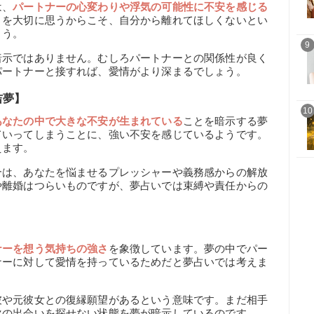
は、
パートナーの心変わりや浮気の可能性に不安を感じる
とを大切に思うからこそ、自分から離れてほしくないとい
ょう。
9
暗示ではありません。むしろパートナーとの関係性が良く
パートナーと接すれば、愛情がより深まるでしょう。
吉夢】
10
あなたの中で大きな不安が生まれている
ことを暗示する夢
ていってしまうことに、強い不安を感じているようです。
えます。
合は、あなたを悩ませるプレッシャーや義務感からの解放
や離婚はつらいものですが、夢占いでは束縛や責任からの
ナーを想う気持ちの強さ
を象徴しています。夢の中でパー
ナーに対して愛情を持っているためだと夢占いでは考えま
彼や元彼女との復縁願望があるという意味です。まだ相手
次の出会いを探せない状態を夢が暗示しているのです。