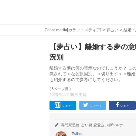
Callat media[カラットメディア]
>
夢占い
>
結婚・
【夢占い】離婚する夢の意味
況別
離婚する夢は何の暗示なのでしょうか？ こ
気されて＞など原因別、＜切り出す＞＜離婚
も紹介するので参考にしてください。
( 5ページ目 )
2023年11月06日 更新
シェア
ツイート
シェア
専門家監修 |
占い師 恋愛占い師💘ルナ
Twitter