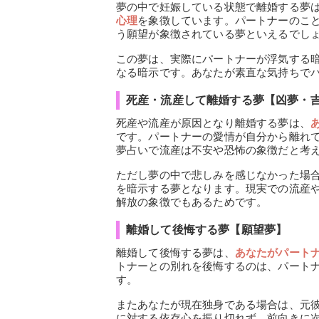
夢の中で妊娠している状態で離婚する夢
心理
を象徴しています。パートナーのこ
う願望が象徴されている夢といえるでし
この夢は、実際にパートナーが浮気する
なる暗示です。あなたが素直な気持ちで
死産・流産して離婚する夢【凶夢・
死産や流産が原因となり離婚する夢は、
です。パートナーの愛情が自分から離れ
夢占いで流産は不安や恐怖の象徴だと考
ただし夢の中で悲しみを感じなかった場
を暗示する夢となります。現実での流産
解放の象徴でもあるためです。
離婚して後悔する夢【願望夢】
離婚して後悔する夢は、
あなたがパート
トナーとの別れを後悔するのは、パート
す。
またあなたが現在独身である場合は、元
に対する依存心を振り切れず、前向きに