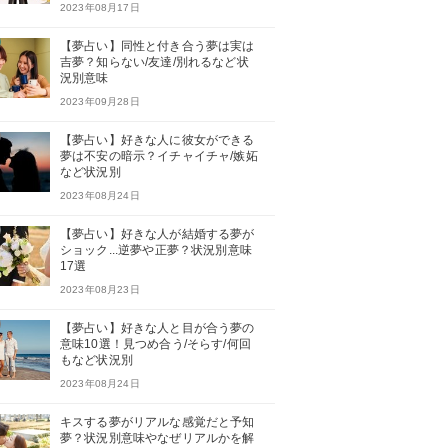
2023年08月17日
【夢占い】同性と付き合う夢は実は
吉夢？知らない/友達/別れるなど状
況別意味
2023年09月28日
【夢占い】好きな人に彼女ができる
夢は不安の暗示？イチャイチャ/嫉妬
など状況別
2023年08月24日
【夢占い】好きな人が結婚する夢が
ショック...逆夢や正夢？状況別意味
17選
2023年08月23日
【夢占い】好きな人と目が合う夢の
意味10選！見つめ合う/そらす/何回
もなど状況別
2023年08月24日
キスする夢がリアルな感覚だと予知
夢？状況別意味やなぜリアルかを解