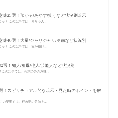
味35選！預かる/あやす/笑うなど状況別暗示
？ この記事では、赤ちゃん...
味40選！大量/ジャリジャリ/奥歯など状況別
？ この記事では、歯が抜け...
0選！知人/祖母/他人/芸能人など状況別
この記事では、葬式の夢の意味...
0選！スピリチュアル的な暗示・見た時のポイントを解
の記事では、死ぬ夢の意味を...