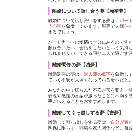
離婚について話し合う夢【願望夢】
離婚について話し合いをする夢は、
パー
う心理
を象徴しています。現実で夫婦仲
えるでしょう。
パートナーへの愛情は十分にあるのです
触れ合いたい、会話をしたいという気持
しれませんが、できる限り二人で過ごす
離婚調停の夢【凶夢】
離婚調停の夢は、
対人運の低下
を象徴し
ていく不安が大きくなっている暗示だと
あなたの中で膨らんだ不安が形を変え、
表現や感謝の言葉が減ったことに不満を
手に伝えることをおすすめします。
離婚して引っ越しする夢【吉夢】
離婚して引っ越しをする夢は、
自分が置
関係に限らず、職場や友人関係など、自