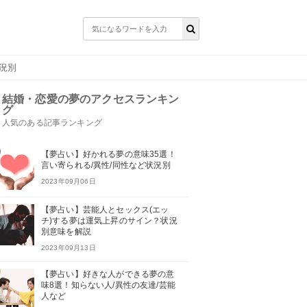
況別
結婚・恋愛の夢のアクセスランキン
グ
人気のある記事ランキング
【夢占い】好かれる夢の意味35選！
言い寄られる/異性/同性など状況別
2023年09月06日
【夢占い】芸能人とセックス(エッ
チ)する夢は運気上昇のサイン？状況
別意味を解説
2023年09月13日
【夢占い】好きな人ができる夢の意
味8選！知らない人/異性の友達/芸能
人など