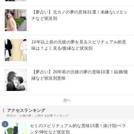
【夢占い】元カノの夢の意味31選！未練ない/エッ
チなど状況別
10年以上前の元彼の夢を見るスピリチュアル的意
味は？よく見る/復縁など状況別
【夢占い】20年前の元彼の夢の意味10選！結婚/復
縁など状況別意味
次へ
アクセスランキング
昨日の「人物の夢」に関する記事ランキング
1
セミのスピリチュアル的な意味15選！抜け殻/ベラ
ンダ/神社など状況別