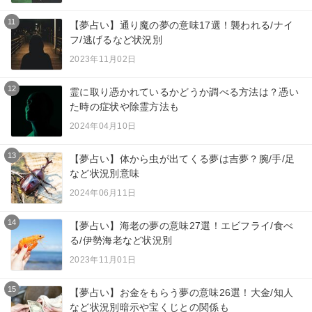
11
【夢占い】通り魔の夢の意味17選！襲われる/ナイ
フ/逃げるなど状況別
2023年11月02日
12
霊に取り憑かれているかどうか調べる方法は？憑い
た時の症状や除霊方法も
2024年04月10日
13
【夢占い】体から虫が出てくる夢は吉夢？腕/手/足
など状況別意味
2024年06月11日
14
【夢占い】海老の夢の意味27選！エビフライ/食べ
る/伊勢海老など状況別
2023年11月01日
15
【夢占い】お金をもらう夢の意味26選！大金/知人
など状況別暗示や宝くじとの関係も