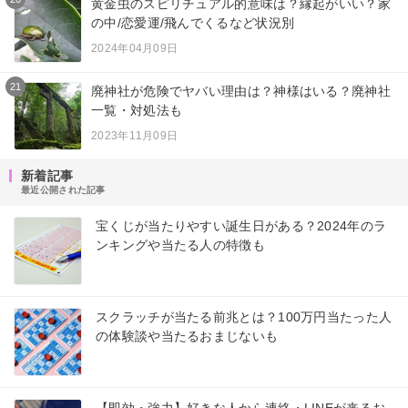
黄金虫のスピリチュアル的意味は？縁起がいい？家
の中/恋愛運/飛んでくるなど状況別
2024年04月09日
21
廃神社が危険でヤバい理由は？神様はいる？廃神社
一覧・対処法も
2023年11月09日
新着記事
最近公開された記事
宝くじが当たりやすい誕生日がある？2024年のラ
ンキングや当たる人の特徴も
スクラッチが当たる前兆とは？100万円当たった人
の体験談や当たるおまじないも
【即効・強力】好きな人から連絡・LINEが来るお