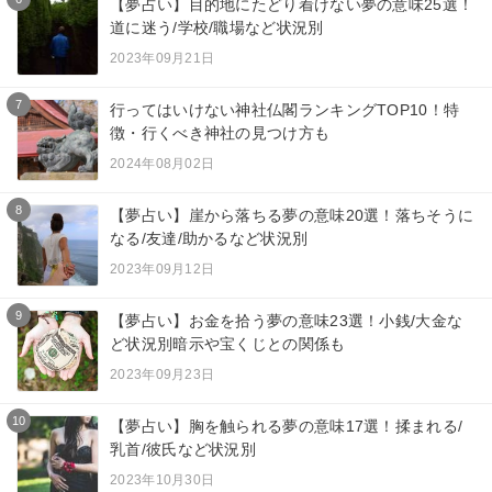
【夢占い】目的地にたどり着けない夢の意味25選！
道に迷う/学校/職場など状況別
2023年09月21日
7
行ってはいけない神社仏閣ランキングTOP10！特
徴・行くべき神社の見つけ方も
2024年08月02日
8
【夢占い】崖から落ちる夢の意味20選！落ちそうに
なる/友達/助かるなど状況別
2023年09月12日
9
【夢占い】お金を拾う夢の意味23選！小銭/大金な
ど状況別暗示や宝くじとの関係も
2023年09月23日
10
【夢占い】胸を触られる夢の意味17選！揉まれる/
乳首/彼氏など状況別
2023年10月30日