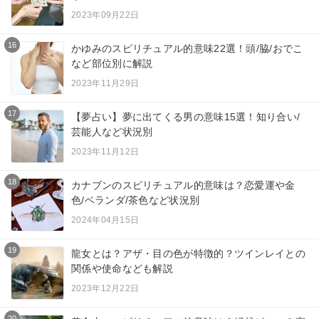
2023年09月22日
16
かゆみのスピリチュアル的意味22選！頭/脇/おでこ
など部位別に解説
2023年11月29日
17
【夢占い】夢に出てくる男の意味15選！知り合い/
芸能人など状況別
2023年11月12日
18
カナブンのスピリチュアル的意味は？恋愛運や金
色/ベランダ/茶色など状況別
2024年04月15日
19
龍女とは？アザ・目の色が特徴的？ツインレイとの
関係や使命なども解説
2023年12月22日
20