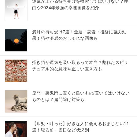
運気が上がる待ち受けを検索してはいけない？理
由や2024年最強の幸運画像を紹介
満月の待ち受け7選！金運・恋愛・復縁に強力効
果！猫や溶岩のおしゃれな画像も
招き猫が運気を吸い取るって本当？割れたスピリ
チュアル的な意味や正しい置き方も
鬼門・裏鬼門に置くと良いもの/置いてはいけない
ものとは？鬼門除け対策も
【即効・叶った】好きな人に会えるおまじない11
選！寝る前・当日など状況別