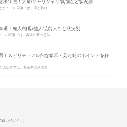
味40選！大量/ジャリジャリ/奥歯など状況別
？ この記事では、歯が抜け...
0選！知人/祖母/他人/芸能人など状況別
この記事では、葬式の夢の意味...
0選！スピリチュアル的な暗示・見た時のポイントを解
の記事では、死ぬ夢の意味を...
ための占いメディア」