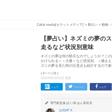
Callat media[カラットメディア]
>
夢占い
>
動物・
【夢占い】ネズミの夢のス
走るなど状況別意味
ネズミの夢は何の暗示なのでしょうか？この
かけられる＞＜大量＞など状況別、＜捕まえ
ズミの夢を見た時の注意点も紹介するので参
( 3ページ目 )
2024年05月23日 更新
シェア
ツイート
シェア
専門家監修 |
占い師 あん茉莉安
公式HP
X