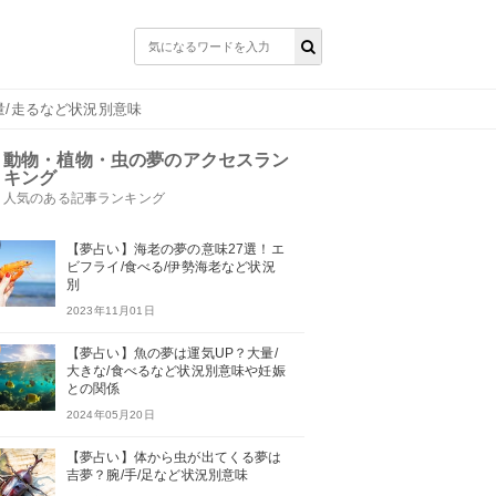
量/走るなど状況別意味
動物・植物・虫の夢のアクセスラン
キング
人気のある記事ランキング
【夢占い】海老の夢の意味27選！エ
ビフライ/食べる/伊勢海老など状況
別
2023年11月01日
【夢占い】魚の夢は運気UP？大量/
大きな/食べるなど状況別意味や妊娠
との関係
2024年05月20日
【夢占い】体から虫が出てくる夢は
吉夢？腕/手/足など状況別意味