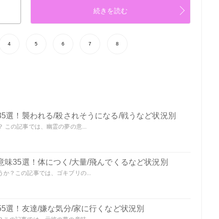
続きを読む
4
5
6
7
8
5選！襲われる/殺されそうになる/戦うなど状況別
この記事では、幽霊の夢の意...
味35選！体につく/大量/飛んでくるなど状況別
か？この記事では、ゴキブリの...
5選！友達/嫌な気分/家に行くなど状況別