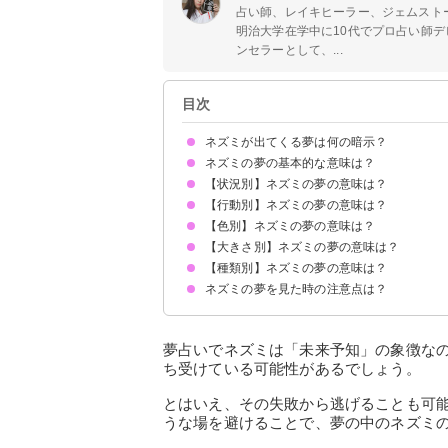
占い師、レイキヒーラー、ジェムスト
明治大学在学中に10代でプロ占い師デ
ンセラーとして、...
目次
ネズミが出てくる夢は何の暗示？
ネズミの夢の基本的な意味は？
【状況別】ネズミの夢の意味は？
トラブルの暗示
状況によって意味が決まる
【行動別】ネズミの夢の意味は？
ネズミに追いかけられる夢【警告夢】
ネズミに噛まれる夢【吉夢】
大量のねずみに囲まれる夢【吉夢】
ねずみが走る夢【吉夢】
ねずみが逃げる夢【警告夢】
ねずみの死骸の夢【吉夢】
ねずみが猫に追いかけられている夢【凶夢】
ねずみと蛇が出てくる夢【吉夢】
【色別】ネズミの夢の意味は？
ネズミを追い出す夢【吉夢】
ねずみを捕まえる夢【吉夢】
ねずみを踏む夢【警告夢】
ねずみを食べる夢【吉夢】
ねずみを駆除する夢【吉夢】
ねずみを助ける夢【吉夢】
ネズミを飼う夢【吉夢】
ネズミと話す夢【予知夢】
ネズミになる夢【警告夢】
【大きさ別】ネズミの夢の意味は？
白いネズミの夢【吉夢】
灰色のねずみの夢【警告夢】
黒いねずみの夢【凶夢】
茶色いねずみの夢【吉夢】
【種類別】ネズミの夢の意味は？
大きいネズミの夢【警告夢】
小さいねずみの夢【吉夢】
赤ちゃんのねずみの夢【吉夢】
ネズミの夢を見た時の注意点は？
ハリネズミの夢【吉夢】
ドブネズミの夢【警告夢】
警告夢や凶夢の内容を人に話す
夢占いでネズミは「未来予知」の象徴な
ち受けている可能性があるでしょう。
とはいえ、その失敗から逃げることも可
うな場を避けることで、夢の中のネズミ