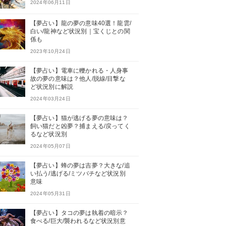
2024年06月11日
【夢占い】龍の夢の意味40選！龍雲/
白い/龍神など状況別｜宝くじとの関
係も
2023年10月24日
【夢占い】電車に轢かれる・人身事
故の夢の意味は？他人/脱線/目撃な
ど状況別に解説
2024年03月24日
【夢占い】猫が逃げる夢の意味は？
飼い猫だと凶夢？捕まえる/戻ってく
るなど状況別
2024年05月07日
【夢占い】蜂の夢は吉夢？大きな/追
い払う/逃げる/ミツバチなど状況別
意味
2024年05月31日
【夢占い】タコの夢は執着の暗示？
食べる/巨大/襲われるなど状況別意