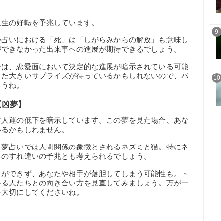
人生の好転を予兆しています。
9
夢占いにおける「死」は「しがらみからの解放」も意味し
ができなかった出来事への進展が期待できるでしょう。
合は、恋愛面において決定的な進展が暗示されている可能
った大きいサプライズが待っているかもしれないので、パ
10
ょうね。
【凶夢】
対人運の低下を暗示しています。この夢を見た場合、あな
いるかもしれません。
、夢占いでは人間関係の象徴とされるネズミと猫。特にネ
とのすれ違いの予兆とも考えられるでしょう。
とができず、あなたや相手が落胆してしまう可能性も。ト
いる人たちとの向き合い方を見直してみましょう。万が一
を大切にしてくださいね。