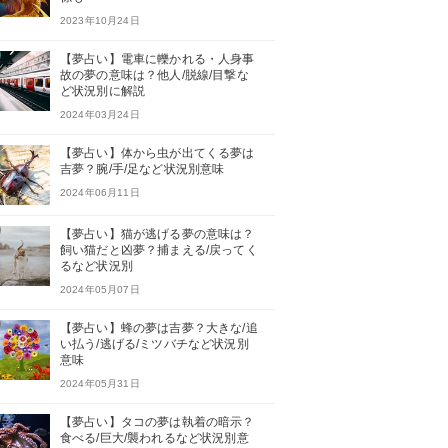
2023年10月24日
【夢占い】電車に轢かれる・人身事
故の夢の意味は？他人/脱線/目撃な
ど状況別に解説
2024年03月24日
【夢占い】体から虫が出てくる夢は
吉夢？腕/手/足など状況別意味
2024年06月11日
【夢占い】猫が逃げる夢の意味は？
飼い猫だと凶夢？捕まえる/戻ってく
るなど状況別
2024年05月07日
【夢占い】蜂の夢は吉夢？大きな/追
い払う/逃げる/ミツバチなど状況別
意味
2024年05月31日
【夢占い】タコの夢は執着の暗示？
食べる/巨大/襲われるなど状況別意