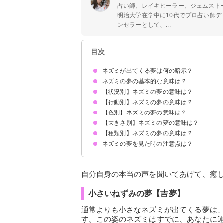
占い師、レイキヒーラー、ジェムスト
明治大学在学中に10代でプロ占い師デ
ンセラーとして、...
目次
ネズミが出てくる夢は何の暗示？
ネズミの夢の基本的な意味は？
【状況別】ネズミの夢の意味は？
トラブルの暗示
状況によって意味が決まる
【行動別】ネズミの夢の意味は？
ネズミに追いかけられる夢【警告夢】
ネズミに噛まれる夢【吉夢】
大量のねずみに囲まれる夢【吉夢】
ねずみが走る夢【吉夢】
ねずみが逃げる夢【警告夢】
ねずみの死骸の夢【吉夢】
ねずみが猫に追いかけられている夢【凶夢】
ねずみと蛇が出てくる夢【吉夢】
【色別】ネズミの夢の意味は？
ネズミを追い出す夢【吉夢】
ねずみを捕まえる夢【吉夢】
ねずみを踏む夢【警告夢】
ねずみを食べる夢【吉夢】
ねずみを駆除する夢【吉夢】
ねずみを助ける夢【吉夢】
ネズミを飼う夢【吉夢】
ネズミと話す夢【予知夢】
ネズミになる夢【警告夢】
【大きさ別】ネズミの夢の意味は？
白いネズミの夢【吉夢】
灰色のねずみの夢【警告夢】
黒いねずみの夢【凶夢】
茶色いねずみの夢【吉夢】
【種類別】ネズミの夢の意味は？
大きいネズミの夢【警告夢】
小さいねずみの夢【吉夢】
赤ちゃんのねずみの夢【吉夢】
ネズミの夢を見た時の注意点は？
ハリネズミの夢【吉夢】
ドブネズミの夢【警告夢】
警告夢や凶夢の内容を人に話す
自分自身の本当の声を聞いてあげて、癒
小さいねずみの夢【吉夢】
通常よりも小さなネズミが出てくる夢は
す。この姿のネズミはすでに、あなたに