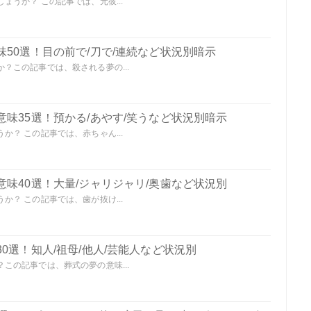
うか？ この記事では、元彼...
50選！目の前で/刀で/連続など状況別暗示
？この記事では、殺される夢の...
味35選！預かる/あやす/笑うなど状況別暗示
？ この記事では、赤ちゃん...
味40選！大量/ジャリジャリ/奥歯など状況別
？ この記事では、歯が抜け...
0選！知人/祖母/他人/芸能人など状況別
この記事では、葬式の夢の意味...