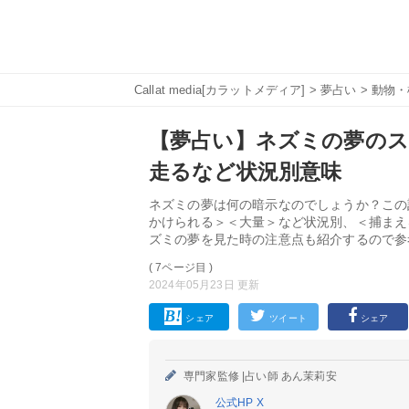
Callat media[カラットメディア]
>
夢占い
>
動物・
【夢占い】ネズミの夢のス
走るなど状況別意味
ネズミの夢は何の暗示なのでしょうか？この
かけられる＞＜大量＞など状況別、＜捕まえ
ズミの夢を見た時の注意点も紹介するので参
( 7ページ目 )
2024年05月23日 更新
シェア
ツイート
シェア
専門家監修 |
占い師 あん茉莉安
公式HP
X