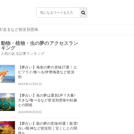
量/走るなど状況別意味
動物・植物・虫の夢のアクセスラン
キング
人気のある記事ランキング
【夢占い】海老の夢の意味27選！エ
ビフライ/食べる/伊勢海老など状況
別
2023年11月01日
【夢占い】魚の夢は運気UP？大量/
大きな/食べるなど状況別意味や妊娠
との関係
2024年05月20日
【夢占い】龍の夢の意味40選！龍雲/
白い/龍神など状況別｜宝くじとの関
係も