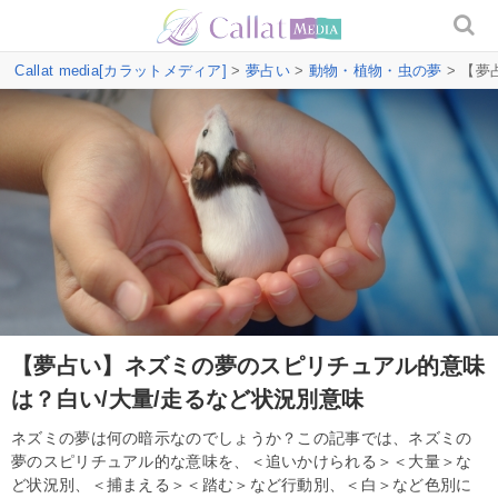
Callat media[カラットメディア]
>
夢占い
>
動物・植物・虫の夢
> 【夢
【夢占い】ネズミの夢のスピリチュアル的意味
は？白い/大量/走るなど状況別意味
ネズミの夢は何の暗示なのでしょうか？この記事では、ネズミの
夢のスピリチュアル的な意味を、＜追いかけられる＞＜大量＞な
ど状況別、＜捕まえる＞＜踏む＞など行動別、＜白＞など色別に