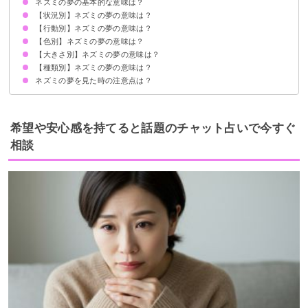
ネズミの夢の基本的な意味は？
【状況別】ネズミの夢の意味は？
トラブルの暗示
状況によって意味が決まる
【行動別】ネズミの夢の意味は？
ネズミに追いかけられる夢【警告夢】
ネズミに噛まれる夢【吉夢】
大量のねずみに囲まれる夢【吉夢】
ねずみが走る夢【吉夢】
ねずみが逃げる夢【警告夢】
ねずみの死骸の夢【吉夢】
ねずみが猫に追いかけられている夢【凶夢】
ねずみと蛇が出てくる夢【吉夢】
【色別】ネズミの夢の意味は？
ネズミを追い出す夢【吉夢】
ねずみを捕まえる夢【吉夢】
ねずみを踏む夢【警告夢】
ねずみを食べる夢【吉夢】
ねずみを駆除する夢【吉夢】
ねずみを助ける夢【吉夢】
ネズミを飼う夢【吉夢】
ネズミと話す夢【予知夢】
ネズミになる夢【警告夢】
【大きさ別】ネズミの夢の意味は？
白いネズミの夢【吉夢】
灰色のねずみの夢【警告夢】
黒いねずみの夢【凶夢】
茶色いねずみの夢【吉夢】
【種類別】ネズミの夢の意味は？
大きいネズミの夢【警告夢】
小さいねずみの夢【吉夢】
赤ちゃんのねずみの夢【吉夢】
ネズミの夢を見た時の注意点は？
ハリネズミの夢【吉夢】
ドブネズミの夢【警告夢】
警告夢や凶夢の内容を人に話す
希望や安心感を持てると話題のチャット占いで今すぐ
相談