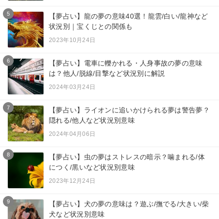
5
【夢占い】龍の夢の意味40選！龍雲/白い/龍神など
状況別｜宝くじとの関係も
2023年10月24日
6
【夢占い】電車に轢かれる・人身事故の夢の意味
は？他人/脱線/目撃など状況別に解説
2024年03月24日
7
【夢占い】ライオンに追いかけられる夢は警告夢？
隠れる/他人など状況別意味
2024年04月06日
8
【夢占い】虫の夢はストレスの暗示？噛まれる/体
につく/黒いなど状況別意味
2023年12月24日
9
【夢占い】犬の夢の意味は？遊ぶ/撫でる/大きい/柴
犬など状況別意味