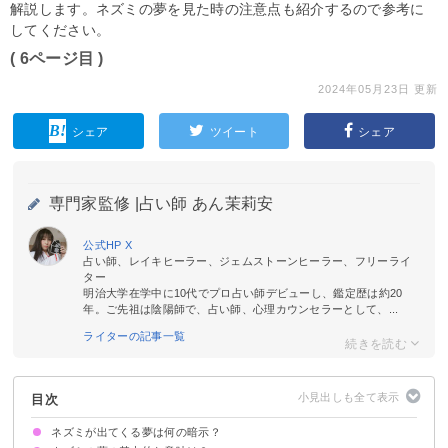
解説します。ネズミの夢を見た時の注意点も紹介するので参考に
してください。
( 6ページ目 )
2024年05月23日 更新
シェア
ツイート
シェア
専門家監修 |
占い師 あん茉莉安
公式HP
X
占い師、レイキヒーラー、ジェムストーンヒーラー、フリーライ
ター
明治大学在学中に10代でプロ占い師デビューし、鑑定歴は約20
年。ご先祖は陰陽師で、占い師、心理カウンセラーとして、...
ライターの記事一覧
目次
ネズミが出てくる夢は何の暗示？