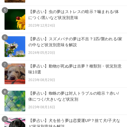
5
【夢占い】虫の夢はストレスの暗示？噛まれる/体
につく/黒いなど状況別意味
2023年12月24日
6
【夢占い】スズメバチの夢は不吉？1匹/襲われる/家
の中など状況別意味を解説
2024年05月20日
7
【夢占い】動物が死ぬ夢は吉夢？種類別・状況別意
味10選
2023年08月29日
8
【夢占い】蜘蛛の夢は対人トラブルの暗示？赤い/
体につく/大きいなど状況別
2023年08月16日
9
【夢占い】犬を拾う夢は恋愛運UP？捨て犬/子犬な
ど状況別意味を解説