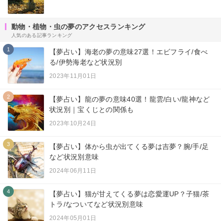
動物・植物・虫の夢のアクセスランキング
人気のある記事ランキング
1
【夢占い】海老の夢の意味27選！エビフライ/食べ
る/伊勢海老など状況別
2023年11月01日
2
【夢占い】龍の夢の意味40選！龍雲/白い/龍神など
状況別｜宝くじとの関係も
2023年10月24日
3
【夢占い】体から虫が出てくる夢は吉夢？腕/手/足
など状況別意味
2024年06月11日
4
【夢占い】猫が甘えてくる夢は恋愛運UP？子猫/茶
トラ/なついてなど状況別意味
2024年05月01日