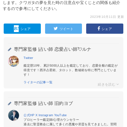
します。クワガタの夢を見た時の注意点や宝くじとの関係も紹介
するので参考にしてください。
2023年10月11日 更新
シェア
ツイート
シェア
専門家監修 |
占い師 恋愛占い師💘ルナ
Twitter
鑑定歴10年、累計5000人以上を鑑定しており、恋愛全般の鑑定が
得意です！西洋占星術、タロット、数秘術を特に専門としていま
す！
ライターの記事一覧
専門家監修 |
占い師 旧約ヨブ
公式HP
X
Instagram
YouTube
プロヒーラー鑑定師/心理カウンセラー
過去に聖霊教会に属して多くの悪魔や邪霊を見てきました。苦悶