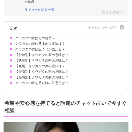
や地獄、...
ライターの記事一覧
目次
クワガタの夢は何の暗示？
クワガタの夢の基本的な意味は？
クワガタの夢は宝くじが当たる？
幸運やチャンスの到来を暗示
状況によって意味が決まる
【行動別】クワガタの夢の意味は？
吉夢のクワガタの夢なら当たるかも
クワガタの夢を見て宝くじが当たった体験談
【状況別】クワガタの夢の意味は？
クワガタを捕まえる夢【吉夢】
クワガタを殺す夢【警告夢】
クワガタと戦う夢【吉夢】
クワガタを育てる夢【吉夢】
クワガタを食べる夢【吉夢】
【色別】クワガタの夢の意味は？
クワガタが大量に出てくる夢【吉夢】
クワガタに挟まれる夢【警告夢】
クワガタの死骸の夢【警告夢】
クワガタが飛んでくる夢【吉夢】
クワガタに噛まれる夢【警告夢】
クワガタが死ぬ夢【警告夢】
クワガタがひっくり返る夢【警告夢】
【特徴別】クワガタの夢の意味は？
金色のクワガタの夢【吉夢】
白いクワガタの夢【警告夢】
青いクワガタの夢【吉夢】
黒いクワガタの夢【吉夢】
緑色のクワガタの夢【吉夢】
【感情別】クワガタの夢の意味は？
大きいクワガタの夢【吉夢】
小さいクワガタの夢【吉夢】
オスのクワガタの夢【吉夢】
メスのクワガタの夢【警告夢】
クワガタの幼虫の夢【吉夢】
クワガタのサナギの夢【吉夢】
脱皮したクワガタの夢【吉夢】
クワガタの夢を見た時の注意点は？
クワガタが怖い夢【警告夢】
クワガタにビビる夢【警告夢】
クワガタを見て嬉しい夢【吉夢】
恋愛ややりたいことに積極的に取り組む
吉夢なら話さず警告夢や凶夢は人に話す
希望や安心感を持てると話題のチャット占いで今すぐ
相談