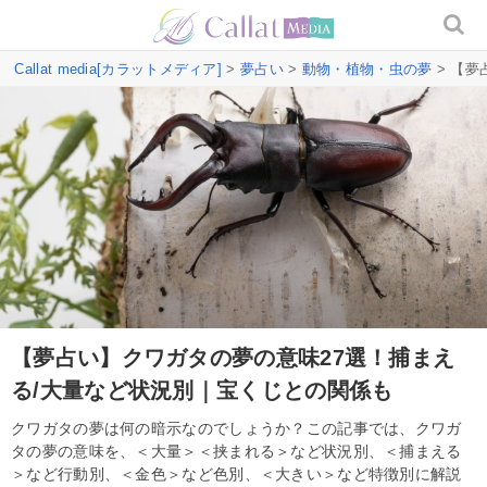
Callat media[カラットメディア]
>
夢占い
>
動物・植物・虫の夢
> 【夢
【夢占い】クワガタの夢の意味27選！捕まえ
る/大量など状況別｜宝くじとの関係も
クワガタの夢は何の暗示なのでしょうか？この記事では、クワガ
タの夢の意味を、＜大量＞＜挟まれる＞など状況別、＜捕まえる
＞など行動別、＜金色＞など色別、＜大きい＞など特徴別に解説