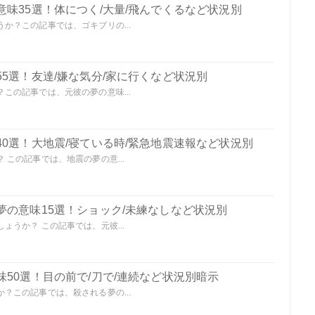
味35選！体につく/大量/飛んでくるなど状況別
か？この記事では、ゴキブリの...
5選！友達/嫌な気分/家に行くなど状況別
この記事では、元彼の夢の意味...
0選！大地震/寝ている時/緊急地震速報など状況別
この記事では、地震の夢の意...
夢の意味15選！ショック/未練なしなど状況別
うか？ この記事では、元彼...
50選！目の前で/刀で/連続など状況別暗示
？この記事では、殺される夢の...