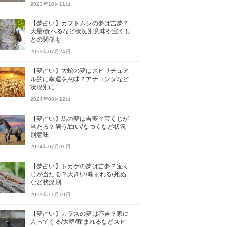
2023年10月11日
【夢占い】カブトムシの夢は吉夢？
大量/食べるなど状況別意味や宝くじ
との関係も
2023年07月24日
【夢占い】大蛇の夢はスピリチュア
ル的に幸運を意味？アナコンダなど
状況別に
2024年08月22日
【夢占い】馬の夢は吉夢？宝くじが
当たる？飼う/白い/なつくなど状況
別意味
2024年07月01日
【夢占い】トカゲの夢は吉夢？宝く
じが当たる？大きい/噛まれる/死ぬ
など状況別
2023年11月10日
【夢占い】カラスの夢は不吉？家に
入ってくる/大群/噛まれるなどスピ