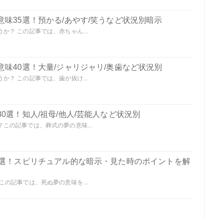
味35選！預かる/あやす/笑うなど状況別暗示
？ この記事では、赤ちゃん...
味40選！大量/ジャリジャリ/奥歯など状況別
？ この記事では、歯が抜け...
0選！知人/祖母/他人/芸能人など状況別
この記事では、葬式の夢の意味...
0選！スピリチュアル的な暗示・見た時のポイントを解
の記事では、死ぬ夢の意味を...