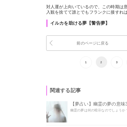
対人運が上向いているので、この時期は
入観を捨てて誰とでもフランクに接すれ
イルカを助ける夢【警告夢】
前のページに戻る
1
2
3
関連する記事
【夢占い】幽霊の夢の意味3
幽霊の夢は何の暗示なのでしょうか？ 