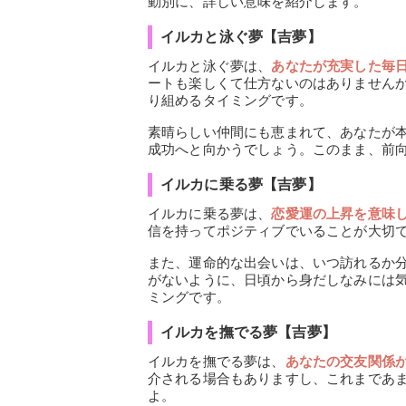
動別に、詳しい意味を紹介します。
イルカと泳ぐ夢【吉夢】
イルカと泳ぐ夢は、
あなたが充実した毎
ートも楽しくて仕方ないのはありません
り組めるタイミングです。
素晴らしい仲間にも恵まれて、あなたが
成功へと向かうでしょう。このまま、前
イルカに乗る夢【吉夢】
イルカに乗る夢は、
恋愛運の上昇を意味
信を持ってポジティブでいることが大切
また、運命的な出会いは、いつ訪れるか
がないように、日頃から身だしなみには
ミングです。
イルカを撫でる夢【吉夢】
イルカを撫でる夢は、
あなたの交友関係
介される場合もありますし、これまであ
よ。