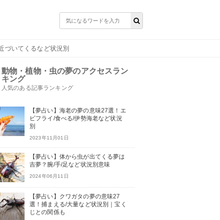
/近づいてくるなど状況別
動物・植物・虫の夢のアクセスラン
キング
人気のある記事ランキング
【夢占い】海老の夢の意味27選！エ
ビフライ/食べる/伊勢海老など状況
別
2023年11月01日
【夢占い】体から虫が出てくる夢は
吉夢？腕/手/足など状況別意味
2024年06月11日
【夢占い】クワガタの夢の意味27
選！捕まえる/大量など状況別｜宝く
じとの関係も