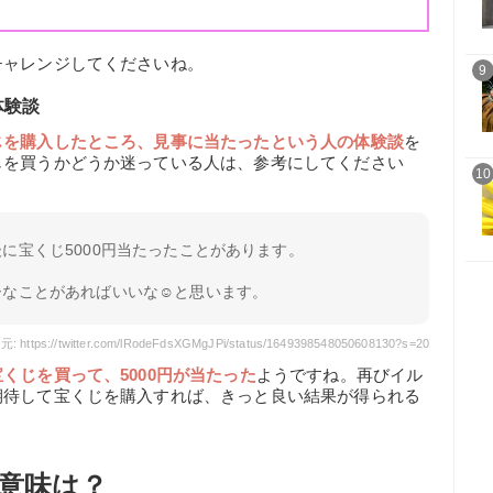
チャレンジしてくださいね。
9
体験談
じを購入したところ、見事に当たったという人の体験談
を
じを買うかどうか迷っている人は、参考にしてください
10
に宝くじ5000円当たったことがあります。
なことがあればいいな☺️と思います。
: https://twitter.com/lRodeFdsXGMgJPi/status/1649398548050608130?s=20
くじを買って、5000円が当たった
ようですね。再びイル
期待して宝くじを購入すれば、きっと良い結果が得られる
意味は？