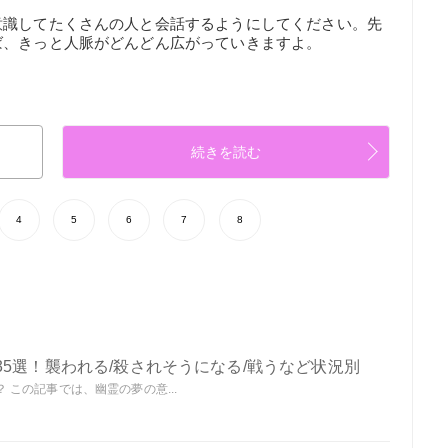
意識してたくさんの人と会話するようにしてください。先
ば、きっと人脈がどんどん広がっていきますよ。
続きを読む
4
5
6
7
8
5選！襲われる/殺されそうになる/戦うなど状況別
この記事では、幽霊の夢の意...