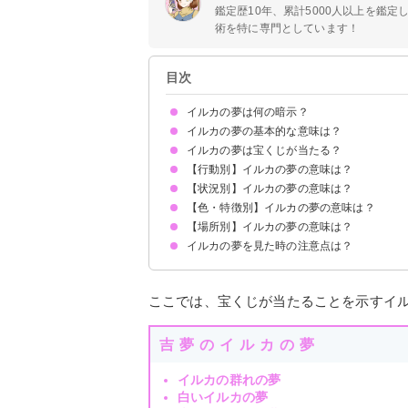
鑑定歴10年、累計5000人以上を鑑
術を特に専門としています！
目次
イルカの夢は何の暗示？
イルカの夢の基本的な意味は？
イルカの夢は宝くじが当たる？
運気の上昇を暗示
状況によって意味が決まる
【行動別】イルカの夢の意味は？
吉夢のイルカの夢なら当たるかも
イルカの夢を見て宝くじが当たった体験談
【状況別】イルカの夢の意味は？
イルカと泳ぐ夢【吉夢】
イルカに乗る夢【吉夢】
イルカを撫でる夢【吉夢】
イルカを助ける夢【警告夢】
イルカに餌をあげる夢【吉夢】
イルカと遊ぶ夢【警告夢】
イルカを飼う夢【警告】
イルカを食べる夢【吉夢】
綺麗なイルカを見る夢【吉夢】
イルカになる夢【吉夢】
イルカを殺す夢【警告夢】
イルカから逃げる夢【警告夢】
【色・特徴別】イルカの夢の意味は？
イルカの群れの夢【吉夢】
2匹のイルカの夢【吉夢】
イルカが近づいてくる夢【吉夢】
イルカが泳ぐ夢【吉夢】
イルカがジャンプする夢【吉夢】
イルカショーの夢【警告夢】
イルカを見て怖いと感じる夢【警告夢】
イルカに水をかけられる夢【吉夢】
【場所別】イルカの夢の意味は？
白いイルカの夢【吉夢】
黒いイルカの夢【警告夢】
ピンクのイルカの夢【吉夢】
金のイルカの夢【吉夢】
虹色のイルカの夢【吉夢】
大きいイルカの夢【吉夢】
小さいイルカの夢【吉夢】
イルカの赤ちゃんの夢【警告夢】
イルカの夢を見た時の注意点は？
海にイルカがいる夢【吉夢】
水族館にイルカがいる夢【警告夢】
川にイルカがいる夢【警告夢】
吉夢なら人に話さないようにする
ここでは、宝くじが当たることを示すイ
吉夢のイルカの夢
イルカの群れの夢
白いイルカの夢