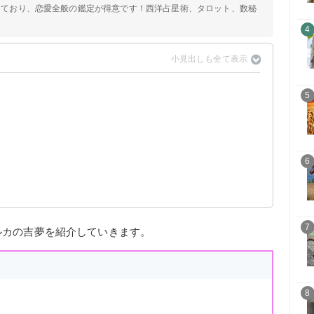
定しており、恋愛全般の鑑定が得意です！西洋占星術、タロット、数秘
4
5
6
7
ルカの吉夢を紹介していきます。
8