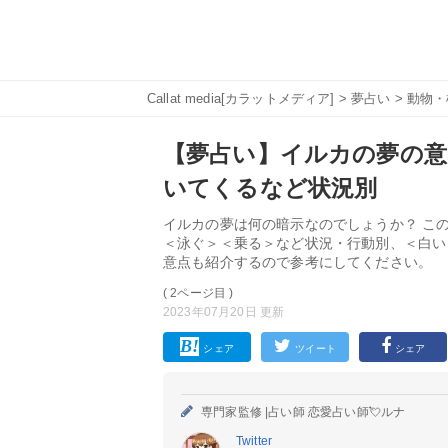
Callat media[カラットメディア]
>
夢占い
>
動物・
【夢占い】イルカの夢の意
いてくるなど状況別
イルカの夢は何の暗示なのでしょうか？ こ
＜泳ぐ＞＜乗る＞など状況・行動別、＜白い
意点も紹介するので参考にしてください。
( 2ページ目 )
2023年07月20日 更新
シェア
ツイート
シェア
専門家監修 |
占い師 恋愛占い師💘ルナ
Twitter