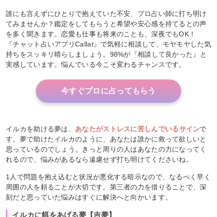
誰にも言えずにひとりで抱えていた不安、プロ占い師に打ち明け
てみませんか？鑑定をしてもらうと希望や安心感を持てるとの声
を多く聞きます。恋愛も仕事も将来のことも、深夜でもOK！
『チャット占いアプリCallat』で気軽に相談して、モヤモヤした気
持ちをスッキリ晴らしましょう。98%が『相談して良かった』と
実感しています。悩んでいる今こそ変わるチャンスです。
今すぐプロに占ってもらう
イルカを助ける夢は、
あなたがストレスに苦しんでいるサイン
で
す。夢で助けたイルカのように、あなたは誰かに救って欲しいと
思っているのでしょう。きっと周りの人はあなたの力になってく
れるので、悩みがあるなら遠慮せず打ち明けてくださいね。
1人で問題を抱え込むと状況が悪化する暗示なので、なるべく早く
周囲の人を頼ることが大切です。第三者の力を借りることで、深
刻だと思っていた悩みはすぐに解決へと向かいます。
イルカに餌をあげる夢【吉夢】