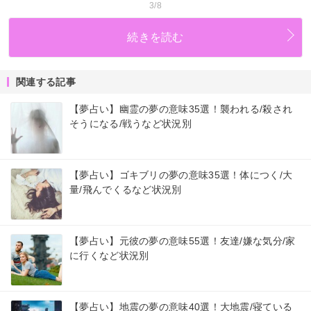
3/8
続きを読む
関連する記事
【夢占い】幽霊の夢の意味35選！襲われる/殺され
そうになる/戦うなど状況別
【夢占い】ゴキブリの夢の意味35選！体につく/大
量/飛んでくるなど状況別
【夢占い】元彼の夢の意味55選！友達/嫌な気分/家
に行くなど状況別
【夢占い】地震の夢の意味40選！大地震/寝ている