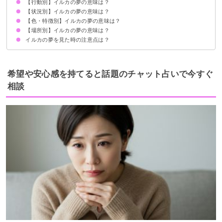
【行動別】イルカの夢の意味は？
吉夢のイルカの夢なら当たるかも
イルカの夢を見て宝くじが当たった体験談
【状況別】イルカの夢の意味は？
イルカと泳ぐ夢【吉夢】
イルカに乗る夢【吉夢】
イルカを撫でる夢【吉夢】
イルカを助ける夢【警告夢】
イルカに餌をあげる夢【吉夢】
イルカと遊ぶ夢【警告夢】
イルカを飼う夢【警告】
イルカを食べる夢【吉夢】
綺麗なイルカを見る夢【吉夢】
イルカになる夢【吉夢】
イルカを殺す夢【警告夢】
イルカから逃げる夢【警告夢】
【色・特徴別】イルカの夢の意味は？
イルカの群れの夢【吉夢】
2匹のイルカの夢【吉夢】
イルカが近づいてくる夢【吉夢】
イルカが泳ぐ夢【吉夢】
イルカがジャンプする夢【吉夢】
イルカショーの夢【警告夢】
イルカを見て怖いと感じる夢【警告夢】
イルカに水をかけられる夢【吉夢】
【場所別】イルカの夢の意味は？
白いイルカの夢【吉夢】
黒いイルカの夢【警告夢】
ピンクのイルカの夢【吉夢】
金のイルカの夢【吉夢】
虹色のイルカの夢【吉夢】
大きいイルカの夢【吉夢】
小さいイルカの夢【吉夢】
イルカの赤ちゃんの夢【警告夢】
イルカの夢を見た時の注意点は？
海にイルカがいる夢【吉夢】
水族館にイルカがいる夢【警告夢】
川にイルカがいる夢【警告夢】
吉夢なら人に話さないようにする
希望や安心感を持てると話題のチャット占いで今すぐ
相談