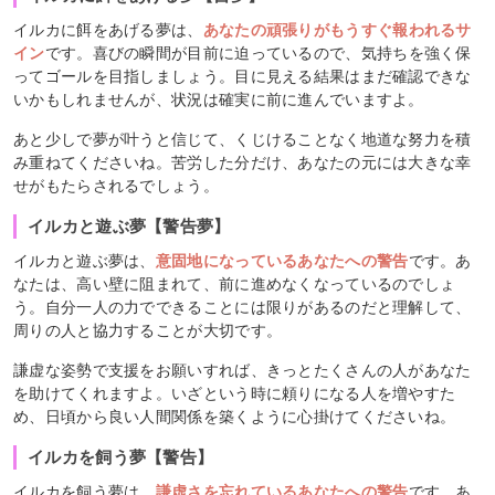
イルカに餌をあげる夢は、
あなたの頑張りがもうすぐ報われるサ
イン
です。喜びの瞬間が目前に迫っているので、気持ちを強く保
ってゴールを目指しましょう。目に見える結果はまだ確認できな
いかもしれませんが、状況は確実に前に進んでいますよ。
あと少しで夢が叶うと信じて、くじけることなく地道な努力を積
み重ねてくださいね。苦労した分だけ、あなたの元には大きな幸
せがもたらされるでしょう。
イルカと遊ぶ夢【警告夢】
イルカと遊ぶ夢は、
意固地になっているあなたへの警告
です。あ
なたは、高い壁に阻まれて、前に進めなくなっているのでしょ
う。自分一人の力でできることには限りがあるのだと理解して、
周りの人と協力することが大切です。
謙虚な姿勢で支援をお願いすれば、きっとたくさんの人があなた
を助けてくれますよ。いざという時に頼りになる人を増やすた
め、日頃から良い人間関係を築くように心掛けてくださいね。
イルカを飼う夢【警告】
イルカを飼う夢は、
謙虚さを忘れているあなたへの警告
です。あ