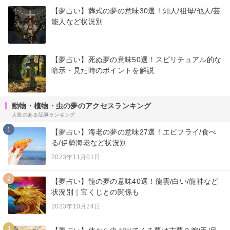
【夢占い】葬式の夢の意味30選！知人/祖母/他人/芸
能人など状況別
【夢占い】死ぬ夢の意味50選！スピリチュアル的な
暗示・見た時のポイントを解説
動物・植物・虫の夢のアクセスランキング
人気のある記事ランキング
1
【夢占い】海老の夢の意味27選！エビフライ/食べ
る/伊勢海老など状況別
2023年11月01日
2
【夢占い】龍の夢の意味40選！龍雲/白い/龍神など
状況別｜宝くじとの関係も
2023年10月24日
3