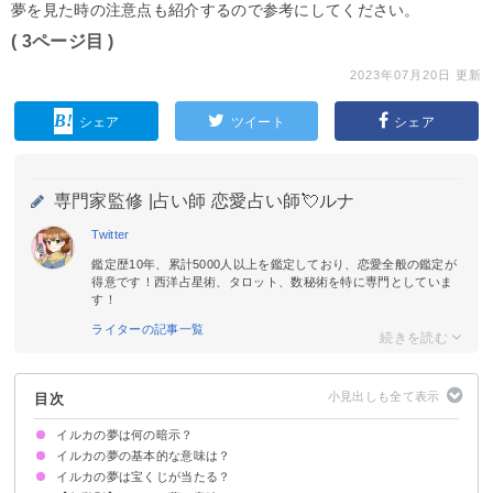
夢を見た時の注意点も紹介するので参考にしてください。
( 3ページ目 )
2023年07月20日 更新
シェア
ツイート
シェア
専門家監修 |
占い師 恋愛占い師💘ルナ
Twitter
鑑定歴10年、累計5000人以上を鑑定しており、恋愛全般の鑑定が
得意です！西洋占星術、タロット、数秘術を特に専門としていま
す！
ライターの記事一覧
目次
イルカの夢は何の暗示？
イルカの夢の基本的な意味は？
イルカの夢は宝くじが当たる？
運気の上昇を暗示
状況によって意味が決まる