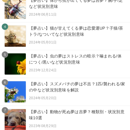
【夢占い】体から虫が出てくる夢は吉夢？腕/手/足
など状況別意味
2024年06月11日
4
【夢占い】猫が甘えてくる夢は恋愛運UP？子猫/茶
トラ/なついてなど状況別意味
2024年05月01日
5
【夢占い】虫の夢はストレスの暗示？噛まれる/体
につく/黒いなど状況別意味
2023年12月24日
6
【夢占い】スズメバチの夢は不吉？1匹/襲われる/家
の中など状況別意味を解説
2024年05月20日
7
【夢占い】動物が死ぬ夢は吉夢？種類別・状況別意
味10選
2023年08月29日