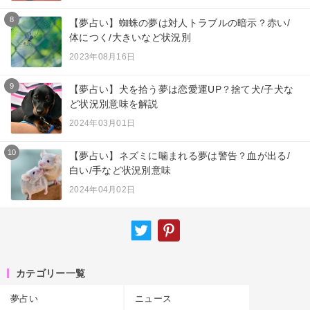
8
【夢占い】蜘蛛の夢は対人トラブルの暗示？赤い/
体につく/大きいなど状況別
2023年08月16日
9
【夢占い】犬を拾う夢は恋愛運UP？捨て犬/子犬な
ど状況別意味を解説
2024年03月01日
10
【夢占い】ネズミに噛まれる夢は警告？血が出る/
白い/手など状況別意味
2024年04月02日
カテゴリー一覧
夢占い
ニュース