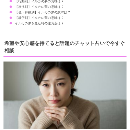
【行動別】イルカの夢の意味は？
吉夢のイルカの夢なら当たるかも
イルカの夢を見て宝くじが当たった体験談
【状況別】イルカの夢の意味は？
イルカと泳ぐ夢【吉夢】
イルカに乗る夢【吉夢】
イルカを撫でる夢【吉夢】
イルカを助ける夢【警告夢】
イルカに餌をあげる夢【吉夢】
イルカと遊ぶ夢【警告夢】
イルカを飼う夢【警告】
イルカを食べる夢【吉夢】
綺麗なイルカを見る夢【吉夢】
イルカになる夢【吉夢】
イルカを殺す夢【警告夢】
イルカから逃げる夢【警告夢】
【色・特徴別】イルカの夢の意味は？
イルカの群れの夢【吉夢】
2匹のイルカの夢【吉夢】
イルカが近づいてくる夢【吉夢】
イルカが泳ぐ夢【吉夢】
イルカがジャンプする夢【吉夢】
イルカショーの夢【警告夢】
イルカを見て怖いと感じる夢【警告夢】
イルカに水をかけられる夢【吉夢】
【場所別】イルカの夢の意味は？
白いイルカの夢【吉夢】
黒いイルカの夢【警告夢】
ピンクのイルカの夢【吉夢】
金のイルカの夢【吉夢】
虹色のイルカの夢【吉夢】
大きいイルカの夢【吉夢】
小さいイルカの夢【吉夢】
イルカの赤ちゃんの夢【警告夢】
イルカの夢を見た時の注意点は？
海にイルカがいる夢【吉夢】
水族館にイルカがいる夢【警告夢】
川にイルカがいる夢【警告夢】
吉夢なら人に話さないようにする
希望や安心感を持てると話題のチャット占いで今すぐ
相談