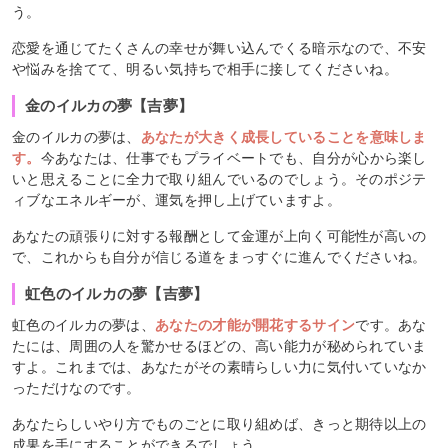
う。
恋愛を通じてたくさんの幸せが舞い込んでくる暗示なので、不安
や悩みを捨てて、明るい気持ちで相手に接してくださいね。
金のイルカの夢【吉夢】
金のイルカの夢は、
あなたが大きく成長していることを意味しま
す。
今あなたは、仕事でもプライベートでも、自分が心から楽し
いと思えることに全力で取り組んでいるのでしょう。そのポジテ
ィブなエネルギーが、運気を押し上げていますよ。
あなたの頑張りに対する報酬として金運が上向く可能性が高いの
で、これからも自分が信じる道をまっすぐに進んでくださいね。
虹色のイルカの夢【吉夢】
虹色のイルカの夢は、
あなたの才能が開花するサイン
です。あな
たには、周囲の人を驚かせるほどの、高い能力が秘められていま
すよ。これまでは、あなたがその素晴らしい力に気付いていなか
っただけなのです。
あなたらしいやり方でものごとに取り組めば、きっと期待以上の
成果を手にすることができるでしょう。