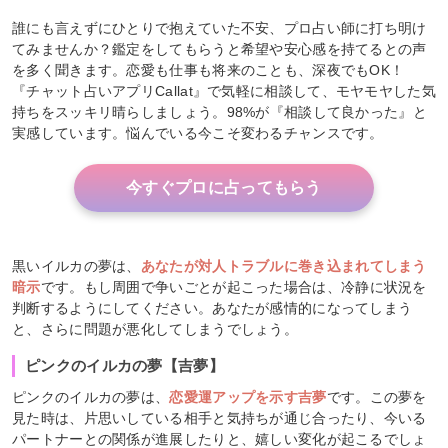
誰にも言えずにひとりで抱えていた不安、プロ占い師に打ち明け
てみませんか？鑑定をしてもらうと希望や安心感を持てるとの声
を多く聞きます。恋愛も仕事も将来のことも、深夜でもOK！
『チャット占いアプリCallat』で気軽に相談して、モヤモヤした気
持ちをスッキリ晴らしましょう。98%が『相談して良かった』と
実感しています。悩んでいる今こそ変わるチャンスです。
今すぐプロに占ってもらう
黒いイルカの夢は、
あなたが対人トラブルに巻き込まれてしまう
暗示
です。もし周囲で争いごとが起こった場合は、冷静に状況を
判断するようにしてください。あなたが感情的になってしまう
と、さらに問題が悪化してしまうでしょう。
ピンクのイルカの夢【吉夢】
ピンクのイルカの夢は、
恋愛運アップを示す吉夢
です。この夢を
見た時は、片思いしている相手と気持ちが通じ合ったり、今いる
パートナーとの関係が進展したりと、嬉しい変化が起こるでしょ