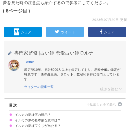
夢を見た時の注意点も紹介するので参考にしてください。
( 6ページ目 )
2023年07月20日 更新
シェア
ツイート
シェア
専門家監修 |
占い師 恋愛占い師💘ルナ
Twitter
鑑定歴10年、累計5000人以上を鑑定しており、恋愛全般の鑑定が
得意です！西洋占星術、タロット、数秘術を特に専門としていま
す！
ライターの記事一覧
目次
イルカの夢は何の暗示？
イルカの夢の基本的な意味は？
イルカの夢は宝くじが当たる？
運気の上昇を暗示
状況によって意味が決まる