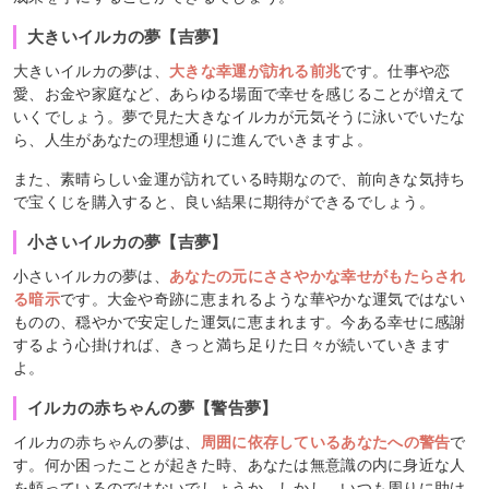
大きいイルカの夢【吉夢】
大きいイルカの夢は、
大きな幸運が訪れる前兆
です。仕事や恋
愛、お金や家庭など、あらゆる場面で幸せを感じることが増えて
いくでしょう。夢で見た大きなイルカが元気そうに泳いでいたな
ら、人生があなたの理想通りに進んでいきますよ。
また、素晴らしい金運が訪れている時期なので、前向きな気持ち
で宝くじを購入すると、良い結果に期待ができるでしょう。
小さいイルカの夢【吉夢】
小さいイルカの夢は、
あなたの元にささやかな幸せがもたらされ
る暗示
です。大金や奇跡に恵まれるような華やかな運気ではない
ものの、穏やかで安定した運気に恵まれます。今ある幸せに感謝
するよう心掛ければ、きっと満ち足りた日々が続いていきます
よ。
イルカの赤ちゃんの夢【警告夢】
イルカの赤ちゃんの夢は、
周囲に依存しているあなたへの警告
で
す。何か困ったことが起きた時、あなたは無意識の内に身近な人
を頼っているのではないでしょうか。しかし、いつも周りに助け