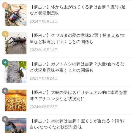
2
【夢占い】体から虫が出てくる夢は吉夢？腕/手/足
など状況別意味
2024年06月11日
3
【夢占い】クワガタの夢の意味27選！捕まえる/大
量など状況別｜宝くじとの関係も
2023年10月11日
4
【夢占い】カブトムシの夢は吉夢？大量/食べるな
ど状況別意味や宝くじとの関係も
2023年07月24日
5
【夢占い】大蛇の夢はスピリチュアル的に幸運を意
味？アナコンダなど状況別に
2024年08月22日
6
【夢占い】馬の夢は吉夢？宝くじが当たる？飼う/
白い/なつくなど状況別意味