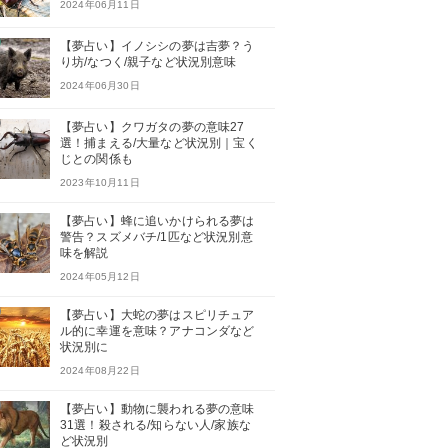
2024年06月11日
【夢占い】イノシシの夢は吉夢？う
り坊/なつく/親子など状況別意味
2024年06月30日
【夢占い】クワガタの夢の意味27
選！捕まえる/大量など状況別｜宝く
じとの関係も
2023年10月11日
【夢占い】蜂に追いかけられる夢は
警告？スズメバチ/1匹など状況別意
味を解説
2024年05月12日
【夢占い】大蛇の夢はスピリチュア
ル的に幸運を意味？アナコンダなど
状況別に
2024年08月22日
【夢占い】動物に襲われる夢の意味
31選！殺される/知らない人/家族な
ど状況別