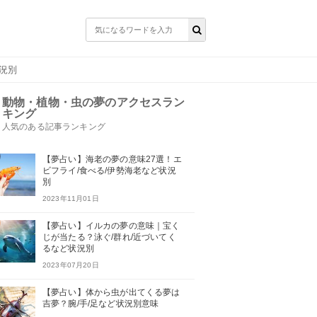
況別
動物・植物・虫の夢のアクセスラン
キング
人気のある記事ランキング
【夢占い】海老の夢の意味27選！エ
ビフライ/食べる/伊勢海老など状況
別
2023年11月01日
【夢占い】イルカの夢の意味｜宝く
じが当たる？泳ぐ/群れ/近づいてく
るなど状況別
2023年07月20日
【夢占い】体から虫が出てくる夢は
吉夢？腕/手/足など状況別意味