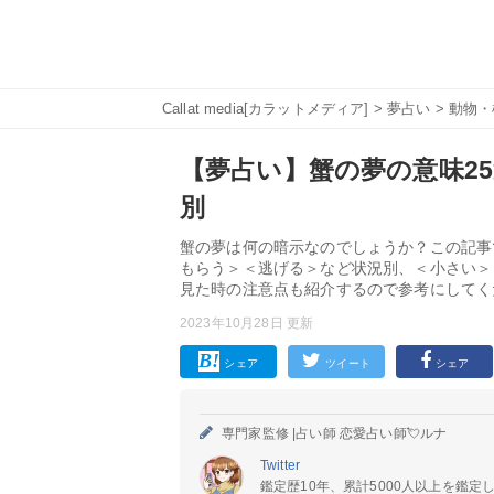
Callat media[カラットメディア]
>
夢占い
>
動物・
【夢占い】蟹の夢の意味25
別
蟹の夢は何の暗示なのでしょうか？この記事
もらう＞＜逃げる＞など状況別、＜小さい＞
見た時の注意点も紹介するので参考にしてく
2023年10月28日 更新
シェア
ツイート
シェア
専門家監修 |
占い師 恋愛占い師💘ルナ
Twitter
鑑定歴10年、累計5000人以上を鑑