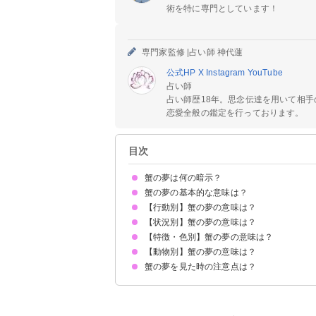
術を特に専門としています！
専門家監修 |
占い師 神代蓮
公式HP
X
Instagram
YouTube
占い師
占い師歴18年。思念伝達を用いて相
恋愛全般の鑑定を行っております。
目次
蟹の夢は何の暗示？
蟹の夢の基本的な意味は？
【行動別】蟹の夢の意味は？
①防衛本能の象徴
②対人トラブルの暗示
状況によって意味が決まる
【状況別】蟹の夢の意味は？
蟹を食べる夢【吉夢】
蟹を料理する夢【警告夢】
蟹を買う夢【願望夢】
蟹を捕まえる夢【警告夢】
蟹を飼う夢【願望夢】
蟹と戦う夢【警告夢】
蟹を釣る夢【吉夢・凶夢】
【特徴・色別】蟹の夢の意味は？
蟹をもらう夢【吉夢・凶夢】
蟹が逃げる夢【吉夢・凶夢】
蟹に襲われる夢【凶夢】
蟹に追いかけられる夢【警告夢】
蟹が大量にいる夢【警告夢】
蟹に挟まれる夢【警告夢】
蟹が美味しい夢【吉夢】
蟹の卵の夢【吉夢】
蟹が脱皮する夢【吉夢】
【動物別】蟹の夢の意味は？
小さい蟹の夢【警告夢】
巨大な蟹の夢【凶夢】
赤ちゃんの蟹の夢【警告夢】
赤い蟹の夢【吉夢】
黒い蟹の夢【警告夢】
蟹の夢を見た時の注意点は？
蟹と海老が出てくる夢【吉夢】
蟹と亀が出てくる夢【吉夢】
蟹と蜘蛛が出てくる夢【凶夢】
蟹と魚が出てくる夢【吉夢】
周囲とのコミュニケーションに注意する
吉夢なら話さず警告夢や凶夢は人に話す