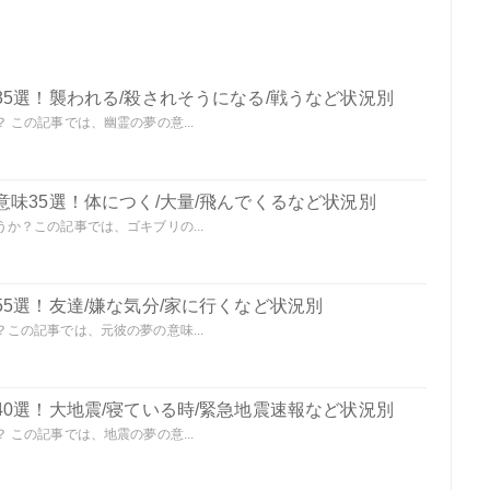
5選！襲われる/殺されそうになる/戦うなど状況別
この記事では、幽霊の夢の意...
味35選！体につく/大量/飛んでくるなど状況別
か？この記事では、ゴキブリの...
5選！友達/嫌な気分/家に行くなど状況別
この記事では、元彼の夢の意味...
0選！大地震/寝ている時/緊急地震速報など状況別
この記事では、地震の夢の意...