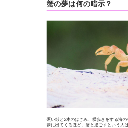
蟹の夢は何の暗示？
硬い殻と2本のはさみ、横歩きをする海
夢に出てくるほど、蟹と過ごすという人