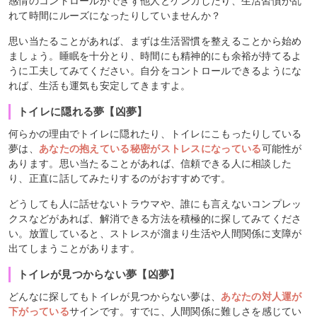
感情のコントロールができず他人とケンカしたり、生活習慣が乱
れて時間にルーズになったりしていませんか？
思い当たることがあれば、まずは生活習慣を整えることから始め
ましょう。睡眠を十分とり、時間にも精神的にも余裕が持てるよ
うに工夫してみてください。自分をコントロールできるようにな
れば、生活も運気も安定してきますよ。
トイレに隠れる夢【凶夢】
何らかの理由でトイレに隠れたり、トイレにこもったりしている
夢は、
あなたの抱えている秘密がストレスになっている
可能性が
あります。思い当たることがあれば、信頼できる人に相談した
り、正直に話してみたりするのがおすすめです。
どうしても人に話せないトラウマや、誰にも言えないコンプレッ
クスなどがあれば、解消できる方法を積極的に探してみてくださ
い。放置していると、ストレスが溜まり生活や人間関係に支障が
出てしまうことがあります。
トイレが見つからない夢【凶夢】
どんなに探してもトイレが見つからない夢は、
あなたの対人運が
下がっている
サインです。すでに、人間関係に難しさを感じてい