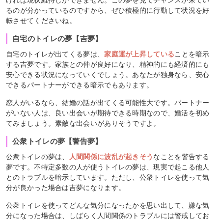
ければ現状維持しかできません。この夢を見てチャンスが来てい
るのが分かっているのですから、ぜひ積極的に行動して状況を好
転させてくださいね。
自宅のトイレの夢【吉夢】
自宅のトイレが出てくる夢は、
家庭運が上昇している
ことを暗示
する吉夢です。家族との仲が良好になり、精神的にも経済的にも
安心できる状況になっていくでしょう。あなたが独身なら、安心
できるパートナーができる暗示でもあります。
恋人がいるなら、結婚の話が出てくる可能性大です。パートナー
がいない人は、良い出会いが期待できる時期なので、婚活を初め
てみましょう。素敵な出会いがありそうですよ。
公衆トイレの夢【警告夢】
公衆トイレの夢は、
人間関係に波乱が起きそう
なことを警告する
夢です。不特定多数の人が使うトイレの夢は、現実で起こる他人
とのトラブルを暗示しています。ただし、公衆トイレを使って気
分が良かった場合は吉夢になります。
公衆トイレを使ってどんな気分になったかを思い出して、嫌な気
分になった場合は、しばらく人間関係のトラブルには警戒してお