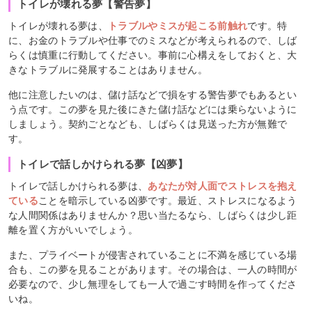
トイレが壊れる夢【警告夢】
トイレが壊れる夢は、
トラブルやミスが起こる前触れ
です。特
に、お金のトラブルや仕事でのミスなどが考えられるので、しば
らくは慎重に行動してください。事前に心構えをしておくと、大
きなトラブルに発展することはありません。
他に注意したいのは、儲け話などで損をする警告夢でもあるとい
う点です。この夢を見た後にきた儲け話などには乗らないように
しましょう。契約ごとなども、しばらくは見送った方が無難で
す。
トイレで話しかけられる夢【凶夢】
トイレで話しかけられる夢は、
あなたが対人面でストレスを抱え
ている
ことを暗示している凶夢です。最近、ストレスになるよう
な人間関係はありませんか？思い当たるなら、しばらくは少し距
離を置く方がいいでしょう。
また、プライベートが侵害されていることに不満を感じている場
合も、この夢を見ることがあります。その場合は、一人の時間が
必要なので、少し無理をしても一人で過ごす時間を作ってくださ
いね。