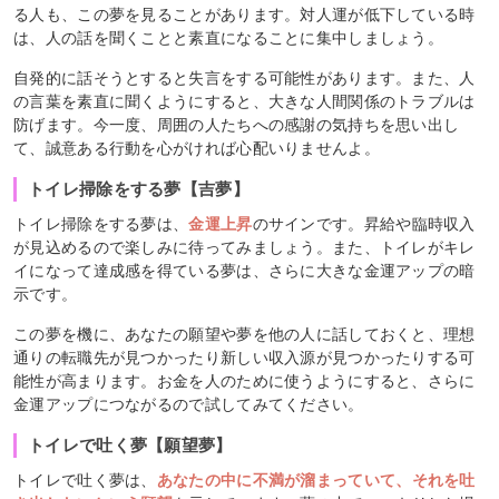
る人も、この夢を見ることがあります。対人運が低下している時
は、人の話を聞くことと素直になることに集中しましょう。
自発的に話そうとすると失言をする可能性があります。また、人
の言葉を素直に聞くようにすると、大きな人間関係のトラブルは
防げます。今一度、周囲の人たちへの感謝の気持ちを思い出し
て、誠意ある行動を心がければ心配いりませんよ。
トイレ掃除をする夢【吉夢】
トイレ掃除をする夢は、
金運上昇
のサインです。昇給や臨時収入
が見込めるので楽しみに待ってみましょう。また、トイレがキレ
イになって達成感を得ている夢は、さらに大きな金運アップの暗
示です。
この夢を機に、あなたの願望や夢を他の人に話しておくと、理想
通りの転職先が見つかったり新しい収入源が見つかったりする可
能性が高まります。お金を人のために使うようにすると、さらに
金運アップにつながるので試してみてください。
トイレで吐く夢【願望夢】
トイレで吐く夢は、
あなたの中に不満が溜まっていて、それを吐