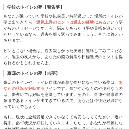
学校のトイレの夢【警告夢】
あなたが通っていた学校や以前長い時間過ごした場所のトイレが
夢に出てきたら、
運気上昇のヒントは過去の経験にある
という夢
からのメッセージです。今、悩みがあったり夢や目標を追いかけ
たりしているなら、過去を振り返ってみましょう。そこに答えが
あります。
ピンとこない場合は、過去親しかった友達に連絡してみてくださ
い。過去の友人から、あなたの悩み解消や目標達成のヒントを得
られるかもしれませんよ。
豪邸のトイレの夢【吉夢】
豪邸のトイレや、トイレ自体が豪華な作りになっている夢は、
あ
なたの状況が好転する
サインです。煌びやかなものや便利なもの
は、夢占いでは好転を意味しています。その上、金運や健康運の
象徴であるトイレが出てきているので、あなたは今後絶好調にな
っていくでしょう。
もし、現状に全然満足できていなくても安心してください。近い
将来、必ず状況が好転していきます。ただし、あなたが行動しな