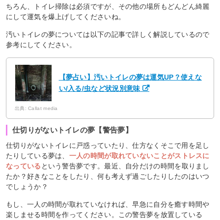
ちろん、トイレ掃除は必須ですが、その他の場所もどんどん綺麗
にして運気を爆上げしてくださいね。
汚いトイレの夢については以下の記事で詳しく解説しているので
参考にしてください。
【夢占い】汚いトイレの夢は運気UP？使えな
い/入る/虫など状況別意味
出典: Callat media
仕切りがないトイレの夢【警告夢】
仕切りがないトイレに戸惑っていたり、仕方なくそこで用を足し
たりしている夢は、
一人の時間が取れていないことがストレスに
なっている
という警告夢です。最近、自分だけの時間を取りまし
たか？好きなことをしたり、何も考えず過ごしたりしたのはいつ
でしょうか？
もし、一人の時間が取れていなければ、早急に自分を癒す時間や
楽しませる時間を作ってください。この警告夢を放置している