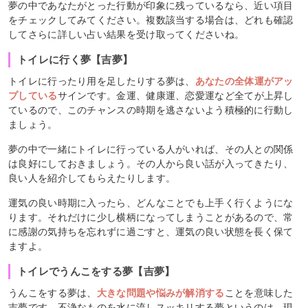
夢の中であなたがとった行動が印象に残っているなら、近い項目
をチェックしてみてください。複数該当する場合は、どれも確認
してさらに詳しい占い結果を受け取ってくださいね。
トイレに行く夢【吉夢】
トイレに行ったり用を足したりする夢は、
あなたの全体運がアッ
プしている
サインです。金運、健康運、恋愛運など全てが上昇し
ているので、このチャンスの時期を逃さないよう積極的に行動し
ましょう。
夢の中で一緒にトイレに行っている人がいれば、その人との関係
は良好にしておきましょう。その人から良い話が入ってきたり、
良い人を紹介してもらえたりします。
運気の良い時期に入ったら、どんなことでも上手く行くようにな
ります。それだけに少し横柄になってしまうことがあるので、常
に感謝の気持ちを忘れずに過ごすと、運気の良い状態を長く保て
ますよ。
トイレでうんこをする夢【吉夢】
うんこをする夢は、
大きな問題や悩みが解消する
ことを意味した
吉夢です。不浄なものを水に流しスッキリする夢というのは、現