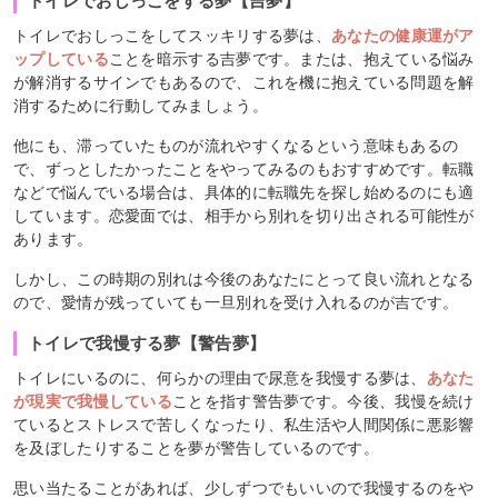
トイレでおしっこをする夢【吉夢】
トイレでおしっこをしてスッキリする夢は、
あなたの健康運がア
ップしている
ことを暗示する吉夢です。または、抱えている悩み
が解消するサインでもあるので、これを機に抱えている問題を解
消するために行動してみましょう。
他にも、滞っていたものが流れやすくなるという意味もあるの
で、ずっとしたかったことをやってみるのもおすすめです。転職
などで悩んでいる場合は、具体的に転職先を探し始めるのにも適
しています。恋愛面では、相手から別れを切り出される可能性が
あります。
しかし、この時期の別れは今後のあなたにとって良い流れとなる
ので、愛情が残っていても一旦別れを受け入れるのが吉です。
トイレで我慢する夢【警告夢】
トイレにいるのに、何らかの理由で尿意を我慢する夢は、
あなた
が現実で我慢している
ことを指す警告夢です。今後、我慢を続け
ているとストレスで苦しくなったり、私生活や人間関係に悪影響
を及ぼしたりすることを夢が警告しているのです。
思い当たることがあれば、少しずつでもいいので我慢するのをや