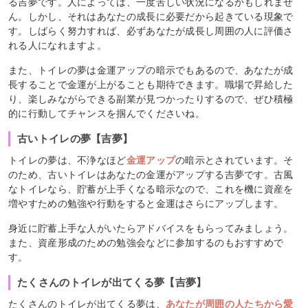
る吉夢です。人によっては、一度苦しい状況になるかもしれませ
ん。しかし、それはあなたの成長に必要だから起きている現象で
す。しばらく努力すれば、必ずあなたが成長し周囲の人に評価さ
れる人になれますよ。
また、トイレの夢は金運アップの暗示でもあるので、あなたが成
長することで金運が上がることも期待できます。職場で昇給した
り、楽しみながらできる副業が見つかったりするので、ぜひ積極
的に行動してチャンスを掴んでくださいね。
古いトイレの夢【吉夢】
トイレの夢は、不浄なほど
金運アップ
の暗示とされています。そ
のため、古いトイレはあなたの金運がアップする吉夢です。古風
なトイレなら、貯蓄が上手くなる暗示なので、これを機に資産を
増やすための勉強や行動をすると金運はさらにアップします。
身近に貯蓄上手な人がいたらアドバイスをもらってみましょう。
また、資産形成のための勉強会などに参加するのもおすすめで
す。
たくさんのトイレが出てくる夢【吉夢】
たくさんのトイレが出てくる夢は、
あなたが周囲の人たちから愛