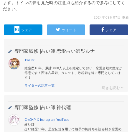
ます。トイレの夢を見た時の注意点も紹介するので参考にしてく
ださい。
2024年09月07日 更新
シェア
ツイート
シェア
専門家監修 |
占い師 恋愛占い師💘ルナ
Twitter
鑑定歴10年、累計5000人以上を鑑定しており、恋愛全般の鑑定が
得意です！西洋占星術、タロット、数秘術を特に専門としていま
す！
ライターの記事一覧
専門家監修 |
占い師 神代蓮
公式HP
X
Instagram
YouTube
占い師
占い師歴18年。思念伝達を用いて相手の気持ちを読み解き恋愛の