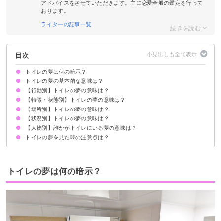
アドバイスをさせていただきます。主に恋愛全般の鑑定を行って
おります。
ライターの記事一覧
目次
トイレの夢は何の暗示？
トイレの夢の基本的な意味は？
【行動別】トイレの夢の意味は？
何かを手放したいと深層心理で考えているサイン
トイレの夢をよく見る場合の意味
状況によって意味が決まる
【特徴・状態別】トイレの夢の意味は？
トイレに行く夢【吉夢】
トイレでうんこをする夢【吉夢】
トイレでおしっこをする夢【吉夢】
トイレで我慢する夢【警告夢】
トイレを間違える夢【警告夢】
トイレが修理中の夢【吉夢】
トイレで並ぶ夢【吉夢】
トイレに落ちる夢【吉夢】
トイレで漏らす夢【凶夢】
トイレに隠れる夢【凶夢】
トイレが見つからない夢【凶夢】
トイレ掃除をする夢【吉夢】
トイレで吐く夢【願望夢】
【場所別】トイレの夢の意味は？
汚いトイレの夢【吉夢】
仕切りがないトイレの夢【警告夢】
狭いトイレの夢【凶夢】
広いトイレの夢【吉夢】
綺麗なトイレの夢【吉夢】
和式トイレの夢【吉夢】
洋式トイレの夢【吉夢】
古いトイレの夢【吉夢】
たくさんのトイレが出てくる夢【吉夢】
臭いトイレの夢【警告夢】
【状況別】トイレの夢の意味は？
学校のトイレの夢【警告夢】
豪邸のトイレの夢【吉夢】
自宅のトイレの夢【吉夢】
公衆トイレの夢【警告夢】
【人物別】誰かがトイレにいる夢の意味は？
トイレが逆流する夢【凶夢】
トイレの水が溢れる夢【凶夢】
トイレが詰まる夢【警告夢】
トイレを邪魔される夢【警告夢】
トイレが壊れる夢【警告夢】
トイレで話しかけられる夢【凶夢】
トイレに間に合わない夢【凶夢】
トイレが混んでいる夢【警告夢】
トイレを開けられる夢【凶夢】
トイレに便器がない夢【凶夢】
トイレが工事中の夢【吉夢】
トイレで物を落とす夢【凶夢】
トイレが水浸しの夢【警告夢】
トイレが血だらけになっている夢【吉夢】
トイレの電気がつかない夢【凶夢】
トイレのカギが閉まらない夢【凶夢】
トイレの夢を見た時の注意点は？
友達がトイレにいる夢【願望夢】
恋人がトイレにいる夢【警告夢】
知らない人がトイレにいる夢【吉夢】
芸能人がトイレにいる夢【願望夢】
家族がトイレにいる夢【吉夢】
不審な人物がトイレにいる夢【警告夢】
亡くなった人がトイレにいる夢【吉夢】
吉夢なら話さず警告夢や凶夢は人に話す
トイレの夢は何の暗示？