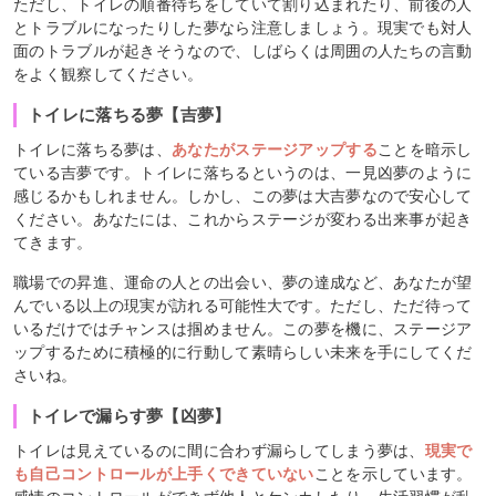
ただし、トイレの順番待ちをしていて割り込まれたり、前後の人
とトラブルになったりした夢なら注意しましょう。現実でも対人
面のトラブルが起きそうなので、しばらくは周囲の人たちの言動
をよく観察してください。
トイレに落ちる夢【吉夢】
トイレに落ちる夢は、
あなたがステージアップする
ことを暗示し
ている吉夢です。トイレに落ちるというのは、一見凶夢のように
感じるかもしれません。しかし、この夢は大吉夢なので安心して
ください。あなたには、これからステージが変わる出来事が起き
てきます。
職場での昇進、運命の人との出会い、夢の達成など、あなたが望
んでいる以上の現実が訪れる可能性大です。ただし、ただ待って
いるだけではチャンスは掴めません。この夢を機に、ステージア
ップするために積極的に行動して素晴らしい未来を手にしてくだ
さいね。
トイレで漏らす夢【凶夢】
トイレは見えているのに間に合わず漏らしてしまう夢は、
現実で
も自己コントロールが上手くできていない
ことを示しています。