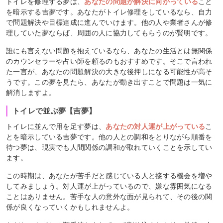
トイレを修理する夢は、
あなたの問題が解決に向かっている
こと
を暗示する吉夢です。あなたがトイレ修理をしているなら、自力
で問題解決や目標達成に進んでいけます。他の人や業者さんが修
理していた夢ならば、周囲の人に協力してもらうのが賢明です。
誰にも言えない問題を抱えているなら、あなたの生活とは無関係
のカウンセラーや占い師を頼るのもおすすめです。そこで言われ
た一言が、あなたの問題解決の大きな後押しになる可能性が高そ
うです。この夢を見たら、あなたが動き出すことで問題は一気に
解消しますよ。
トイレで並ぶ夢【吉夢】
トイレに並んで用を足す夢は、
あなたの対人運が上がっている
こ
とを暗示している吉夢です。他の人との調和をとりながら順番を
待つ夢は、現実でも人間関係の調和が取れていくことを示してい
ます。
この時期は、あなたが苦手だと感じている人と接する機会を増や
してみましょう。対人運が上がっているので、嫌な雰囲気になる
ことはありません。苦手な人の意外な面が見られて、その後の関
係が良くなっていくかもしれませんよ。