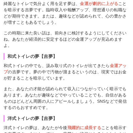
綺麗なトイレで気分よく用を足す夢は、
金運が劇的に上がる
こと
を暗示する吉夢です。臨時収入や報酬アップ、理想通りの転職な
どが期待できます。または、趣味などが認められて、心の豊かさ
が増すこともあるでしょう。
この時期に来た良い話は、前向きに検討するようにしてください
ね。あなたが経済的に安定するほどの金運アップが見込めます
よ。
和式トイレの夢【吉夢】
和式トイレの中でも、汲み取り式のトイレが出てきたら
金運アッ
プ
の吉夢です。夢の中で汚物が溜まるというのは、現実ではお金
が貯まることを暗示しています。
また、あなたの才能が認められて収入につながっていく暗示でも
あります。あなたが趣味などでやっていることでも、自信がある
ものはどんどん周囲の人にアピールしましょう。SNSなどで発信
するのもおすすめです。
洋式トイレの夢【吉夢】
洋式トイレの夢は、あなたが今後
飛躍的に成長する
ことを暗示す