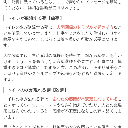
明に記憶に残っているなら、ここで夢からのメッセージを確認し
てください。詳細な診断が受け取れますよ。
トイレが逆流する夢【凶夢】
トイレの水が逆流する夢は、
人間関係のトラブルが起きそう
なこ
とを暗示しています。また、仕事でミスをしたり停滞したりする
暗示でもあるので、しばらくは落ち着いた行動が必要になりま
す。
人間関係では、常に感謝の気持ちを持って丁寧な言葉使いを心が
けましょう。人を傷つけない言葉選びも必要です。仕事では、慎
重すぎるほど慎重に行動すると吉。この時期は、あまり派手なこ
とはせず資格やスキルアップの勉強などをすると運気が安定しま
すよ。
トイレの水が溢れる夢【凶夢】
トイレの水が溢れる夢は、
あなたの感情が不安定になっている
こ
とを示しています。ストレスや悩みを抱えていたり、人との距離
感に悩んでいたりすると、感情が不安定になりこの夢を見てしま
います。
思い当たることがあれば、精神面の安定を図ることを優先して生