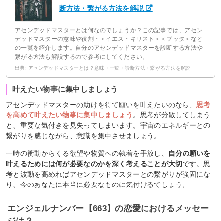
断方法・繋がる方法を解説
アセンデッドマスターとは何なのでしょうか？この記事では、アセン
デッドマスターの意味や役割・＜イエス・キリスト＞＜ブッダ＞など
の一覧を紹介します。自分のアセンデッドマスターを診断する方法や
繋がる方法も解説するので参考にしてください。
出典: アセンデッドマスターとは？意味・一覧・診断方法・繋がる方法を解説
叶えたい物事に集中しましょう
アセンデッドマスターの助けを得て願いを叶えたいのなら、
思考
を高めて叶えたい物事に集中しましょう
。思考が分散してしまう
と、重要な気付きを見失ってしまいます。宇宙のエネルギーとの
繋がりを感じながら、意識を集中させましょう。
一時の衝動からくる欲望や物質への執着を手放し、
自分の願いを
叶えるためには何が必要なのかを深く考えることが大切
です。思
考と波動を高めればアセンデッドマスターとの繋がりが強固にな
り、今のあなたに本当に必要なものに気付けるでしょう。
エンジェルナンバー【663】の恋愛におけるメッセー
ジは？