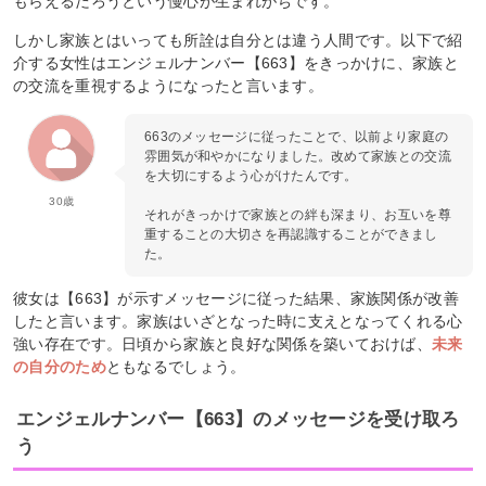
もらえるだろうという慢心が生まれがちです。
しかし家族とはいっても所詮は自分とは違う人間です。以下で紹
介する女性はエンジェルナンバー【663】をきっかけに、家族と
の交流を重視するようになったと言います。
663のメッセージに従ったことで、以前より家庭の
雰囲気が和やかになりました。改めて家族との交流
を大切にするよう心がけたんです。
30歳
それがきっかけで家族との絆も深まり、お互いを尊
重することの大切さを再認識することができまし
た。
彼女は【663】が示すメッセージに従った結果、家族関係が改善
したと言います。家族はいざとなった時に支えとなってくれる心
強い存在です。日頃から家族と良好な関係を築いておけば、
未来
の自分のため
ともなるでしょう。
エンジェルナンバー【663】のメッセージを受け取ろ
う