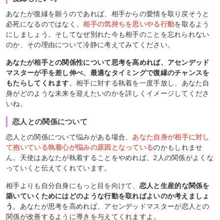
あなたが復縁を願うのであれば、相手からの愛情を取り戻そうと
必死になるのではなく、
相手の気持ちを思いやる行動
を取るよう
にしましょう。そしてなぜ別れた今も相手のことを忘れられない
のか、その理由について冷静に考えてみてください。
あなたが相手との関係性について思考を高めれば、アセンデッド
マスターが手を差し伸べ、最適なタイミングで復縁のチャンスを
もたらしてくれます
。相手に対する執着を一度手放し、あなた自
身がどのような未来を迎えたいのかを詳しくイメージしてくださ
いね。
恋人との関係について
恋人との関係について悩みがある場合、
あなた自身が相手に対し
て抱いている執着心が悩みの原因となっている
のかもしれませ
ん。天使はあなたが執着することをやめれば、2人の関係がよくな
っていくと伝えてくれています。
相手よりも自分自身にもっと目を向けて、
恋人と生産的な関係を
築いていくためにはどのような行動を取ればよいのか考えましょ
う
。あなたが思考を高めれば、アセンデッドマスターが恋人との
関係が改善するように導きを与えてくれますよ。