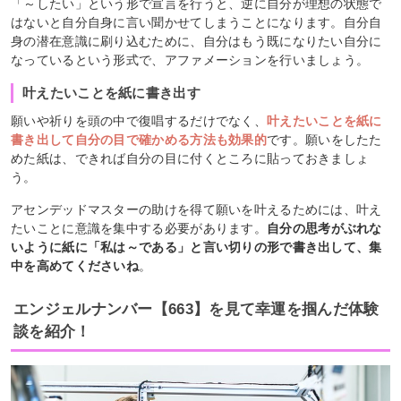
「～したい」という形で宣言を行うと、逆に自分が理想の状態で
はないと自分自身に言い聞かせてしまうことになります。自分自
身の潜在意識に刷り込むために、自分はもう既になりたい自分に
なっているという形式で、アファメーションを行いましょう。
叶えたいことを紙に書き出す
願いや祈りを頭の中で復唱するだけでなく、
叶えたいことを紙に
書き出して自分の目で確かめる方法も効果的
です。願いをしたた
めた紙は、できれば自分の目に付くところに貼っておきましょ
う。
アセンデッドマスターの助けを得て願いを叶えるためには、叶え
たいことに意識を集中する必要があります。
自分の思考がぶれな
いように紙に「私は～である」と言い切りの形で書き出して、集
中を高めてくださいね
。
エンジェルナンバー【663】を見て幸運を掴んだ体験
談を紹介！