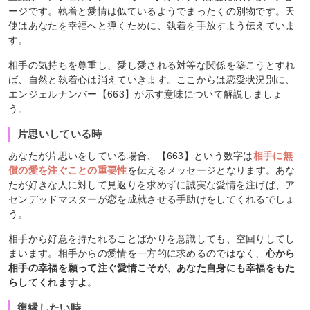
ージです。執着と愛情は似ているようでまったくの別物です。天
使はあなたを幸福へと導くために、執着を手放すよう伝えていま
す。
相手の気持ちを尊重し、愛し愛される対等な関係を築こうとすれ
ば、自然と執着心は消えていきます。ここからは恋愛状況別に、
エンジェルナンバー【663】が示す意味について解説しましょ
う。
片思いしている時
あなたが片思いをしている場合、【663】という数字は
相手に無
償の愛を注ぐことの重要性
を伝えるメッセージとなります。あな
たが好きな人に対して見返りを求めずに誠実な愛情を注げば、ア
センデッドマスターが恋を成就させる手助けをしてくれるでしょ
う。
相手から好意を持たれることばかりを意識しても、空回りしてし
まいます。相手からの愛情を一方的に求めるのではなく、
心から
相手の幸福を願って注ぐ愛情こそが、あなた自身にも幸福をもた
らしてくれますよ
。
復縁したい時