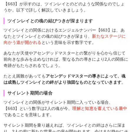
【663】が示すのは、ツインレイとのどのような関係なのでしょ
うか。以下で詳しく解説していきましょう。
ツインレイとの魂の結びつきが深まります
ツインレイとの関係におけるエンジェルナンバー【663】は、あ
なたとツインレイとの魂の結びつきが深まり、
新たなステージに
向かう道が開かれる
という意味を示す数字です。
あなたが天使やアセンデッドマスターとの繋がりを心から信じて
前向きな歩みを止めなければ、聖なる力の導きにより2人の関係に
奇跡がもたらされるでしょう。
たとえ困難があっても
アセンデッドマスターの導きによって、魂
は成熟しツインレイとの絆がより強固なものとなっていきます
。
サイレント期間の場合
ツインレイとの関係がサイレント期間に入っている場合、
【663】という数字は2人の魂が今、
理解と知恵を蓄えている最中
であることを意味します。
サイレント期間を乗り越えれば、ツインレイとの絆はさらに深ま
り、2人の前に新たな世界への扉が開かれます。今はまだ静かにそ