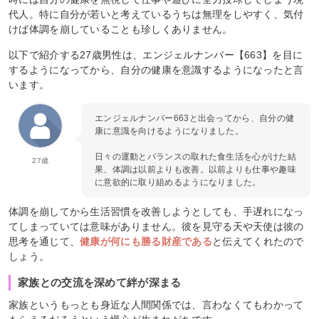
代人。特に自分が若いと考えているうちは無理をしやすく、気付
けば体調を崩していることも珍しくありません。
以下で紹介する27歳男性は、エンジェルナンバー【663】を目に
するようになってから、自分の健康を意識するようになったと言
います。
エンジェルナンバー663と出会ってから、自分の健
康に意識を向けるようになりました。
日々の運動とバランスの取れた食生活を心がけた結
27歳
果、体調は以前よりも改善。以前よりも仕事や趣味
に意欲的に取り組めるようになりました。
体調を崩してから生活習慣を改善しようとしても、手遅れになっ
てしまっていては意味がありません。彼を見守る天や天使は彼の
思考を通じて、
健康が何にも勝る財産である
と伝えてくれたので
しょう。
家族との交流を深めて絆が深まる
家族というもっとも身近な人間関係では、言わなくてもわかって