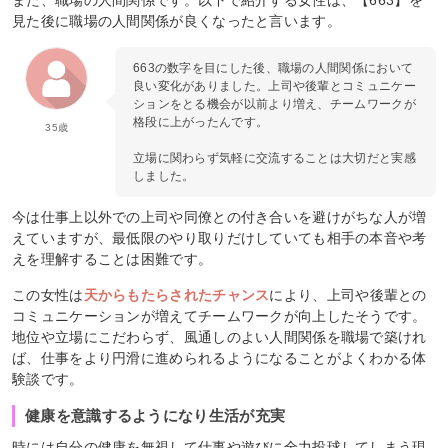
また、職場の人間関係です。以下で紹介する女性は、【663】を
見た後に職場の人間関係が良くなったと言います。
663の数字を目にした後、職場の人間関係において
良い変化がありました。上司や後輩とコミュニケー
ションをとる機会が以前より増え、チームワークが
格段に上がったんです。
35歳
立場に関わらず気軽に交流することは大切だと実感
しました。
今は仕事上以外での上司や同僚との付き合いを避けがちな人が増
えていますが、最低限のやり取りだけしていても相手の本音や考
えを理解することは困難です。
この女性は
天からもたらされたチャンス
により、上司や後輩との
コミュニケーションが増えてチームワークが向上したそうです。
地位や立場にこだわらず、風通しのよい人間関係を職場で築けれ
ば、仕事をより円滑に進められるようになることがよくわかる体
験談です。
健康を意識するようになり生活が充実
時には自分の健康を無視して仕事や遊びに全力投球してしまう現