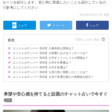
セージを紹介します。見た時に実践したいことも紹介しているの
で参考にしてください
2024年05月17日 更新
シェア
ツイート
シェア
目次
エンジェルナンバー【663】の基本的な意味は？
エンジェルナンバー【663】の恋愛におけるメッセージは？
アセンデッドマスターが助力してくれます
叶えたい物事に集中しましょう
エンジェルナンバー【663】が示すツインレイとの関係は？
片思いしている時
復縁したい時
恋人との関係について
エンジェルナンバー【663】が示す仕事運は？
ツインレイとの魂の結びつきが深まります
サイレント期間の場合
エンジェルナンバー【663】が示す金運は？
エンジェルナンバー【663】を見た時に実践したいことは？
エンジェルナンバー【663】を見て幸運を掴んだ体験談を紹介！
アファメーションを行う
叶えたいことを紙に書き出す
職場の人間関係が好転してチームワークが向上
健康を意識するようになり生活が充実
家族との交流を深めて絆が深まる
希望や安心感を持てると話題のチャット占いで今すぐ
相談