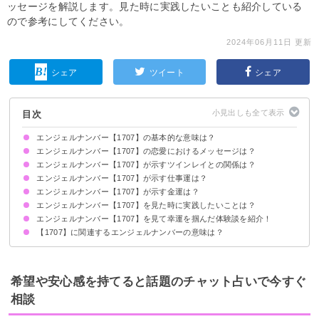
ッセージを解説します。見た時に実践したいことも紹介している
ので参考にしてください。
2024年06月11日 更新
シェア
ツイート
シェア
目次
エンジェルナンバー【1707】の基本的な意味は？
エンジェルナンバー【1707】の恋愛におけるメッセージは？
チャンスが来ます
エンジェルナンバー【1707】が示すツインレイとの関係は？
片思いしている時
復縁したい時
エンジェルナンバー【1707】が示す仕事運は？
2人の関係は新しいステージに向かいます
サイレント期間の場合
エンジェルナンバー【1707】が示す金運は？
エンジェルナンバー【1707】を見た時に実践したいことは？
エンジェルナンバー【1707】を見て幸運を掴んだ体験談を紹介！
積極的にやりたいことに挑戦する
新しい人と交流する
アファメーションを行う
【1707】に関連するエンジェルナンバーの意味は？
新しいパートナーと出会った
仕事の幅が広がった
充実した日々を手に入れた
エンジェルナンバー【1708】
エンジェルナンバー【1709】
エンジェルナンバー【1710】
エンジェルナンバー【1717】
希望や安心感を持てると話題のチャット占いで今すぐ
相談