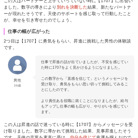
この人はパートナーと上手くいっていない時に【1707】に出会い
ました。数字の導きにより
別れを決断した
結果、新たなパートナ
ーが現れたそうです。天使のサポートを感じ取って行動したこと
が、幸せを引き寄せたのでしょう。
仕事の幅が広がった
2つ目は【1707】に勇気をもらい、昇進に挑戦した男性の体験談
です。
仕事で昇進の話が出ていましたが、不安を感じてい
た時に1707をよく見かけるようになりました。
この数字から「直感を信じて」というメッセージを
男性
受け取り、勇気をもらい思い切って挑戦してみるこ
36歳
とにしたのです。
より責任ある役職に就くことになりましたが、給与
もアップし仕事の幅も広がり、やりがいを感じてい
ます。
この人は昇進の話で迷っている時に【1707】からメッセージを受
け取りました。数字に導かれて挑戦した結果、見事昇進したそう
です。天使の言葉を素直に受け、
自分を信じて
幸運を掴んだので