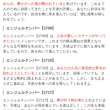
められ、豊かさへの道が開かれている
と告げています。これまで
人のために頑張ってきたことを天使が評価し、あなたに自信を与
えているのです。自信を胸に突き進んでいけば、望む成果が得ら
れるでしょう。
エンジェルナンバー【1709】
エンジェルナンバー【1709】は、
人生の新しいステージがやって
きた
というメッセージです。これまでの積み重ねが成果となり、
さらなる可能性を生み出しています。天使はすでに新たな扉を用
意しているので、前を向いて進んでくださいね。
エンジェルナンバー【1710】
エンジェルナンバー【1710】は、
あなたの人生に肯定的な変化が
訪れようとしている
ことを暗示しています。頑張っていても、さ
まざまな制約に阻まれることがあるでしょう。しかし、立ち止ま
らずに進めば、天使が未来への道を照らしてくれますよ。
エンジェルナンバー【1717】
エンジェルナンバー【1717】は、
夢が叶う時が来た
と伝えていま
す。天使は、あなたが現在進んでいる道は正しく、この先も幸福