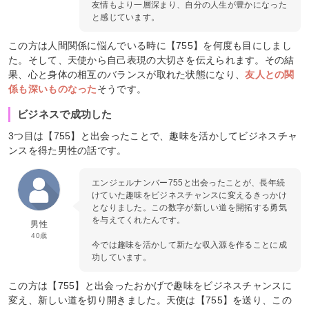
友情もより一層深まり、自分の人生が豊かになった
と感じています。
この方は人間関係に悩んでいる時に【755】を何度も目にしまし
た。そして、天使から自己表現の大切さを伝えられます。その結
果、心と身体の相互のバランスが取れた状態になり、
友人との関
係も深いものなった
そうです。
ビジネスで成功した
3つ目は【755】と出会ったことで、趣味を活かしてビジネスチャ
ンスを得た男性の話です。
エンジェルナンバー755と出会ったことが、長年続
けていた趣味をビジネスチャンスに変えるきっかけ
となりました。この数字が新しい道を開拓する勇気
を与えてくれたんです。
男性
40歳
今では趣味を活かして新たな収入源を作ることに成
功しています。
この方は【755】と出会ったおかげで趣味をビジネスチャンスに
変え、新しい道を切り開きました。天使は【755】を送り、この