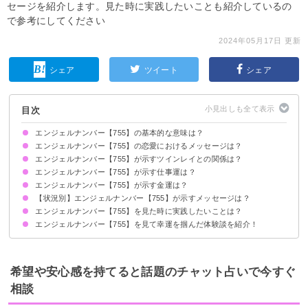
セージを紹介します。見た時に実践したいことも紹介しているの
で参考にしてください
2024年05月17日 更新
シェア
ツイート
シェア
目次
エンジェルナンバー【755】の基本的な意味は？
エンジェルナンバー【755】の恋愛におけるメッセージは？
大きな変化が訪れます
焦らずありのまま受け止めましょう
エンジェルナンバー【755】が示すツインレイとの関係は？
片思いしている時
復縁したい時
恋人との関係について
エンジェルナンバー【755】が示す仕事運は？
ツインレイとの関係に転機が訪れます
サイレント期間の場合
エンジェルナンバー【755】が示す金運は？
【状況別】エンジェルナンバー【755】が示すメッセージは？
エンジェルナンバー【755】を見た時に実践したいことは？
何度も【755】を見る場合
時計で【755】を見る場合
エンジェルナンバー【755】を見て幸運を掴んだ体験談を紹介！
直感に従って行動する
スポーツをして気分転換をする
仕事のプロジェクトで成功した
人間関係が改善した
ビジネスで成功した
希望や安心感を持てると話題のチャット占いで今すぐ
相談