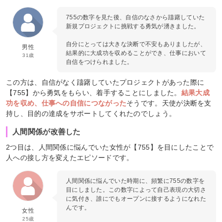
755の数字を見た後、自信のなさから躊躇していた
新規プロジェクトに挑戦する勇気が湧きました。
自分にとっては大きな決断で不安もありましたが、
男性
結果的に大成功を収めることができ、仕事において
31歳
自信をつけられました。
この方は、自信がなく躊躇していたプロジェクトがあった際に
【755】から勇気をもらい、着手することにしました。
結果大成
功を収め、仕事への自信につながった
そうです。天使が決断を支
持し、目的の達成をサポートしてくれたのでしょう。
人間関係が改善した
2つ目は、人間関係に悩んでいた女性が【755】を目にしたことで
人への接し方を変えたエピソードです。
人間関係に悩んでいた時期に、頻繁に755の数字を
目にしました。この数字によって自己表現の大切さ
に気付き、誰にでもオープンに接するようになれた
んです。
女性
25歳