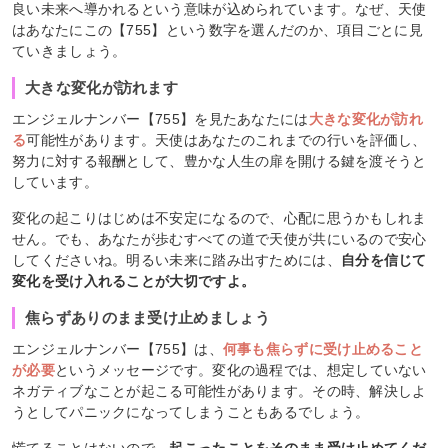
良い未来へ導かれるという意味が込められています。なぜ、天使
はあなたにこの【755】という数字を選んだのか、項目ごとに見
ていきましょう。
大きな変化が訪れます
エンジェルナンバー【755】を見たあなたには
大きな変化が訪れ
る
可能性があります。天使はあなたのこれまでの行いを評価し、
努力に対する報酬として、豊かな人生の扉を開ける鍵を渡そうと
しています。
変化の起こりはじめは不安定になるので、心配に思うかもしれま
せん。でも、あなたが歩むすべての道で天使が共にいるので安心
してくださいね。明るい未来に踏み出すためには、
自分を信じて
変化を受け入れることが大切ですよ。
焦らずありのまま受け止めましょう
エンジェルナンバー【755】は、
何事も焦らずに受け止めること
が必要
というメッセージです。変化の過程では、想定していない
ネガティブなことが起こる可能性があります。その時、解決しよ
うとしてパニックになってしまうこともあるでしょう。
慌てることはないので、
起こったことをそのまま受け止めてくだ