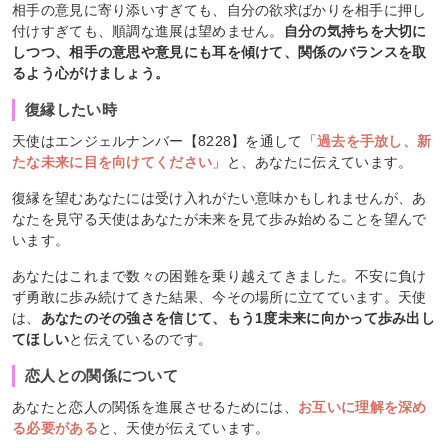
相手の意見に寄り添いすぎても、自分の欲求ばかりを相手に押し
付けすぎても、順調な進展は望めません。
自分の気持ちを大切に
しつつ、相手の意思や意見にも耳を傾けて、関係のバランスを取
るよう心がけましょう。
復縁したい時
天使はエンジェルナンバー【8228】を通して「
過去を手放し、新
たな未来に目を向けてください
」と、あなたに伝えています。
復縁を望むあなたには受け入れがたい意味かもしれませんが、あ
なたを見守る天使はあなたが未来を見て歩み始めることを望んで
います。
あなたはこれまで数々の困難を乗り越えてきました。不安に負け
ず勇敢に歩み続けてきた結果、今その場所に立てています。天使
は、
あなたのその強さを信じて、もう1度未来に向かって歩み出し
てほしい
と伝えているのです。
恋人との関係について
あなたと恋人の関係を進展させるためには、
お互いに理解を深め
る必要がある
と、天使が伝えています。