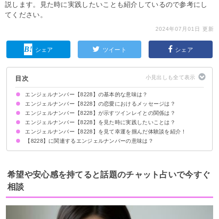
説します。見た時に実践したいことも紹介しているので参考にし
てください。
2024年07月01日 更新
シェア
ツイート
シェア
目次
エンジェルナンバー【8228】の基本的な意味は？
エンジェルナンバー【8228】の恋愛におけるメッセージは？
前向きな気持ちを大切にしてください
恵みが近いです
エンジェルナンバー【8228】が示すツインレイとの関係は？
片思いしている時
復縁したい時
恋人との関係について
エンジェルナンバー【8228】を見た時に実践したいことは？
2人の絆が深まる
サイレント期間の場合
エンジェルナンバー【8228】を見て幸運を掴んだ体験談を紹介！
常にポジティブ思考を心がける
アファメーションを行う
【8228】に関連するエンジェルナンバーの意味は？
新しい役職に挑戦して昇進できた
積極的にアプローチして恋愛成就
スキルアップして仕事にやりがいができた
エンジェルナンバー【822】
エンジェルナンバー【8118】
エンジェルナンバー【8008】
エンジェルナンバー【8878】
希望や安心感を持てると話題のチャット占いで今すぐ
相談