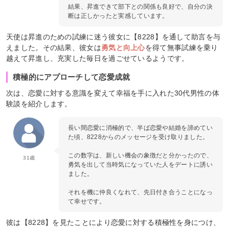
結果、昇進できて部下との関係も良好で、自分の決
断は正しかったと実感しています。
天使は昇進のための試練に迷う彼女に【8228】を通して助言を与
えました。その結果、彼女は
勇気と向上心
を得て無事試練を乗り
越えて昇進し、充実した毎日を過ごせているようです。
積極的にアプローチして恋愛成就
次は、恋愛に対する意識を変えて幸福を手に入れた30代男性の体
験談を紹介します。
長い間恋愛に消極的で、半ば恋愛や結婚を諦めてい
た頃、8228からのメッセージを受け取りました。
この数字は、新しい機会の象徴だと分かったので、
31歳
勇気を出して当時気になっていた人をデートに誘い
ました。
それを機に仲良くなれて、先日付き合うことになっ
て幸せです。
彼は【8228】を見たことにより恋愛に対する積極性を身につけ、