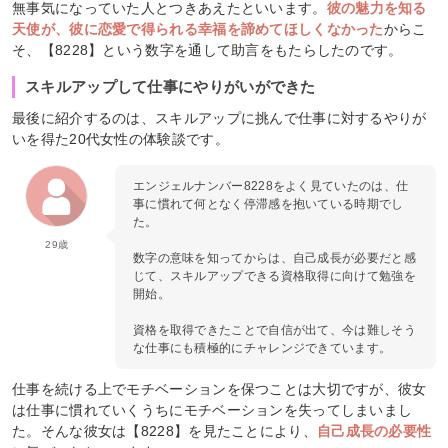
無事気になっていた人とつきあえたといいます。
彼の魅力を知る
天使が、彼に恋愛で得られる幸福を諦めてほしくなかった
からこ
そ、【8228】という数字を通して助言をもたらしたのです。
スキルアップして仕事にやりがいができた
最後に紹介するのは、スキルアップに挑んで仕事に対するやりが
いを得た20代女性の体験談です。
エンジェルナンバー8228をよく見ていたのは、仕
事に慣れて何となく停滞感を抱いている時期でし
た。
29歳
数字の意味を知ってからは、自己成長が必要だと感
じて、スキルアップできる資格取得に向けて勉強を
開始。
資格を取得できたことで自信が出て、今は難しそう
な仕事にも積極的にチャレンジできています。
仕事を続ける上でモチベーションを保つことは大切ですが、彼女
は仕事に慣れていくうちにモチベーションを失ってしまいまし
た。そんな彼女は【8228】を見たことにより、
自己成長の必要性