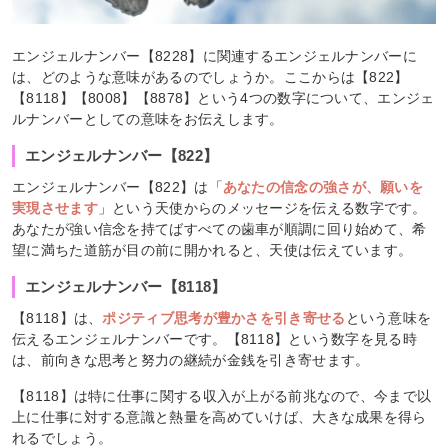
エンジェルナンバー【8228】に関連するエンジェルナンバーに
は、どのような意味があるのでしょうか。ここからは【822】
【8118】【8008】【8878】という4つの数字について、エンジェ
ルナンバーとしての意味をお伝えします。
エンジェルナンバー【822】
エンジェルナンバー【822】は「
あなたの信念の強さが、願いを
実現させます
」という天使からのメッセージを伝える数字です。
あなたが強い信念を持てばすべての歯車が順調に回り始めて、希
望に満ちた道筋が目の前に開かれると、天使は伝えています。
エンジェルナンバー【8118】
【8118】は、
ポジティブ思考が豊かさを引き寄せる
という意味を
伝えるエンジェルナンバーです。【8118】という数字を見る時
は、前向きな思考と努力の継続が金銭を引き寄せます。
【8118】は特に仕事に関する収入が上がる前兆なので、今まで以
上に仕事に対する意識と熱量を高めていけば、大きな成果を得ら
れるでしょう。