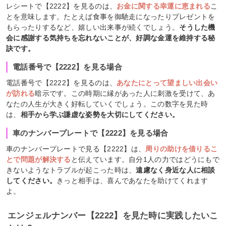
レシートで【2222】を見るのは、
お金に関する幸運に恵まれる
こ
とを意味します。たとえば食事を御馳走になったりプレゼントを
もらったりするなど、嬉しい出来事が続くでしょう。
そうした機
会に感謝する気持ちを忘れないことが、好調な金運を維持する秘
訣です。
電話番号で【2222】を見る場合
電話番号で【2222】を見るのは、
あなたにとって望ましい出会い
が訪れる
暗示です。この時期に縁があった人に刺激を受けて、あ
なたの人生が大きく好転していくでしょう。この数字を見た時
は、
相手から学ぶ謙虚な姿勢を大切にしてください。
車のナンバープレートで【2222】を見る場合
車のナンバープレートで見る【2222】は、
周りの助けを借りるこ
とで問題が解決する
と伝えています。自分1人の力ではどうにもで
きないようなトラブルが起こった時は、
遠慮なく身近な人に相談
してください。
きっと相手は、喜んであなたを助けてくれます
よ。
エンジェルナンバー【2222】を見た時に実践したいこ