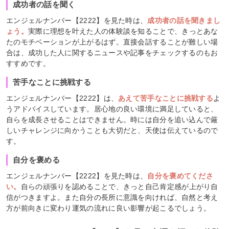
成功者の話を聞く
エンジェルナンバー【2222】を見た時は、
成功者の話を聞きまし
ょう。
実際に理想を叶えた人の体験談を知ることで、きっとあな
たのモチベーションが上がるはず。直接会話することが難しい場
合は、成功した人に関するニュースや記事をチェックするのもお
すすめです。
苦手なことに挑戦する
エンジェルナンバー【2222】は、
あえて苦手なことに挑戦する
よ
うアドバイスしています。居心地の良い環境に満足していると、
自らを成長させることはできません。時には自分を追い込んで厳
しいチャレンジに向かうことも大切だと、天使は伝えているので
す。
自分を褒める
エンジェルナンバー【2222】を見た時は、
自分を褒めてくださ
い。
自らの頑張りを認めることで、きっと自己肯定感が上がり自
信がつきますよ。また自分の長所に意識を向ければ、自然と考え
方が前向きに変わり運気の流れに良い影響が起こるでしょう。