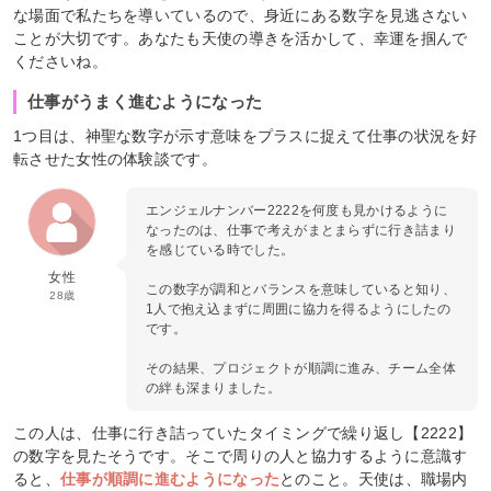
な場面で私たちを導いているので、身近にある数字を見逃さない
ことが大切です。あなたも天使の導きを活かして、幸運を掴んで
くださいね。
仕事がうまく進むようになった
1つ目は、神聖な数字が示す意味をプラスに捉えて仕事の状況を好
転させた女性の体験談です。
エンジェルナンバー2222を何度も見かけるように
なったのは、仕事で考えがまとまらずに行き詰まり
を感じている時でした。
女性
この数字が調和とバランスを意味していると知り、
28歳
1人で抱え込まずに周囲に協力を得るようにしたの
です。
その結果、プロジェクトが順調に進み、チーム全体
の絆も深まりました。
この人は、仕事に行き詰っていたタイミングで繰り返し【2222】
の数字を見たそうです。そこで周りの人と協力するように意識す
ると、
仕事が順調に進むようになった
とのこと。天使は、職場内