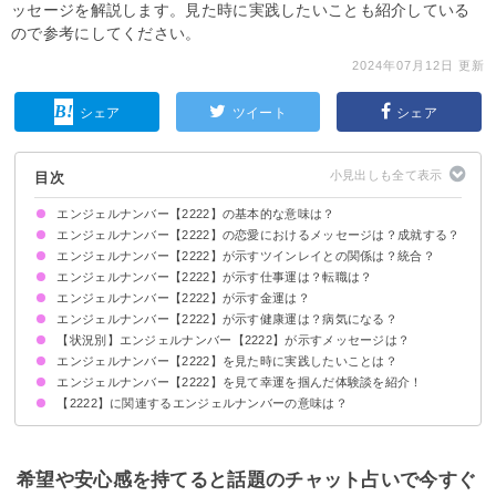
ッセージを解説します。見た時に実践したいことも紹介している
ので参考にしてください。
2024年07月12日 更新
シェア
ツイート
シェア
目次
エンジェルナンバー【2222】の基本的な意味は？
エンジェルナンバー【2222】の恋愛におけるメッセージは？成就する？
もうすぐ奇跡が起きる前兆です
波動が高まります
エンジェルナンバー【2222】が示すツインレイとの関係は？統合？
片思いしている時
復縁したい時
恋人との関係について
結婚・プロポーズを考えている場合
別れ・離婚したい時
エンジェルナンバー【2222】が示す仕事運は？転職は？
2人の関係は良い方向に進む
サイレント期間の場合
エンジェルナンバー【2222】が示す金運は？
エンジェルナンバー【2222】が示す健康運は？病気になる？
【状況別】エンジェルナンバー【2222】が示すメッセージは？
エンジェルナンバー【2222】を見た時に実践したいことは？
何度も・毎日【2222】を見る場合
時計で【2222】を見る場合
レシートで【2222】を見る場合
電話番号で【2222】を見る場合
車のナンバープレートで【2222】を見る場合
エンジェルナンバー【2222】を見て幸運を掴んだ体験談を紹介！
成功者の話を聞く
苦手なことに挑戦する
自分を褒める
【2222】に関連するエンジェルナンバーの意味は？
仕事がうまく進むようになった
恋人との関係が改善した
自分に自信が持てるようになった
エンジェルナンバー【222】
エンジェルナンバー【2】
希望や安心感を持てると話題のチャット占いで今すぐ