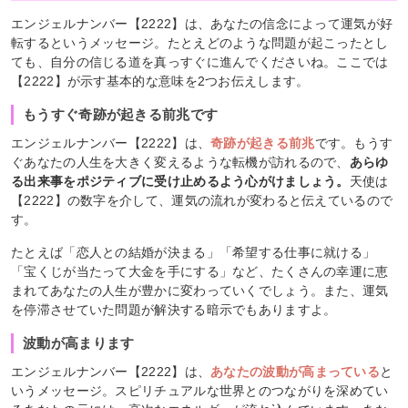
エンジェルナンバー【2222】は、あなたの信念によって運気が好
転するというメッセージ。たとえどのような問題が起こったとし
ても、自分の信じる道を真っすぐに進んでくださいね。ここでは
【2222】が示す基本的な意味を2つお伝えします。
もうすぐ奇跡が起きる前兆です
エンジェルナンバー【2222】は、
奇跡が起きる前兆
です。もうす
ぐあなたの人生を大きく変えるような転機が訪れるので、
あらゆ
る出来事をポジティブに受け止めるよう心がけましょう。
天使は
【2222】の数字を介して、運気の流れが変わると伝えているので
す。
たとえば「恋人との結婚が決まる」「希望する仕事に就ける」
「宝くじが当たって大金を手にする」など、たくさんの幸運に恵
まれてあなたの人生が豊かに変わっていくでしょう。また、運気
を停滞させていた問題が解決する暗示でもありますよ。
波動が高まります
エンジェルナンバー【2222】は、
あなたの波動が高まっている
と
いうメッセージ。スピリチュアルな世界とのつながりを深めてい