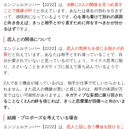
エンジェルナンバー【2222】は、
冷静に2人の関係を見つめ直す
ことで復縁が叶う
と伝えています。あなたは過去の別れを引きず
って、感情的になっているようです。
心を落ち着けて別れの原因
と向き合えば、きっと相手とやり直すために何をすべきかが分か
るはず
ですよ。
恋人との関係について
エンジェルナンバー【2222】は、
恋人の気持ちを信じる強さが必
要
だと伝えています。あなたは相手とすれ違っていることで、自
分が愛されていないと思っているのでしょう。マイナス思考に陥
り、ささいなことをネガティブに捉えて落ち込んでいるようで
す。
2人で会う機会が減っているのは、相手が仕事で忙しいからかもし
れません。また恋人の機嫌が悪いと感じるのは、相手の体調が万
全ではない可能性がありますよ。
ネガティブな妄想に振り回され
ることなく2人の絆を信じれば、きっと恋愛運が回復へと向かいま
す。
結婚・プロポーズを考えている場合
エンジェルナンバー【2222】は、
恋人と話し合う機会を設けるこ