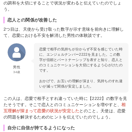
の調和を大切にすることで状況が変わると伝えていたのでしょ
う。
恋人との関係が改善した
2つ目は、天使から受け取った数字が示す意味を前向きに理解し
て、恋愛における不安を解消した男性の体験談です。
恋愛で相手の気持ちが分からず不安を感じていた時
に、エンジェルナンバー2222を見ました。この数
字が信頼とパートナーシップを表すと知り、恋人と
のコミュニケーションを大切にするよう心がけたの
男性
です。
34歳
おかげで、お互いの理解が深まり、気持ちのすれ違
いが減って関係が安定しました。
この人は、恋愛で相手とすれ違っていた時に【2222】の数字を見
たそうです。そこで恋人とのコミュニケーションを増やすと、
相
互理解が深まって恋愛の状況が安定した
とのこと。天使は、恋愛
の問題を解決するためのヒントを伝えていたのでしょう。
自分に自信が持てるようになった