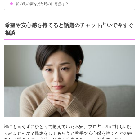
髪の毛の夢を見た時の注意点は？
髪の毛を坊主にする夢【不安夢】
髪の毛をショートにする夢【吉夢】
髪の毛をボブにする夢【正夢】
髪の毛にパーマをかける夢【吉夢】
髪の毛を三つ編みにする夢【予知夢】
髪にエクステをつける夢【予知夢】
吉夢なら特に恋愛面で積極的に行動する
警告夢や凶夢なら内容を人に話す
希望や安心感を持てると話題のチャット占いで今すぐ
相談
誰にも言えずにひとりで抱えていた不安、プロ占い師に打ち明け
てみませんか？鑑定をしてもらうと希望や安心感を持てるとの声