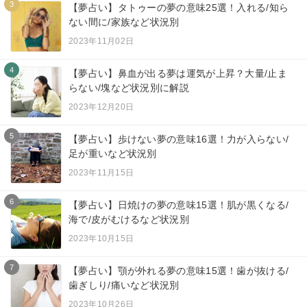
3
【夢占い】タトゥーの夢の意味25選！入れる/知ら
ない間に/家族など状況別
2023年11月02日
4
【夢占い】鼻血が出る夢は運気が上昇？大量/止ま
らない/塊など状況別に解説
2023年12月20日
5
【夢占い】歩けない夢の意味16選！力が入らない/
足が重いなど状況別
2023年11月15日
6
【夢占い】日焼けの夢の意味15選！肌が黒くなる/
海で/皮がむけるなど状況別
2023年10月15日
7
【夢占い】顎が外れる夢の意味15選！歯が抜ける/
歯ぎしり/痛いなど状況別
2023年10月26日