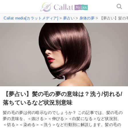
Callat media[カラットメディア]
>
夢占い
>
身体の夢
> 【夢占い】髪の
【夢占い】髪の毛の夢の意味は？洗う/切れる/
落ちているなど状況別意味
髪の毛の夢は何の暗示なのでしょうか？ この記事では、髪の毛の
夢の意味を、＜抜ける＞＜伸びる＞＜白髪になる＞など状況別、
＜切る＞＜染める＞＜洗う＞など行動別に解説します。髪の毛の