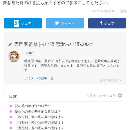
夢を見た時の注意点も紹介するので参考にしてください。
2023年08月17日 更新
シェア
ツイート
シェア
専門家監修 |
占い師 恋愛占い師💘ルナ
Twitter
鑑定歴10年、累計5000人以上を鑑定しており、恋愛全般の鑑定が
得意です！西洋占星術、タロット、数秘術を特に専門としていま
す！
ライターの記事一覧
目次
髪の毛の夢は何の暗示？
髪の毛の夢の基本的な意味は？
【状況別】髪の毛の夢の意味は？
良い印象だったら恋愛運UP
悪い印象なら悩みの暗示
状況によって意味が決まる
【行動別】髪の毛の夢の意味は？
髪の毛が抜ける夢【予知夢】
髪が伸びる夢【吉夢】
白髪になる夢【凶夢】
髪が大量に抜ける夢【予知夢】
髪がごっそり束で抜ける夢【警告夢】
髪が薄くなる夢【予知夢】
髪の毛が長い夢【吉夢】
髪の毛を引っ張られる夢【予知夢】
口から髪の毛を引っ張る夢【予知夢】
髪の毛を触られる夢【吉夢】
髪の毛がちぎれる夢【予知夢】
髪の毛が落ちている夢【警告夢】
髪の毛を結ってもらう夢【吉夢】
髪の毛が絡まる夢【凶夢】
髪の毛から虫が出てくる夢【予知夢】
【髪型別】髪の毛の夢の意味は？
髪の毛を切る夢【予知夢】
髪の毛を染める夢【吉夢】
髪の毛を洗う夢【予知夢】
髪の毛を巻く夢【予知夢】
髪の毛をとかす夢【予知夢】
髪の毛を食べる夢【警告夢】
髪の毛を掃除する夢【吉夢】
髪の毛をセットする夢【吉夢】
髪の毛を結ぶ夢【予知夢】