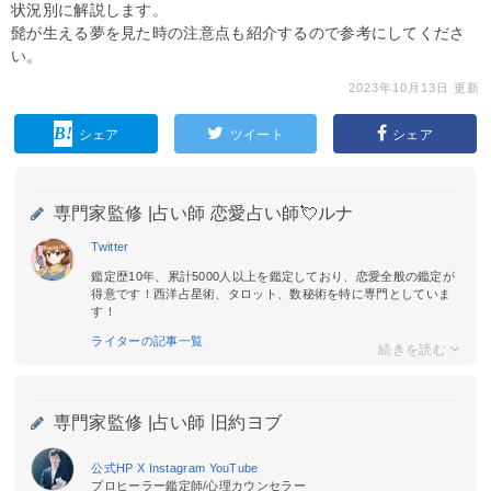
状況別に解説します。
髭が生える夢を見た時の注意点も紹介するので参考にしてくださ
い。
2023年10月13日 更新
シェア
ツイート
シェア
専門家監修 |
占い師 恋愛占い師💘ルナ
Twitter
鑑定歴10年、累計5000人以上を鑑定しており、恋愛全般の鑑定が
得意です！西洋占星術、タロット、数秘術を特に専門としていま
す！
ライターの記事一覧
専門家監修 |
占い師 旧約ヨブ
公式HP
X
Instagram
YouTube
プロヒーラー鑑定師/心理カウンセラー