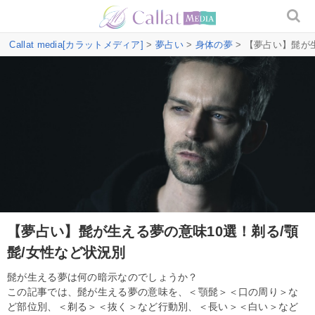
Callat media[カラットメディア]
>
夢占い
>
身体の夢
> 【夢占い】髭が
【夢占い】髭が生える夢の意味10選！剃る/顎
髭/女性など状況別
髭が生える夢は何の暗示なのでしょうか？
この記事では、髭が生える夢の意味を、＜顎髭＞＜口の周り＞な
ど部位別、＜剃る＞＜抜く＞など行動別、＜長い＞＜白い＞など