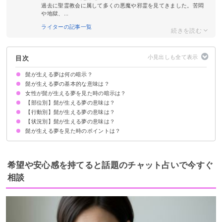
過去に聖霊教会に属して多くの悪魔や邪霊を見てきました。苦悶
や地獄、...
ライターの記事一覧
目次
髭が生える夢は何の暗示？
髭が生える夢の基本的な意味は？
女性が髭が生える夢を見た時の暗示は？
積極性や行動力が高まっている暗示
状況によって意味が決まる
【部位別】髭が生える夢の意味は？
【行動別】髭が生える夢の意味は？
顎髭が生える夢【吉夢】
口の周りに髭が生える夢【吉夢】
首に髭が生える夢【吉夢】
【状況別】髭が生える夢の意味は？
髭が生えて剃る夢【凶夢】
髭が生えて抜く夢【凶夢】
髭を整えている夢【吉夢】
髭が生える夢を見た時のポイントは？
長い髭が生える夢【吉夢】
髭が生えて濃くなる夢【吉夢・凶夢】
白い髭が生える夢【凶夢】
髭を剃ると血が出る夢【吉夢】
恋愛や新しいことに積極的になる
吉夢なら話さず警告夢や凶夢は人に話す
希望や安心感を持てると話題のチャット占いで今すぐ
相談