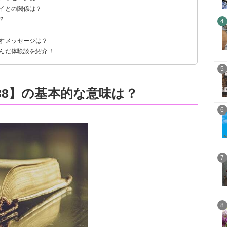
レイとの関係は？
？
う
4
示すメッセージは？
掴んだ体験談を紹介！
5
38】の基本的な意味は？
6
7
8