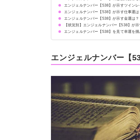
エンジェルナンバー【538】が示すツイン
恋人との関係について
結婚を考えている場合
エンジェルナンバー【538】が示す仕事運は
一旦コミュニケーションを控えた方が良いでしょ
サイレント期間の場合
エンジェルナンバー【538】が示す金運は？
【状況別】エンジェルナンバー【538】が
エンジェルナンバー【538】を見て幸運を
何度も【538】を見る場合
時計で【538】を見る場合
仕事で昇進できた
お金に対する意識が変わった
個展を成功させた
エンジェルナンバー【5