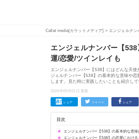
Callat media[カラットメディア]
>
エンジェルナン
エンジェルナンバー【53
運/恋愛/ツインレイも
エンジェルナンバー【538】にはどんな天
ジェルナンバー【538】の基本的な意味や
します。見た時に実践したいことも紹介して
2024年05月01日 更新
シェア
ツイート
シェア
目次
エンジェルナンバー【538】の基本的な意味
エンジェルナンバー【538】の恋愛におけ
成功へと導かれます