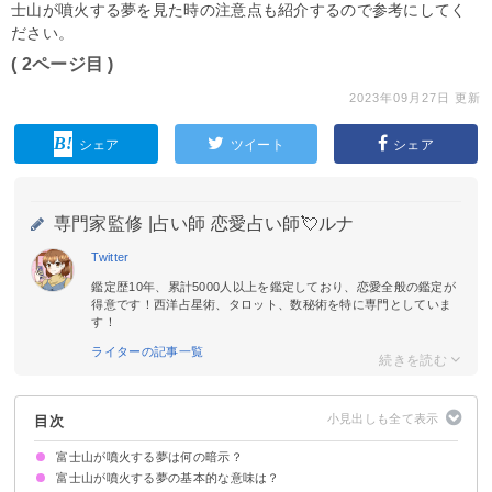
士山が噴火する夢を見た時の注意点も紹介するので参考にしてく
ださい。
( 2ページ目 )
2023年09月27日 更新
シェア
ツイート
シェア
専門家監修 |
占い師 恋愛占い師💘ルナ
Twitter
鑑定歴10年、累計5000人以上を鑑定しており、恋愛全般の鑑定が
得意です！西洋占星術、タロット、数秘術を特に専門としていま
す！
ライターの記事一覧
目次
富士山が噴火する夢は何の暗示？
富士山が噴火する夢の基本的な意味は？