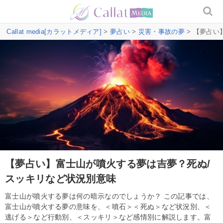
Callat media[カラットメディア]
>
夢占い
>
災害・事故の夢
> 【夢占い
【夢占い】富士山が噴火する夢は吉夢？死ぬ/
スッキリなど状況別意味
富士山が噴火する夢は何の暗示なのでしょうか？ この記事では、
富士山が噴火する夢の意味を、＜噴石＞＜死ぬ＞など状況別、＜
逃げる＞など行動別、＜スッキリ＞など感情別に解説します。富