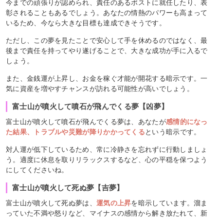
今までの頑張りが認められ、責任のあるポストに就任したり、表
彰されることもあるでしょう。あなたの情熱のパワーも高まって
いるため、今なら大きな目標も達成できそうです。
ただし、この夢を見たことで安心して手を休めるのではなく、最
後まで責任を持ってやり遂げることで、大きな成功が手に入るで
しょう。
また、金銭運が上昇し、お金を稼ぐ才能が開花する暗示です。一
気に資産を増やすチャンスが訪れる可能性が高いでしょう。
富士山が噴火して噴石が飛んでくる夢【凶夢】
富士山が噴火して噴石が飛んでくる夢は、あなたが
感情的になっ
た結果、トラブルや災難が降りかかってくる
という暗示です。
対人運が低下しているため、常に冷静さを忘れずに行動しましょ
う。適度に休息を取りリラックスするなど、心の平穏を保つよう
にしてくださいね。
富士山が噴火して死ぬ夢【吉夢】
富士山が噴火して死ぬ夢は、
運気の上昇
を暗示しています。溜ま
っていた不満や怒りなど、マイナスの感情から解き放たれて、新