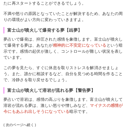
たに再スタートすることができるでしょう。
不満や怒りの原因となっていたことが解決するため、あなたの周
りの環境がよい方向に変わっていきますよ。
富士山が噴火して爆発する夢【凶夢】
夢占いで爆発は、抑圧された感情を象徴します。富士山が噴火し
て爆発する夢は、あなたが
精神的に不安定になっている
という暗
示です。感情の起伏が激しく、コントロールが難しい状況を表し
ています。
この夢を見たら、すぐに休息を取りストレスを解消させましょ
う。また、誰かに相談するなど、自分を見つめる時間を作ること
で、冷静さを取り戻せるでしょう。
富士山が噴火して溶岩が流れる夢【警告夢】
夢占いで溶岩は、感情の高ぶりを象徴します。富士山が噴火して
溶岩が流れる夢は、激しい怒りや憎しみなど、
マイナスの感情が
今にもあふれ出しそうになっている
暗示です。
( 次のページへ続く )