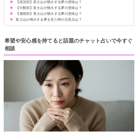
【状況別】富士山が噴火する夢の意味は？
状況が好転する暗示
初夢で見ると全体運UP
状況によって意味が決まる
【行動別】富士山が噴火する夢の意味は？
富士山が大噴火する夢【吉夢】
富士山が噴火して噴石が飛んでくる夢【凶夢】
富士山が噴火して死ぬ夢【吉夢】
富士山が噴火して爆発する夢【凶夢】
富士山が噴火して溶岩が流れる夢【警告夢】
富士山の火口から噴煙が上がる夢【吉夢】
富士山が噴火して二次災害が発生する夢【吉夢】
富士山が噴火して地割れする夢【警告夢】
富士山が噴火して地割れに落ちる夢【警告夢】
富士山が噴火して火山灰が降る夢【凶夢】
【感情別】富士山が噴火する夢の意味は？
富士山が噴火して逃げる夢【吉夢】
富士山が噴火して家族を置き去りにして逃げる夢【凶夢】
富士山が噴火して写真を撮る夢【吉夢】
富士山が噴火して火口を覗く夢【吉夢】
富士山が噴火して驚く夢【吉夢】
富士山が噴火する夢を見た時の注意点は？
富士山が噴火したのを見てスッキリする夢【吉夢】
富士山が噴火したのを見てモヤモヤする夢【凶夢】
富士山が噴火したのを見て泣いた夢【吉夢】
吉夢なら人に話さないようにする
希望や安心感を持てると話題のチャット占いで今すぐ
相談