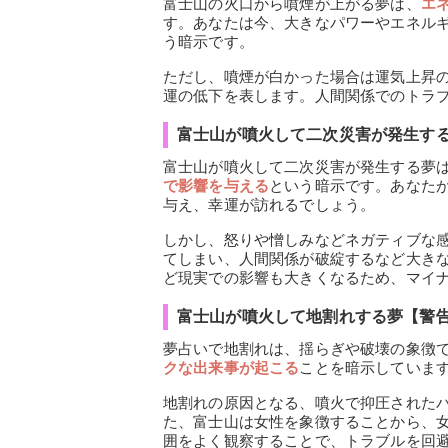
富士山の火口から噴煙が上がる夢は、
エ
す。あなたは今、大きなパワーやエネル
う暗示です。
ただし、噴煙が白かった場合は運気上昇
運の低下を表します。人間関係でのトラ
富士山が噴火して二次災害が発生す
富士山が噴火して二次災害が発生する夢
で影響を与える
という暗示です。あなた
与え、幸運が訪れるでしょう。
しかし、怒りや憎しみなどネガティブな
てしまい、人間関係が破綻するなど大き
ど現実での影響も大きくなるため、マイ
富士山が噴火して地割れする夢【警
夢占いで地割れは、揺らぎや破壊の象徴
クな出来事が起こる
ことを暗示していま
地割れの原因となる、噴火で抑圧された
た、富士山は女性を象徴することから、
囲をよく観察することで、トラブルを回