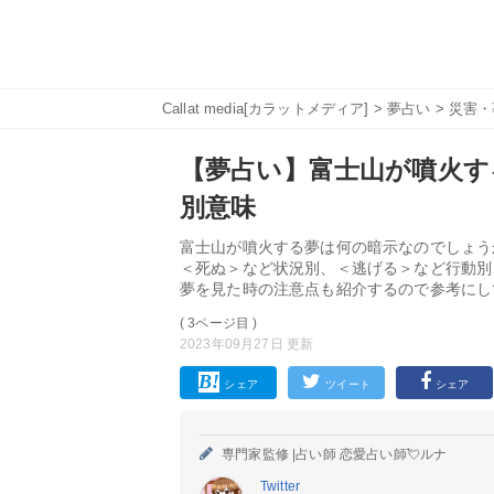
Callat media[カラットメディア]
>
夢占い
>
災害・
【夢占い】富士山が噴火す
別意味
富士山が噴火する夢は何の暗示なのでしょう
＜死ぬ＞など状況別、＜逃げる＞など行動別
夢を見た時の注意点も紹介するので参考にし
( 3ページ目 )
2023年09月27日 更新
シェア
ツイート
シェア
専門家監修 |
占い師 恋愛占い師💘ルナ
Twitter