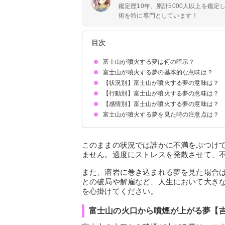
鑑定歴10年、累計5000人以上を鑑
術を特に専門としています！
目次
富士山が噴火する夢は何の暗示？
富士山が噴火する夢の基本的な意味は？
【状況別】富士山が噴火する夢の意味は？
状況が好転する暗示
初夢で見ると全体運UP
状況によって意味が決まる
【行動別】富士山が噴火する夢の意味は？
富士山が大噴火する夢【吉夢】
富士山が噴火して噴石が飛んでくる夢【凶夢】
富士山が噴火して死ぬ夢【吉夢】
富士山が噴火して爆発する夢【凶夢】
富士山が噴火して溶岩が流れる夢【警告夢】
富士山の火口から噴煙が上がる夢【吉夢】
富士山が噴火して二次災害が発生する夢【吉夢】
富士山が噴火して地割れする夢【警告夢】
富士山が噴火して地割れに落ちる夢【警告夢】
富士山が噴火して火山灰が降る夢【凶夢】
【感情別】富士山が噴火する夢の意味は？
富士山が噴火して逃げる夢【吉夢】
富士山が噴火して家族を置き去りにして逃げる夢
富士山が噴火して写真を撮る夢【吉夢】
富士山が噴火して火口を覗く夢【吉夢】
富士山が噴火して驚く夢【吉夢】
富士山が噴火する夢を見た時の注意点は？
富士山が噴火したのを見てスッキリする夢【吉夢
富士山が噴火したのを見てモヤモヤする夢【凶夢
富士山が噴火したのを見て泣いた夢【吉夢】
吉夢なら人に話さないようにする
このままの状況では誰かに不満をぶつけ
ません。適度にストレスを発散させて、
また、溶岩に巻き込まれる夢を見た場合
との破局や解雇など、人生において大き
を心掛けてください。
富士山の火口から噴煙が上がる夢【