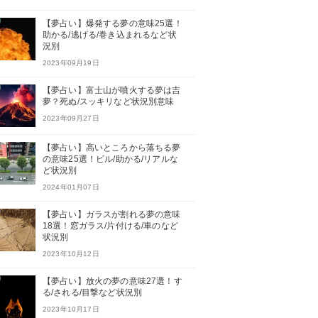
【夢占い】爆発する夢の意味25選！
助かる/逃げる/巻き込まれるなど状
況別
2023年09月19日
【夢占い】富士山が噴火する夢は吉
夢？死ぬ/スッキリなど状況別意味
2023年09月27日
【夢占い】高いところから落ちる夢
の意味25選！ビル/助かる/リアルな
ど状況別
2024年01月07日
【夢占い】ガラスが割れる夢の意味
18選！窓ガラス/片付ける/車のなど
状況別
2023年10月12日
【夢占い】放火の夢の意味27選！す
る/される/目撃など状況別
2023年10月17日