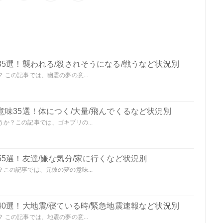
5選！襲われる/殺されそうになる/戦うなど状況別
この記事では、幽霊の夢の意...
味35選！体につく/大量/飛んでくるなど状況別
か？この記事では、ゴキブリの...
5選！友達/嫌な気分/家に行くなど状況別
この記事では、元彼の夢の意味...
0選！大地震/寝ている時/緊急地震速報など状況別
この記事では、地震の夢の意...