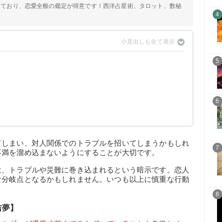
定しており、恋愛全般の鑑定が得意です！西洋占星術、タロット、数秘
4
5
6
【凶夢】
】
】
てしまい、対人関係でのトラブルを招いてしまうかもしれ
7
不満を溜め込まないようにすることが大切です。
は、トラブルや災難に巻き込まれるという暗示です。恋人
な分岐点となるかもしれません。いつも以上に慎重な行動
8
吉夢】