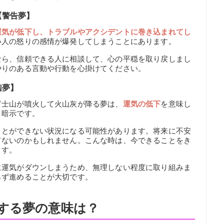
【警告夢】
運気が低下し、トラブルやアクシデントに巻き込まれてし
い人の怒りの感情が爆発してしまうことにあります。
なら、信頼できる人に相談して、心の平穏を取り戻しまし
やりのある言動や行動を心掛けてください。
凶夢】
富士山が噴火して火山灰が降る夢は、
運気の低下
を意味し
う暗示です。
ことができない状況になる可能性があります。将来に不安
てないのかもしれません。こんな時は、今できることをき
ます。
に運気がダウンしまうため、無理しない程度に取り組みま
らず進めることが大切です。
する夢の意味は？