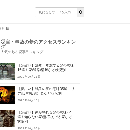
別意味
災害・事故の夢のアクセスランキン
グ
人気のある記事ランキング
【夢占い】浸水・水没する夢の意味
15選！家/道路/部屋など状況別
2023年09月21日
【夢占い】戦争の夢の意味35選！リ
アル/空襲/逃げるなど状況別
2023年10月10日
【夢占い】家が壊れる夢の意味22
選！知らない家/壁/住んでる家など
状況別
2023年10月02日