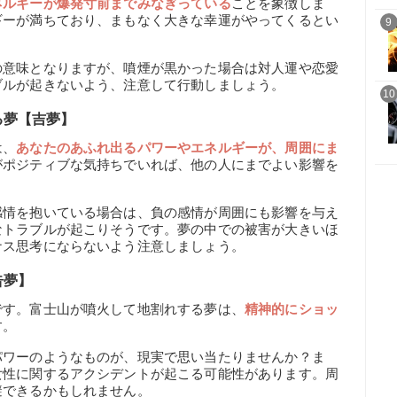
ネルギーが爆発寸前までみなぎっている
ことを象徴しま
ギーが満ちており、まもなく大きな幸運がやってくるとい
9
の意味となりますが、噴煙が黒かった場合は対人運や恋愛
ブルが起きないよう、注意して行動しましょう。
10
る夢【吉夢】
は、
あなたのあふれ出るパワーやエネルギーが、周囲にま
がポジティブな気持ちでいれば、他の人にまでよい影響を
感情を抱いている場合は、負の感情が周囲にも影響を与え
なトラブルが起こりそうです。夢の中での被害が大きいほ
ナス思考にならないよう注意しましょう。
告夢】
です。富士山が噴火して地割れする夢は、
精神的にショッ
す。
パワーのようなものが、現実で思い当たりませんか？ま
女性に関するアクシデントが起こる可能性があります。周
避できるかもしれません。