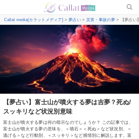
Callat media[カラットメディア]
>
夢占い
>
災害・事故の夢
> 【夢占い
【夢占い】富士山が噴火する夢は吉夢？死ぬ/
スッキリなど状況別意味
富士山が噴火する夢は何の暗示なのでしょうか？ この記事では、
富士山が噴火する夢の意味を、＜噴石＞＜死ぬ＞など状況別、＜
逃げる＞など行動別、＜スッキリ＞など感情別に解説します。富