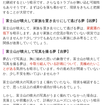
だ継続するという暗示です。さらなるトラブルが舞い込む可能性
もありそうです。まずは心を落ち着かせて、現状をきちんと把握
することが大切です。
富士山が噴火して家族を置き去りにして逃げる夢【凶夢】
富士山が噴火して、家族を置き去りにして逃げる夢は、
家庭運の
低下
を暗示します。あまり家族との交流が取れていない状況では
ありませんか？少しづつでもあなたから家族に歩み寄ることで、
関係が改善していくでしょう。
富士山が噴火して写真を撮る夢【吉夢】
夢占いで写真は、胸に秘めた思いの象徴です。富士山が噴火して
写真を撮る夢は、
今取り組んでいる計画について、見極めたいこ
とがある
気持ちを暗示しています。今の進め方が間違っていない
か、少し不安を抱いてはいませんか？
富士山の噴火の写真がうまく撮れていたなら、現状を確認するこ
とで、思った以上の成果や成功が得られるでしょう。
しかし、富士山の噴火の写真がうまく撮れていなかった場合は、
見落としや邪魔が入って、計画がスムーズにいかないという暗示