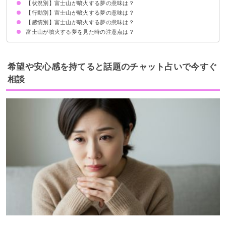
【状況別】富士山が噴火する夢の意味は？
状況が好転する暗示
初夢で見ると全体運UP
状況によって意味が決まる
【行動別】富士山が噴火する夢の意味は？
富士山が大噴火する夢【吉夢】
富士山が噴火して噴石が飛んでくる夢【凶夢】
富士山が噴火して死ぬ夢【吉夢】
富士山が噴火して爆発する夢【凶夢】
富士山が噴火して溶岩が流れる夢【警告夢】
富士山の火口から噴煙が上がる夢【吉夢】
富士山が噴火して二次災害が発生する夢【吉夢】
富士山が噴火して地割れする夢【警告夢】
富士山が噴火して地割れに落ちる夢【警告夢】
富士山が噴火して火山灰が降る夢【凶夢】
【感情別】富士山が噴火する夢の意味は？
富士山が噴火して逃げる夢【吉夢】
富士山が噴火して家族を置き去りにして逃げる夢【凶夢】
富士山が噴火して写真を撮る夢【吉夢】
富士山が噴火して火口を覗く夢【吉夢】
富士山が噴火して驚く夢【吉夢】
富士山が噴火する夢を見た時の注意点は？
富士山が噴火したのを見てスッキリする夢【吉夢】
富士山が噴火したのを見てモヤモヤする夢【凶夢】
富士山が噴火したのを見て泣いた夢【吉夢】
吉夢なら人に話さないようにする
希望や安心感を持てると話題のチャット占いで今すぐ
相談