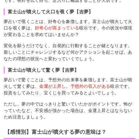
です。視野を広く持ち、念入りに確認することが大切です。
富士山が噴火して火口を覗く夢【吉夢】
夢占いで覗くことは、好奇心を象徴します。富士山が噴火して火
口を覗く夢は、
好奇心が高まっている
暗示です。今の状況や環境
が変わることを求めてはいませんか？
変化を願うだけでなく、自発的に行動することが鍵となります。
新しいことにチャレンジするなど何かアクションを起こせば、あ
なたの理想の状況へと変わっていくでしょう。
富士山が噴火して驚く夢【吉夢】
夢占いで驚くことは、予想外の出来事を象徴します。富士山が噴
火して驚く夢は、
金運が上昇し、予想外の収入がある
暗示です。
投資をしてみたり、宝くじを買ってみるとよいでしょう。
ただし、夢の中ではっきりと驚いていたかがポイントです。怖が
っていたなど、不安感が強かった場合は、金運上昇とはならない
ため注意しましょう。
【感情別】富士山が噴火する夢の意味は？