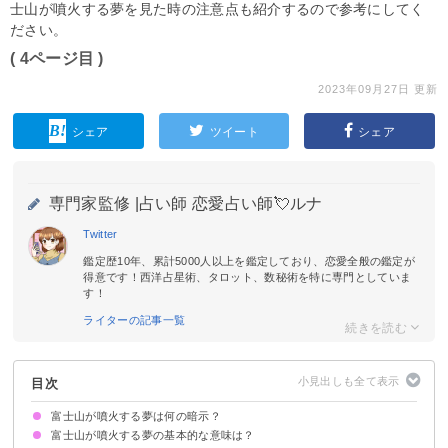
士山が噴火する夢を見た時の注意点も紹介するので参考にしてく
ださい。
( 4ページ目 )
2023年09月27日 更新
シェア
ツイート
シェア
専門家監修 |
占い師 恋愛占い師💘ルナ
Twitter
鑑定歴10年、累計5000人以上を鑑定しており、恋愛全般の鑑定が
得意です！西洋占星術、タロット、数秘術を特に専門としていま
す！
ライターの記事一覧
目次
富士山が噴火する夢は何の暗示？
富士山が噴火する夢の基本的な意味は？