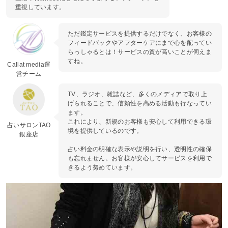
重視しています。
ただ鑑定サービスを提供するだけでなく、お客様の
フィードバックやアフターケアにまで心を配ってい
らっしゃるとは！サービスの質が高いことが伺えま
すね。
Callat media運
営チーム
TV、ラジオ、雑誌など、多くのメディアで取り上
げられることで、信頼性を高める活動も行なってい
ます。
これにより、新規のお客様も安心して利用できる環
占いサロンTAO
境を提供しているのです。
銀座店
占い料金の明確な表示や説明を行い、透明性の確保
も忘れません。お客様が安心してサービスを利用で
きるよう努めています。