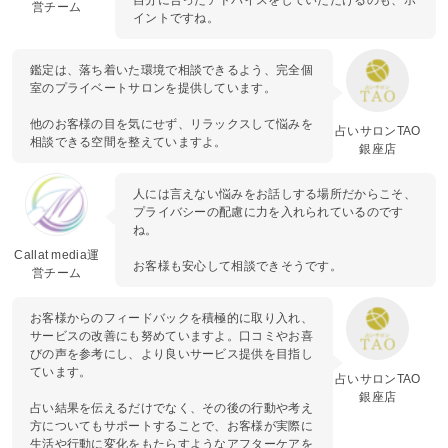
自分に合ったアドバイスをしていただけるのも、ポ
営チーム
イントですね。
鑑定は、落ち着いた環境で相談できるよう、完全個
室のプライベートサロンを提供しています。
他のお客様の目を気にせず、リラックスして悩みを
占いサロンTAO
相談できる空間を整えていますよ。
銀座店
人には言えない悩みをお話しする場所だからこそ、
プライバシーの配慮に力を入れられているのです
ね。
Callat media運
お客様も安心して相談できそうです。
営チーム
お客様からのフィードバックを積極的に取り入れ、
サービスの改善にも努めていますよ。口コミやお喜
びの声を参考にし、より良いサービス提供を目指し
ています。
占いサロンTAO
銀座店
占い結果を伝えるだけでなく、その後の行動や考え
方についてもサポートすることで、お客様が実際に
生活や行動に変化をもたらすようなアフターケアを