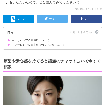
ージもいただいたので、ぜひ読んでみてくださいね！
2024年08月01日 更新
シェア
ツイート
シェア
目次
占いサロンTAO銀座店について
占いサロンTAO銀座店に独占インタビュー！
占い館としての理念やビジョンを教えてください
理念やビジョンのために占い館として取り組んでいることはありますか？
お客様はどのような方が多いですか？
「これだけは他社のサービスに負けない」といった強みや魅力を教えてくだ
占い館に在籍している先生について教えてください！
人気の理由を教えてください！
さい。
希望や安心感を持てると話題のチャット占いで今すぐ
相談