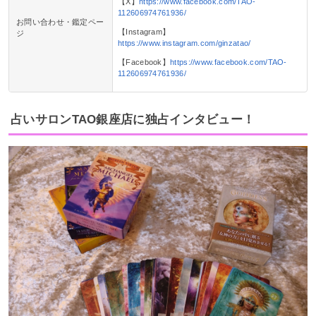
【X】
https://www.facebook.com/TAO-
112606974761936/
お問い合わせ・鑑定ペー
【Instagram】
ジ
https://www.instagram.com/ginzatao/
【Facebook】
https://www.facebook.com/TAO-
112606974761936/
占いサロンTAO銀座店に独占インタビュー！