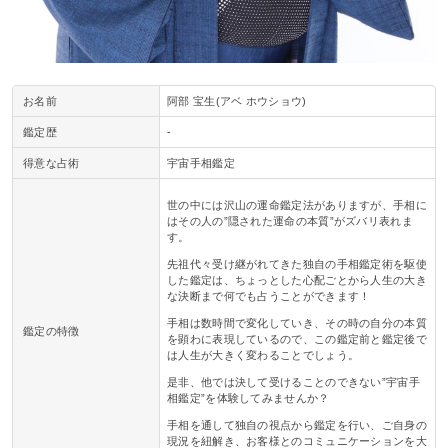
お名前
阿部 宝生(アベ ホウショウ)
鑑定歴
-
得意な占術
宇宙手相鑑定
世の中には沢山の運命鑑定法がありますが、手相に
はその人の”隠された運命の本質”がズバリ表れま
す。
先祖代々受け継がれてきた独自の手相鑑定術を駆使
した鑑定は、ちょっとした心配ごとから人生の大き
な決断まで何でも占うことができます！
手相は数時間で変化していき、その時の自分の本質
鑑定の特徴
を顕わに表現しているので、この鑑定前と鑑定後で
は人生が大きく変わることでしょう。
是非、他では決して受けることのできない”宇宙手
相鑑定”を体験してみませんか？
手相を通して独自の視点から鑑定を行い、ご自身の
現況を紐解き、お客様とのコミュニケーションを大