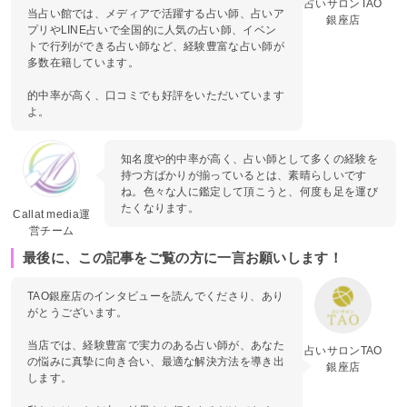
占いサロンTAO
当占い館では、メディアで活躍する占い師、占いア
銀座店
プリやLINE占いで全国的に人気の占い師、イベン
トで行列ができる占い師など、経験豊富な占い師が
多数在籍しています。
的中率が高く、口コミでも好評をいただいています
よ。
知名度や的中率が高く、占い師として多くの経験を
持つ方ばかりが揃っているとは、素晴らしいです
ね。色々な人に鑑定して頂こうと、何度も足を運び
たくなります。
Callat media運
営チーム
最後に、この記事をご覧の方に一言お願いします！
TAO銀座店のインタビューを読んでくださり、あり
がとうございます。
当店では、経験豊富で実力のある占い師が、あなた
占いサロンTAO
の悩みに真摯に向き合い、最適な解決方法を導き出
銀座店
します。