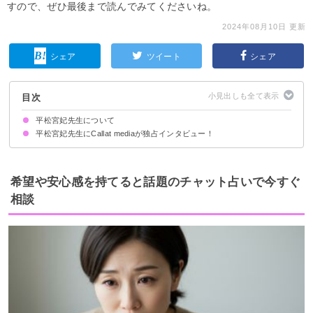
すので、ぜひ最後まで読んでみてくださいね。
2024年08月10日 更新
シェア
ツイート
シェア
目次
平松宮妃先生について
平松宮妃先生にCallat mediaが独占インタビュー！
占い師として活動を始めたきっかけを教えてください。
お客様はどのような方が多いですか？
使用する占術や鑑定の流れ・特徴を教えてください！
鑑定に際して気をつけていることや、心がけていることは何ですか？
先生が得意な相談内容は何ですか？
お客様に言われて嬉しかった言葉・心に残るエピソードについて教えてくだ
さい！
希望や安心感を持てると話題のチャット占いで今すぐ
相談