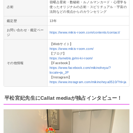
宿曜占星術・数秘術・ルノルマンカード・心理学を
占術
使ったオリジナルの占術・スピリチュアル・宇宙の
法則などの視点からのカウンセリング
鑑定歴
13年
お問い合わせ・鑑定ペー
https://www.mikis-room.com/contents/contact/
ジ
【Webサイト】
https://www.mikis-room.com/
【ブログ】
https://ameblo.jp/mi-ki-room/
その他情報
【Facebook】
https://www.facebook.com/mikinoheya/?
locale=ja_JP
【Instagram】
https://www.instagram.com/mikinoheya0510/?hl=ja
平松宮妃先生にCallat mediaが独占インタビュー！