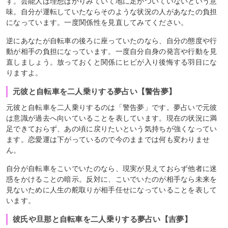
す。芸能人は理想ばかりみていて地に足がついていないという意
味。自分が運転していたならそのような状況の人があなたの負担
になっています。一度関係性を見直してみてください。
逆にあなたが自転車の後ろに座っていたのなら、自分の態度や行
動が相手の負担になっています。一度自分自身の発言や行動を見
直しましょう。放っておくと関係にヒビが入り後悔する羽目にな
りますよ。
元彼と自転車を二人乗りする夢占い【警告夢】
元彼と自転車を二人乗りするのは「警告夢」です。夢占いで元彼
は意識が過去へ向いていることを表しています。現在の状況に満
足できておらず、あの頃に戻りたいという気持ちが強くなってい
ます。恋愛運は下がっているので今のままでは何も変わりませ
ん。
自分が自転車をこいでいたのなら、現実が見えておらず他者に迷
惑をかけることの暗示。反対に、こいでいたのが相手なら未来を
見ないために人生の舵取りが相手任せになっていることを表して
います。
彼氏や旦那と自転車を二人乗りする夢占い【吉夢】