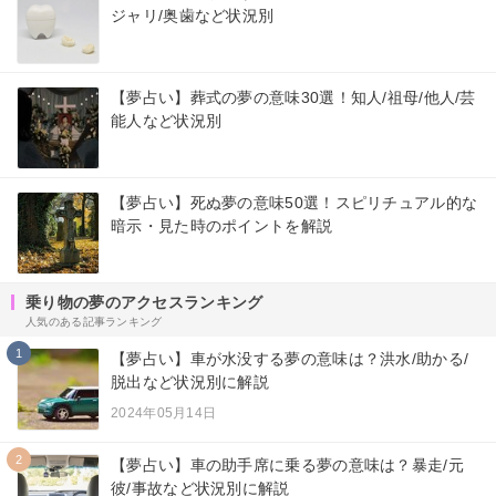
ジャリ/奥歯など状況別
【夢占い】葬式の夢の意味30選！知人/祖母/他人/芸
能人など状況別
【夢占い】死ぬ夢の意味50選！スピリチュアル的な
暗示・見た時のポイントを解説
乗り物の夢のアクセスランキング
人気のある記事ランキング
1
【夢占い】車が水没する夢の意味は？洪水/助かる/
脱出など状況別に解説
2024年05月14日
2
【夢占い】車の助手席に乗る夢の意味は？暴走/元
彼/事故など状況別に解説