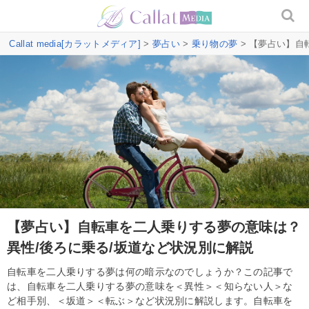
Callat media[カラットメディア]
>
夢占い
>
乗り物の夢
> 【夢占い】自
【夢占い】自転車を二人乗りする夢の意味は？
異性/後ろに乗る/坂道など状況別に解説
自転車を二人乗りする夢は何の暗示なのでしょうか？この記事で
は、自転車を二人乗りする夢の意味を＜異性＞＜知らない人＞な
ど相手別、＜坂道＞＜転ぶ＞など状況別に解説します。自転車を