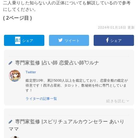
二人乗りした知らない人の正体についても解説しているので参考
にしてください。
( 2ページ目 )
2024年01月18日 更新
シェア
ツイート
シェア
専門家監修 |
占い師 恋愛占い師💘ルナ
Twitter
鑑定歴10年、累計5000人以上を鑑定しており、恋愛全般の鑑定が
得意です！西洋占星術、タロット、数秘術を特に専門としていま
す！
ライターの記事一覧
専門家監修 |
スピリチュアルカウンセラー あいり
ママ