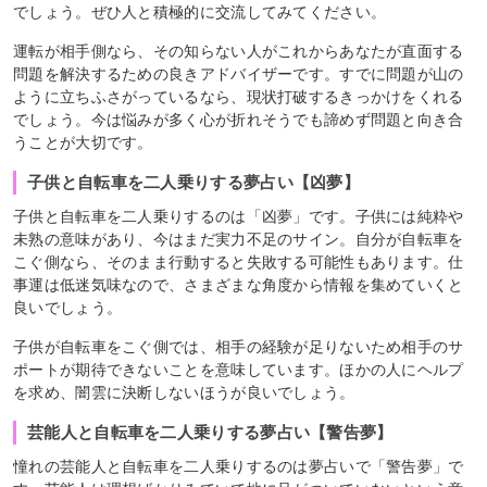
でしょう。ぜひ人と積極的に交流してみてください。
運転が相手側なら、その知らない人がこれからあなたが直面する
問題を解決するための良きアドバイザーです。すでに問題が山の
ように立ちふさがっているなら、現状打破するきっかけをくれる
でしょう。今は悩みが多く心が折れそうでも諦めず問題と向き合
うことが大切です。
子供と自転車を二人乗りする夢占い【凶夢】
子供と自転車を二人乗りするのは「凶夢」です。子供には純粋や
未熟の意味があり、今はまだ実力不足のサイン。自分が自転車を
こぐ側なら、そのまま行動すると失敗する可能性もあります。仕
事運は低迷気味なので、さまざまな角度から情報を集めていくと
良いでしょう。
子供が自転車をこぐ側では、相手の経験が足りないため相手のサ
ポートが期待できないことを意味しています。ほかの人にヘルプ
を求め、闇雲に決断しないほうが良いでしょう。
芸能人と自転車を二人乗りする夢占い【警告夢】
憧れの芸能人と自転車を二人乗りするのは夢占いで「警告夢」で