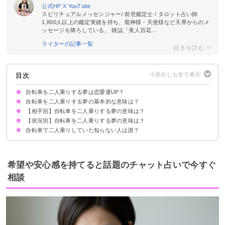
公式HP
X
YouTube
スピリチュアルメッセンジャー/ 前世鑑定士 / タロット占い師
1,800人以上の鑑定実績を持ち、龍神様・天使様など天界からのメ
ッセージを降ろしている。 雑誌「美人百花...
ライターの記事一覧
目次
自転車を二人乗りする夢は恋愛運UP？
自転車を二人乗りする夢の基本的な意味は？
【相手別】自転車を二人乗りする夢の意味は？
夢占いで自分が運転しているなら【相手の面倒を見ないといけない】
夢占いで自分が後ろに乗っているなら【相手は応援者】
相手/状況で意味が決まる
【状況別】自転車を二人乗りする夢の意味は？
異性と自転車を二人乗りする夢占い【吉夢】
知らない人と自転車を二人乗りする夢占い【吉夢】
子供と自転車を二人乗りする夢占い【凶夢】
芸能人と自転車を二人乗りする夢占い【警告夢】
元彼と自転車を二人乗りする夢占い【警告夢】
彼氏や旦那と自転車を二人乗りする夢占い【吉夢】
好きな人と自転車を二人乗りする夢占い【吉夢】
自転車で二人乗りしていた知らない人は誰？
坂道を自転車で二人乗りする夢占い【警告夢】
自転車で二人乗りをして転ぶ夢占い【凶夢】
自転車で二人乗りをして自転車が故障する夢占い【警告夢】
自転車に二人乗りをして落ちる夢占い【凶夢】
自転車に二人乗りをして注意される夢占い【警告夢】
自転車に二人乗りをして抱きつく夢占い【凶夢】
自転車に二人乗りをして事故にあう夢占い【警告夢】
自転車の二人乗りを拒否される夢占い【警告夢】
自転車の二人乗りができなかった夢占い【凶夢】
希望や安心感を持てると話題のチャット占いで今すぐ
相談