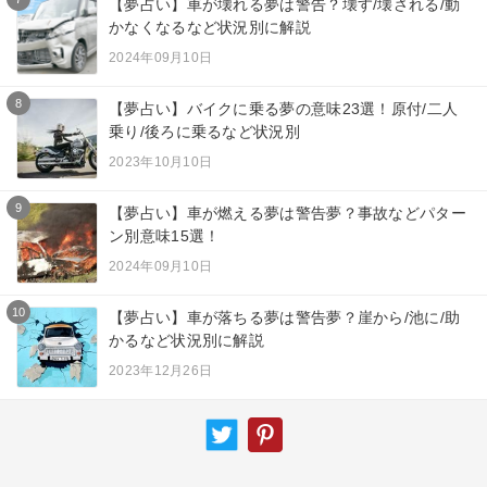
【夢占い】車が壊れる夢は警告？壊す/壊される/動
かなくなるなど状況別に解説
2024年09月10日
8
【夢占い】バイクに乗る夢の意味23選！原付/二人
乗り/後ろに乗るなど状況別
2023年10月10日
9
【夢占い】車が燃える夢は警告夢？事故などパター
ン別意味15選！
2024年09月10日
10
【夢占い】車が落ちる夢は警告夢？崖から/池に/助
かるなど状況別に解説
2023年12月26日