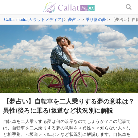
Callat media[カラットメディア]
>
夢占い
>
乗り物の夢
> 【夢占い】自
【夢占い】自転車を二人乗りする夢の意味は？
異性/後ろに乗る/坂道など状況別に解説
自転車を二人乗りする夢は何の暗示なのでしょうか？この記事で
は、自転車を二人乗りする夢の意味を＜異性＞＜知らない人＞な
ど相手別、＜坂道＞＜転ぶ＞など状況別に解説します。自転車を