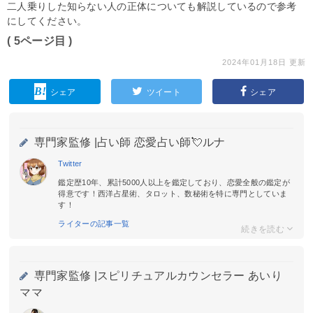
二人乗りした知らない人の正体についても解説しているので参考
にしてください。
( 5ページ目 )
2024年01月18日 更新
シェア
ツイート
シェア
専門家監修 |
占い師 恋愛占い師💘ルナ
Twitter
鑑定歴10年、累計5000人以上を鑑定しており、恋愛全般の鑑定が
得意です！西洋占星術、タロット、数秘術を特に専門としていま
す！
ライターの記事一覧
専門家監修 |
スピリチュアルカウンセラー あいり
ママ