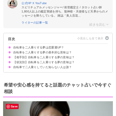
公式HP
X
YouTube
スピリチュアルメッセンジャー/ 前世鑑定士 / タロット占い師
1,800人以上の鑑定実績を持ち、龍神様・天使様など天界からのメ
ッセージを降ろしている。 雑誌「美人百花...
ライターの記事一覧
目次
自転車を二人乗りする夢は恋愛運UP？
自転車を二人乗りする夢の基本的な意味は？
【相手別】自転車を二人乗りする夢の意味は？
夢占いで自分が運転しているなら【相手の面倒を見ないといけない】
夢占いで自分が後ろに乗っているなら【相手は応援者】
相手/状況で意味が決まる
【状況別】自転車を二人乗りする夢の意味は？
異性と自転車を二人乗りする夢占い【吉夢】
知らない人と自転車を二人乗りする夢占い【吉夢】
子供と自転車を二人乗りする夢占い【凶夢】
芸能人と自転車を二人乗りする夢占い【警告夢】
元彼と自転車を二人乗りする夢占い【警告夢】
彼氏や旦那と自転車を二人乗りする夢占い【吉夢】
好きな人と自転車を二人乗りする夢占い【吉夢】
自転車で二人乗りしていた知らない人は誰？
坂道を自転車で二人乗りする夢占い【警告夢】
自転車で二人乗りをして転ぶ夢占い【凶夢】
自転車で二人乗りをして自転車が故障する夢占い【警告夢】
自転車に二人乗りをして落ちる夢占い【凶夢】
自転車に二人乗りをして注意される夢占い【警告夢】
自転車に二人乗りをして抱きつく夢占い【凶夢】
自転車に二人乗りをして事故にあう夢占い【警告夢】
自転車の二人乗りを拒否される夢占い【警告夢】
自転車の二人乗りができなかった夢占い【凶夢】
希望や安心感を持てると話題のチャット占いで今すぐ
相談
Save