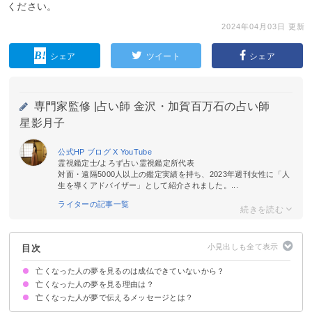
ください。
2024年04月03日 更新
シェア
ツイート
シェア
専門家監修 |
占い師 金沢・加賀百万石の占い師
星影月子
公式HP
ブログ
X
YouTube
霊視鑑定士/よろず占い霊視鑑定所代表
対面・遠隔5000人以上の鑑定実績を持ち、2023年週刊女性に「人
生を導くアドバイザー」として紹介されました。...
ライターの記事一覧
目次
亡くなった人の夢を見るのは成仏できていないから？
亡くなった人の夢を見る理由は？
亡くなった人が夢で伝えるメッセージとは？
①相手が成仏できたから
②脳を整理して死を受け入れるため
③亡くなった人がメッセージを伝えるため
亡くなってすぐの場合は「別れの挨拶」
亡くなってしばらく経っている場合は「警告」