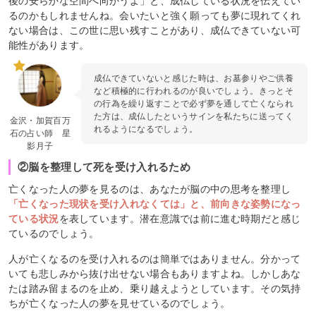
後の安らかな空間へ向かうよ」と、成仏している状況を伝えてい
るのかもしれませんね。会いたいと強く願っても夢に現れてくれ
ない場合は、この世に思い残すことがあり、成仏できていない可
能性があります。
成仏できていないと感じた時は、お墓参りやご供養
など積極的に行われるのが良いでしょう。きっとそ
の行為を繰り返すことで必ず夢を通して亡くなられ
た方は、成仏したというサインを私たちに送ってく
金沢・加賀百万
れるようになるでしょう。
石の占い師 星
影月子
②脳を整理して死を受け入れるため
亡くなった人の夢を見るのは、あなたが脳の中の思考を整理し
「亡くなった現状を受け入れなくては」と、前向きな姿勢になっ
ている状況
を表しています。潜在意識では前に進む時期だと感じ
ているのでしょう。
人が亡くなるのを受け入れるのは簡単ではありません。分かって
いても悲しみから抜け出せない場合もありますよね。しかしあな
たは踏み留まるのを止め、乗り越えようとしています。その気持
ちが亡くなった人の夢を見せているのでしょう。