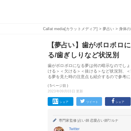
Callat media[カラットメディア]
>
夢占い
>
身体の
【夢占い】歯がボロボロに
る/歯ぎしりなど状況別
歯がボロボロになる夢は何の暗示なのでしょ
ける＞＜欠ける＞＜抜ける＞など状況別、＜
る夢を見た時の注意点も紹介するので参考に
( 5ページ目 )
2023年09月03日 更新
シェア
ツイート
シェア
専門家監修 |
占い師 恋愛占い師💘ルナ
Twitter