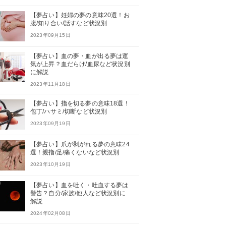
【夢占い】妊婦の夢の意味20選！お
腹/知り合い/話すなど状況別
2023年09月15日
【夢占い】血の夢・血が出る夢は運
気が上昇？血だらけ/血尿など状況別
に解説
2023年11月18日
【夢占い】指を切る夢の意味18選！
包丁/ハサミ/切断など状況別
2023年09月19日
【夢占い】爪が剥がれる夢の意味24
選！親指/足/痛くないなど状況別
2023年10月19日
【夢占い】血を吐く・吐血する夢は
警告？自分/家族/他人など状況別に
解説
2024年02月08日