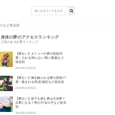
しりなど状況別
身体の夢のアクセスランキング
人気のある記事ランキング
【夢占い】タトゥーの夢の意味25
選！入れる/知らない間に/家族など
状況別
2023年11月02日
【夢占い】胸を触られる夢の意味17
選！揉まれる/乳首/彼氏など状況別
2023年10月30日
【夢占い】双子を産む夢は大吉夢？
正夢になる？男の子/女の子など状況
別
2023年10月05日