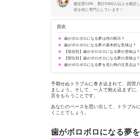
鑑定歴10年、累計5000人以上を鑑
術を特に専門としています！
目次
歯がボロボロになる夢は何の暗示？
歯がボロボロになる夢の基本的な意味は？
【状況別】歯がボロボロになる夢の意味は
ストレスや疲労が溜まっている状況を暗示
よく見る場合はストレス・疲労が大きい暗示
状況によって意味が決まる
【部位別】歯がボロボロになる夢の意味は
歯が欠けてボロボロになる夢【凶夢】
歯がボロボロになって抜ける夢【凶夢】
歯ぎしりで歯がボロボロになる夢【凶夢】
歯が砕けてボロボロになる夢【警告夢】
歯がボロボロになって痛い夢【凶夢】
歯がボロボロになるけど痛くない夢【警告夢】
ボロボロの歯が口いっぱいにある夢【凶夢】
歯がボロボロになる夢を見た時の注意点は
前歯がボロボロになる夢【凶夢】
奥歯がボロボロになる夢【凶夢】
上の歯がボロボロになる夢【警告夢】
下の歯がボロボロになる夢【警告夢】
犬歯がボロボロになる夢【警告夢】
乳歯がボロボロになる夢【凶夢】
銀歯がボロボロになる夢【凶夢】
虫歯がボロボロになる夢【凶夢】
親知らずがボロボロになる夢【凶夢】
十分な休息を取る
警告夢や凶夢の内容を人に話す
予期せぬトラブルに巻き込まれて、四苦
ましょう。そして、一人で抱え込まずに
言をもらうことです。
あなたのペースを思い出して、トラブル
くことでしょう。
歯がボロボロになる夢を