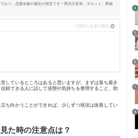
定しており、恋愛全般の鑑定が得意です！西洋占星術、タロット、数秘
4
5
？
？
6
？
八苦しているところはあると思いますが、まずは落ち着き
7
、信頼できる人に話して状態や気持ちを整理すること、助
に立ち向かうことができれば、少しずつ状況は改善してい
8
見た時の注意点は？