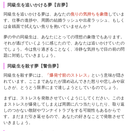
同級生を追いかける夢【吉夢】
同級生を追いかける夢は、あなたの
焦りの気持ちを象徴
していま
す。仕事の進捗や、周囲の結婚ラッシュや出産ラッシュ、もしく
は金銭面で拭えない焦りを抱いていませんか？
夢の中の同級生は、あなたにとっての理想の象徴でもあります。
それが逃げていくように感じたので、あなたは追いかけていたの
でしょう。今は焦り過ぎることなく、冷静な気持ちで目の前の問
題に対処していきましょう。
同級生を殺す夢【警告夢】
同級生を殺す夢には、
「爆発寸前のストレス」
という意味が隠さ
れています。ここまであなたが溜め込んできた怒りや悲しみや寂
しさが、とうとう限界にまで達しようとしているのでしょう。
まずは、ストレスを発散させていくようにしてください。このま
まストレスが爆発してしまえば周囲に八つ当たりしたり、取り返
しのつかない散財やワンナイトラブをする可能性もあるからで
す。まだまだ引き返せるので、あなたの好きなことで発散させて
いきましょう。