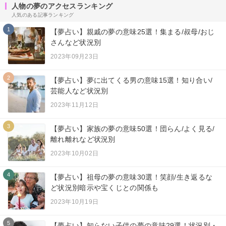
人物の夢のアクセスランキング
人気のある記事ランキング
1
【夢占い】親戚の夢の意味25選！集まる/叔母/おじ
さんなど状況別
2023年09月23日
2
【夢占い】夢に出てくる男の意味15選！知り合い/
芸能人など状況別
2023年11月12日
3
【夢占い】家族の夢の意味50選！団らん/よく見る/
離れ離れなど状況別
2023年10月02日
4
【夢占い】祖母の夢の意味30選！笑顔/生き返るな
ど状況別暗示や宝くじとの関係も
2023年10月19日
5
【夢占い】知らない子供の夢の意味29選！状況別・