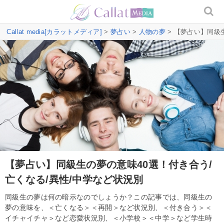
Callat media[カラットメディア]
>
夢占い
>
人物の夢
> 【夢占い】同級
【夢占い】同級生の夢の意味40選！付き合う/
亡くなる/異性/中学など状況別
同級生の夢は何の暗示なのでしょうか？この記事では、同級生の
夢の意味を、＜亡くなる＞＜再開＞など状況別、＜付き合う＞＜
イチャイチャ＞など恋愛状況別、＜小学校＞＜中学＞など学生時