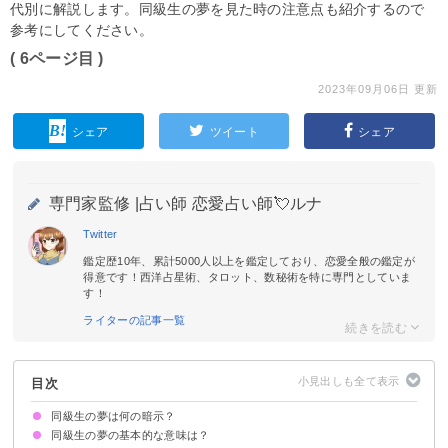
代別に解説します。同級生の夢を見た時の注意点も紹介するので
参考にしてください。
( 6ページ目 )
2023年09月06日 更新
シェア
ツイート
シェア
専門家監修 |
占い師 恋愛占い師💘ルナ
Twitter
鑑定歴10年、累計5000人以上を鑑定しており、恋愛全般の鑑定が
得意です！西洋占星術、タロット、数秘術を特に専門としていま
す！
ライターの記事一覧
目次
同級生の夢は何の暗示？
同級生の夢の基本的な意味は？