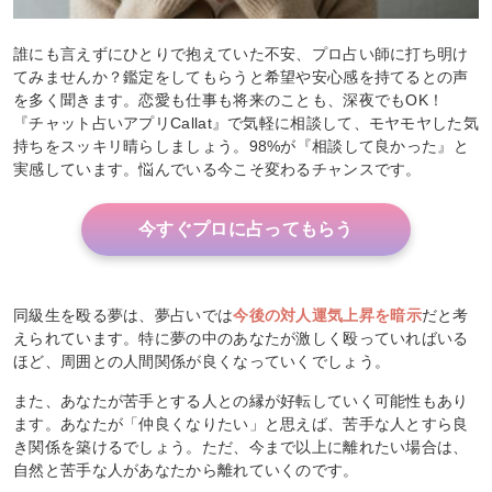
誰にも言えずにひとりで抱えていた不安、プロ占い師に打ち明け
てみませんか？鑑定をしてもらうと希望や安心感を持てるとの声
を多く聞きます。恋愛も仕事も将来のことも、深夜でもOK！
『チャット占いアプリCallat』で気軽に相談して、モヤモヤした気
持ちをスッキリ晴らしましょう。98%が『相談して良かった』と
実感しています。悩んでいる今こそ変わるチャンスです。
今すぐプロに占ってもらう
同級生を殴る夢は、夢占いでは
今後の対人運気上昇を暗示
だと考
えられています。特に夢の中のあなたが激しく殴っていればいる
ほど、周囲との人間関係が良くなっていくでしょう。
また、あなたが苦手とする人との縁が好転していく可能性もあり
ます。あなたが「仲良くなりたい」と思えば、苦手な人とすら良
き関係を築けるでしょう。ただ、今まで以上に離れたい場合は、
自然と苦手な人があなたから離れていくのです。