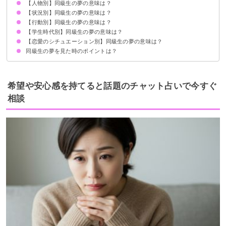
【人物別】同級生の夢の意味は？
現在の人間関係の暗示
よく見る場合は再会の前触れ
状況によって意味が決まる
【状況別】同級生の夢の意味は？
異性の同級生の夢【吉夢】
同性の同級生の夢【吉夢】
昔好きだった同級生の夢【吉夢】
親しくない同級生の夢【警告夢】
【行動別】同級生の夢の意味は？
同級生が亡くなる夢【吉夢】
同級生と再会する夢【警告夢】
同級生が家に来る夢【吉夢・警告夢】
同級生が殺される夢【警告夢】
同級生がたくさん出てくる夢【吉夢】
同級生に追いかけられる夢【警告夢】
同級生にいじめられる夢【警告夢】
同級生が泣く夢【警告夢】
同級生が妊娠する夢【吉夢】
同級生に嫌われる夢【警告夢】
同級生に励まされる夢【警告夢】
【学生時代別】同級生の夢の意味は？
同級生と話す夢【吉夢】
同級生と遊ぶ夢【吉夢】
同級生と食事する夢【吉夢】
同級生を励ます夢【吉夢】
同級生をいじめる夢【警告夢】
同級生を叱る夢【警告夢】
同級生を助ける夢【吉夢】
同級生を車で送る夢【吉夢】
同級生を殴る夢【吉夢】
同級生を追いかける夢【吉夢】
同級生を殺す夢【警告夢】
同級生に奢る夢【吉夢】
【恋愛のシチュエーション別】同級生の夢の意味は？
小学校の同級生の夢【吉夢】
中学校の同級生の夢【警告夢】
高校の同級生の夢【吉夢】
大学の同級生の夢【吉夢】
同級生の夢を見た時のポイントは？
異性の同級生と付き合う夢【吉夢】
異性の同級生に告白する夢【警告夢】
異性の同級生に告白される夢【吉夢】
異性の同級生とイチャイチャする夢【吉夢】
異性の同級生に好かれる夢【吉夢】
異性の同級生とキスする夢【吉夢】
異性の同級生とエッチする夢【吉夢】
異性の同級生と結婚する夢【警告夢】
異性の同級生と抱き合う夢【警告夢】
人間関係の不満や悩みを信頼できる人に相談する
思い切って環境を変えてみるのもアリ
希望や安心感を持てると話題のチャット占いで今すぐ
相談