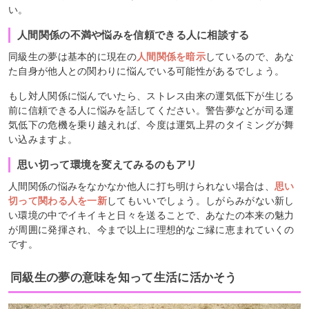
い。
人間関係の不満や悩みを信頼できる人に相談する
同級生の夢は基本的に現在の
人間関係を暗示
しているので、あな
た自身が他人との関わりに悩んでいる可能性があるでしょう。
もし対人関係に悩んでいたら、ストレス由来の運気低下が生じる
前に信頼できる人に悩みを話してください。警告夢などが司る運
気低下の危機を乗り越えれば、今度は運気上昇のタイミングが舞
い込みますよ。
思い切って環境を変えてみるのもアリ
人間関係の悩みをなかなか他人に打ち明けられない場合は、
思い
切って関わる人を一新
してもいいでしょう。しがらみがない新し
い環境の中でイキイキと日々を送ることで、あなたの本来の魅力
が周囲に発揮され、今まで以上に理想的なご縁に恵まれていくの
です。
同級生の夢の意味を知って生活に活かそう