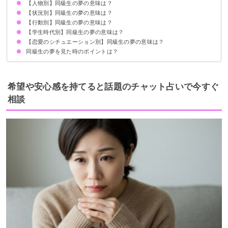
【人物別】同級生の夢の意味は？
現在の人間関係の暗示
よく見る場合は再会の前触れ
状況によって意味が決まる
【状況別】同級生の夢の意味は？
異性の同級生の夢【吉夢】
同性の同級生の夢【吉夢】
昔好きだった同級生の夢【吉夢】
親しくない同級生の夢【警告夢】
【行動別】同級生の夢の意味は？
同級生が亡くなる夢【吉夢】
同級生と再会する夢【警告夢】
同級生が家に来る夢【吉夢・警告夢】
同級生が殺される夢【警告夢】
同級生がたくさん出てくる夢【吉夢】
同級生に追いかけられる夢【警告夢】
同級生にいじめられる夢【警告夢】
同級生が泣く夢【警告夢】
同級生が妊娠する夢【吉夢】
同級生に嫌われる夢【警告夢】
同級生に励まされる夢【警告夢】
【学生時代別】同級生の夢の意味は？
同級生と話す夢【吉夢】
同級生と遊ぶ夢【吉夢】
同級生と食事する夢【吉夢】
同級生を励ます夢【吉夢】
同級生をいじめる夢【警告夢】
同級生を叱る夢【警告夢】
同級生を助ける夢【吉夢】
同級生を車で送る夢【吉夢】
同級生を殴る夢【吉夢】
同級生を追いかける夢【吉夢】
同級生を殺す夢【警告夢】
同級生に奢る夢【吉夢】
【恋愛のシチュエーション別】同級生の夢の意味は？
小学校の同級生の夢【吉夢】
中学校の同級生の夢【警告夢】
高校の同級生の夢【吉夢】
大学の同級生の夢【吉夢】
同級生の夢を見た時のポイントは？
異性の同級生と付き合う夢【吉夢】
異性の同級生に告白する夢【警告夢】
異性の同級生に告白される夢【吉夢】
異性の同級生とイチャイチャする夢【吉夢】
異性の同級生に好かれる夢【吉夢】
異性の同級生とキスする夢【吉夢】
異性の同級生とエッチする夢【吉夢】
異性の同級生と結婚する夢【警告夢】
異性の同級生と抱き合う夢【警告夢】
人間関係の不満や悩みを信頼できる人に相談する
思い切って環境を変えてみるのもアリ
希望や安心感を持てると話題のチャット占いで今すぐ
相談