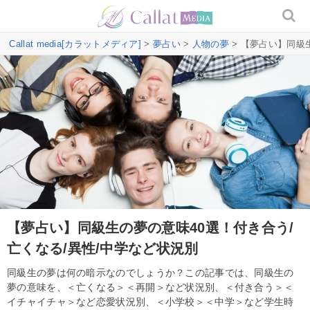
Callat media[カラットメディア]
>
夢占い
>
人物の夢
> 【夢占い】同級
【夢占い】同級生の夢の意味40選！付き合う/
亡くなる/異性/中学など状況別
同級生の夢は何の暗示なのでしょうか？この記事では、同級生の
夢の意味を、＜亡くなる＞＜再開＞など状況別、＜付き合う＞＜
イチャイチャ＞など恋愛状況別、＜小学校＞＜中学＞など学生時