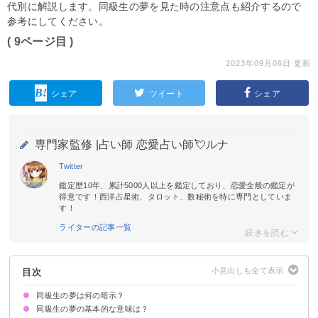
代別に解説します。同級生の夢を見た時の注意点も紹介するので
参考にしてください。
( 9ページ目 )
2023年09月06日 更新
シェア
ツイート
シェア
専門家監修 |
占い師 恋愛占い師💘ルナ
Twitter
鑑定歴10年、累計5000人以上を鑑定しており、恋愛全般の鑑定が
得意です！西洋占星術、タロット、数秘術を特に専門としていま
す！
ライターの記事一覧
目次
同級生の夢は何の暗示？
同級生の夢の基本的な意味は？