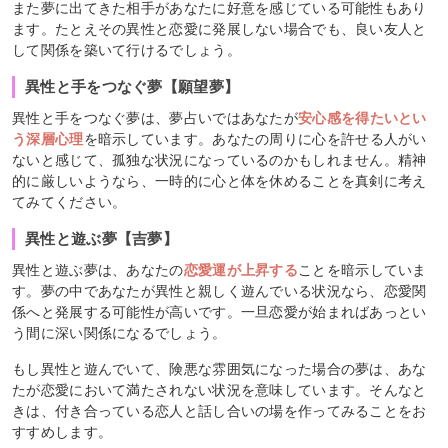
また夢に出てきた相手があなたに好意を感じている可能性もあり
ます。たとえその異性と恋愛に発展しない場合でも、良い友人と
して関係を築いて行けるでしょう。
異性と手をつなぐ夢【願望夢】
異性と手をつなぐ夢は、夢占いではあなたが
安心感を得たいとい
う深層心理
を暗示しています。あなたの周りに心を許せる人がい
ないと感じて、孤独な状況になっているのかもしれません。精神
的に厳しいようなら、一時的に心と体を休めることを真剣に考え
てみてください。
異性と遊ぶ夢【吉夢】
異性と遊ぶ夢は、あなたの
恋愛運が上昇する
ことを暗示していま
す。夢の中であなたが異性と親しく遊んでいる状況なら、恋愛関
係へと発展する可能性が高いです。一旦恋愛が始まればあっとい
う間に深い関係になるでしょう。
もし異性と遊んでいて、険悪な雰囲気になった場合の夢は、あな
たが恋愛において満たされない状況を意味しています。そんなと
きは、付き合っている恋人と話し合いの場を作ってみることをお
すすめします。