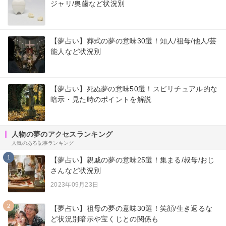
ジャリ/奥歯など状況別
【夢占い】葬式の夢の意味30選！知人/祖母/他人/芸
能人など状況別
【夢占い】死ぬ夢の意味50選！スピリチュアル的な
暗示・見た時のポイントを解説
人物の夢のアクセスランキング
人気のある記事ランキング
1
【夢占い】親戚の夢の意味25選！集まる/叔母/おじ
さんなど状況別
2023年09月23日
2
【夢占い】祖母の夢の意味30選！笑顔/生き返るな
ど状況別暗示や宝くじとの関係も