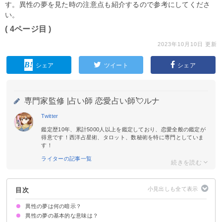
す。異性の夢を見た時の注意点も紹介するので参考にしてくださ
い。
( 4ページ目 )
2023年10月10日 更新
シェア
ツイート
シェア
専門家監修 |
占い師 恋愛占い師💘ルナ
Twitter
鑑定歴10年、累計5000人以上を鑑定しており、恋愛全般の鑑定が
得意です！西洋占星術、タロット、数秘術を特に専門としていま
す！
ライターの記事一覧
目次
異性の夢は何の暗示？
異性の夢の基本的な意味は？