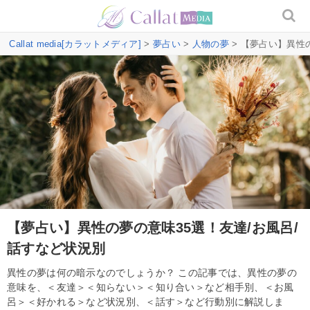
Callat media[カラットメディア]
>
夢占い
>
人物の夢
> 【夢占い】異性
【夢占い】異性の夢の意味35選！友達/お風呂/
話すなど状況別
異性の夢は何の暗示なのでしょうか？ この記事では、異性の夢の
意味を、＜友達＞＜知らない＞＜知り合い＞など相手別、＜お風
呂＞＜好かれる＞など状況別、＜話す＞など行動別に解説しま