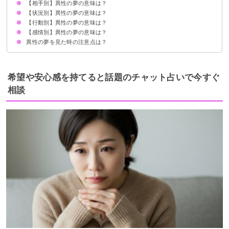
【相手別】異性の夢の意味は？
理想の相手を表す
状況によって意味が決まる
【状況別】異性の夢の意味は？
異性の友達の夢【願望夢】
知らない異性の夢【吉夢】
知り合いの異性の夢【願望夢】
たくさんの異性の夢【願望夢】
異性の同級生の夢【願望夢】
異性が元彼の夢【凶夢】
【行動別】異性の夢の意味は？
異性とお風呂に入る夢【願望夢】
異性に好かれる夢【吉夢】
異性と一緒に寝る夢【警告夢】
異性と密着する夢【吉夢】
異性から体を求められる夢【願望夢】
異性に抱っこされる夢【吉夢】
異性と坂道にいる夢【吉夢】
異性が隣の席に座る【願望夢】
異性と手をつなぐ夢【願望夢】
異性と遊ぶ夢【吉夢】
異性に褒められる夢【願望夢】
異性と喧嘩する夢【逆夢】
異性とキスをする夢【警告夢】
【感情別】異性の夢の意味は？
異性と話す夢【願望夢】
異性と手を繋ぐ夢【願望夢】
異性とイチャイチャする夢【吉夢】
異性とデートする夢【吉夢】
異性から告白される・する夢【吉夢・願望夢】
異性が寝ている夢【凶夢】
異性から電話がかかってくる夢【願望夢】
異性に甘えられる夢【吉夢】
異性に甘える夢【願望夢】
異性に守られる夢【吉夢】
異性を守る夢【願望夢】
異性に手を振られる夢【吉夢】
異性に挨拶される夢【吉夢】
異性の夢を見た時の注意点は？
異性が出てきて心地いい夢【吉夢】
異性が出てきて楽しい夢【吉夢】
異性が出てきて悲しい夢【警告夢】
吉夢なら人に話さない
警告夢や凶夢の内容を人に話す
希望や安心感を持てると話題のチャット占いで今すぐ
相談