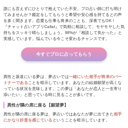
誰にも言えずにひとりで抱えていた不安、プロ占い師に打ち明け
てみませんか？鑑定をしてもらうと希望や安心感を持てるとの声
を多く聞きます。恋愛も仕事も将来のことも、深夜でもOK！
『チャット占いアプリCallat』で気軽に相談して、モヤモヤした気
持ちをスッキリ晴らしましょう。98%が『相談して良かった』と
実感しています。悩んでいる今こそ変わるチャンスです。
今すぐプロに占ってもらう
異性と坂道にいる夢は、夢占いでは
一緒にいた相手が将来のパー
トナーである
ことを暗示しています。あなたの結婚願望が高くな
っている状況を意味します。この夢は「あなたが恋人と一生寄り
添いたい」と思っている時に見ることが多いです。
異性が隣の席に座る【願望夢】
異性が隣の席に座る夢は、夢占いではあなたが夢に出てきた
相手
にかなり好意を感じている
ということを暗示しています。