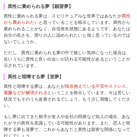
異性に褒められる夢【願望夢】
異性に褒められる夢は、スピリチュアルな世界ではあなたが
異性
から褒められたい
と思っていることを暗示しています。異性から
褒められることがなく、自信喪失状態にあるようです。あなたは
自分の良さを、周りの人に認められたいと強く思っているのでは
ないでしょうか。
ただし、異性に褒められる夢の中で嬉しい気持になった場合は、
近いうちに異性と良い出会いが訪れる可能性があるということが
示されています。
異性と喧嘩する夢【逆夢】
異性と喧嘩する夢は、あなたが
現在抱えている不安やストレス、
葛藤などが解消される
ということを暗示しています。今は苦しい
状況でもそのうち改善されるでしょう。もう少し我慢してくださ
い。
もし夢に出てきた相手が友人や会社の同僚など知人の場合、あな
たがその異性を意識している可能性があります。また、恋人と喧
嘩する夢も逆夢で、これからあなたと異性は親密な関係になって
行くでしょう。