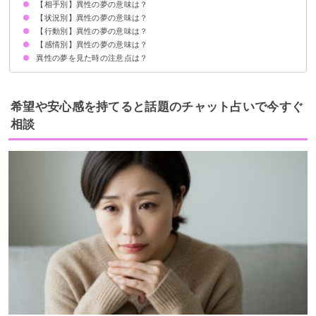
【相手別】異性の夢の意味は？
理想の相手を表す
状況によって意味が決まる
【状況別】異性の夢の意味は？
異性の友達の夢【願望夢】
知らない異性の夢【吉夢】
知り合いの異性の夢【願望夢】
たくさんの異性の夢【願望夢】
異性の同級生の夢【願望夢】
異性が元彼の夢【凶夢】
【行動別】異性の夢の意味は？
異性とお風呂に入る夢【願望夢】
異性に好かれる夢【吉夢】
異性と一緒に寝る夢【警告夢】
異性と密着する夢【吉夢】
異性から体を求められる夢【願望夢】
異性に抱っこされる夢【吉夢】
異性と坂道にいる夢【吉夢】
異性が隣の席に座る【願望夢】
異性と手をつなぐ夢【願望夢】
異性と遊ぶ夢【吉夢】
異性に褒められる夢【願望夢】
異性と喧嘩する夢【逆夢】
異性とキスをする夢【警告夢】
【感情別】異性の夢の意味は？
異性と話す夢【願望夢】
異性と手を繋ぐ夢【願望夢】
異性とイチャイチャする夢【吉夢】
異性とデートする夢【吉夢】
異性から告白される・する夢【吉夢・願望夢】
異性が寝ている夢【凶夢】
異性から電話がかかってくる夢【願望夢】
異性に甘えられる夢【吉夢】
異性に甘える夢【願望夢】
異性に守られる夢【吉夢】
異性を守る夢【願望夢】
異性に手を振られる夢【吉夢】
異性に挨拶される夢【吉夢】
異性の夢を見た時の注意点は？
異性が出てきて心地いい夢【吉夢】
異性が出てきて楽しい夢【吉夢】
異性が出てきて悲しい夢【警告夢】
吉夢なら人に話さない
警告夢や凶夢の内容を人に話す
希望や安心感を持てると話題のチャット占いで今すぐ
相談