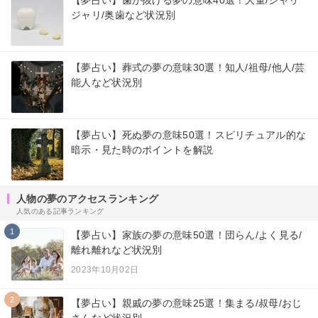
【夢占い】歯が抜ける夢の意味40選！大量/ジャリ
ジャリ/奥歯など状況別
【夢占い】葬式の夢の意味30選！知人/祖母/他人/芸
能人など状況別
【夢占い】死ぬ夢の意味50選！スピリチュアル的な
暗示・見た時のポイントを解説
人物の夢のアクセスランキング
人気のある記事ランキング
1
【夢占い】家族の夢の意味50選！団らん/よく見る/
離れ離れなど状況別
2023年10月02日
2
【夢占い】親戚の夢の意味25選！集まる/叔母/おじ