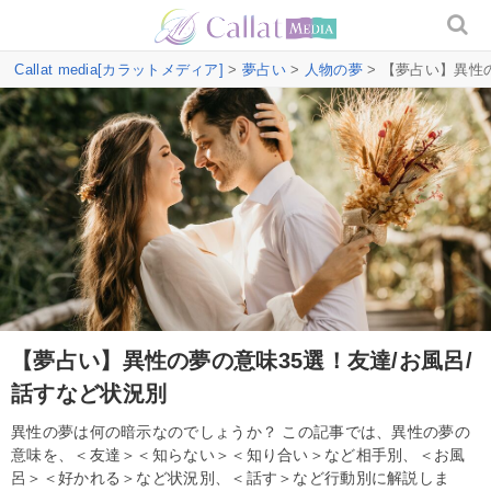
Callat media[カラットメディア]
>
夢占い
>
人物の夢
> 【夢占い】異性
【夢占い】異性の夢の意味35選！友達/お風呂/
話すなど状況別
異性の夢は何の暗示なのでしょうか？ この記事では、異性の夢の
意味を、＜友達＞＜知らない＞＜知り合い＞など相手別、＜お風
呂＞＜好かれる＞など状況別、＜話す＞など行動別に解説しま