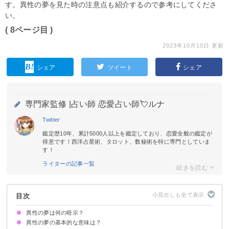
す。異性の夢を見た時の注意点も紹介するので参考にしてくださ
い。
( 8ページ目 )
2023年10月10日 更新
シェア
ツイート
シェア
専門家監修 |
占い師 恋愛占い師💘ルナ
Twitter
鑑定歴10年、累計5000人以上を鑑定しており、恋愛全般の鑑定が
得意です！西洋占星術、タロット、数秘術を特に専門としていま
す！
ライターの記事一覧
目次
異性の夢は何の暗示？
異性の夢の基本的な意味は？