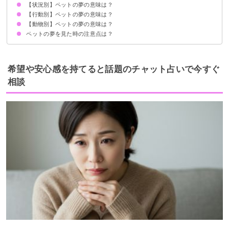
【状況別】ペットの夢の意味は？
①あなたが愛情を注いでいる対象の暗示
②愛され願望の暗示
③従順さの暗示
状況によって意味が決まる
【行動別】ペットの夢の意味は？
ペットが増える夢【警告夢】
ペットが逃げる夢【警告夢】
ペットに襲われる夢【警告夢】
ペットが出産する夢【吉夢】
ペットが死ぬ夢【吉夢】
亡くなったペットの夢【警告夢】
ペットが病気になる夢【凶夢】
ペットが怪我をする夢【凶夢】
ペットが言葉を話す夢【吉夢】
【動物別】ペットの夢の意味は？
ペットを守る夢【警告夢】
ペットに餌をやる夢【吉夢】
ペットに餌をやり忘れる夢【警告夢】
ペットを食べる夢【警告夢】
ペットを飼う夢【警告夢】
ペットと遊ぶ夢【吉夢】
ペットと眠る夢【警告夢】
ペットを探す夢【警告夢】
ペットの夢を見た時の注意点は？
ペットの犬の夢【吉夢】
ペットの猫の夢【警告夢】
ペットのうさぎの夢【吉夢】
ペットのハムスターの夢【吉夢】
ペットの鳥の夢【吉夢】
ペットの魚の夢【警告夢】
ペットの亀の夢【吉夢】
ペットの虫の夢【吉夢】
吉夢なら人に話さない
警告夢や凶夢の内容を人に話す
希望や安心感を持てると話題のチャット占いで今すぐ
相談