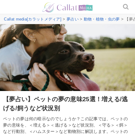
Callat media[カラットメディア]
>
夢占い
>
動物・植物・虫の夢
> 【夢
【夢占い】ペットの夢の意味25選！増える/逃
げる/飼うなど状況別
ペットの夢は何の暗示なのでしょうか？この記事では、ペットの
夢の意味を、＜増える＞＜逃げる＞など状況別、＜守る＞＜餌＞
など行動別、＜ハムスター＞など動物別に解説します。ペットの