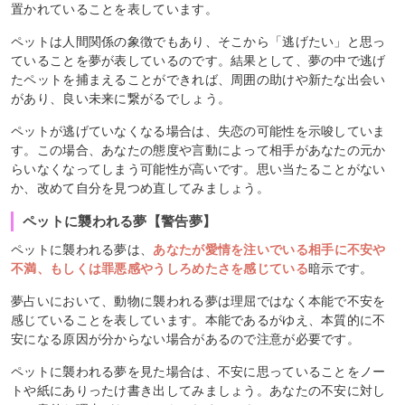
置かれていることを表しています。
ペットは人間関係の象徴でもあり、そこから「逃げたい」と思っ
ていることを夢が表しているのです。結果として、夢の中で逃げ
たペットを捕まえることができれば、周囲の助けや新たな出会い
があり、良い未来に繋がるでしょう。
ペットが逃げていなくなる場合は、失恋の可能性を示唆していま
す。この場合、あなたの態度や言動によって相手があなたの元か
らいなくなってしまう可能性が高いです。思い当たることがない
か、改めて自分を見つめ直してみましょう。
ペットに襲われる夢【警告夢】
ペットに襲われる夢は、
あなたが愛情を注いでいる相手に不安や
不満、もしくは罪悪感やうしろめたさを感じている
暗示です。
夢占いにおいて、動物に襲われる夢は理屈ではなく本能で不安を
感じていることを表しています。本能であるがゆえ、本質的に不
安になる原因が分からない場合があるので注意が必要です。
ペットに襲われる夢を見た場合は、不安に思っていることをノー
トや紙にありったけ書き出してみましょう。あなたの不安に対し