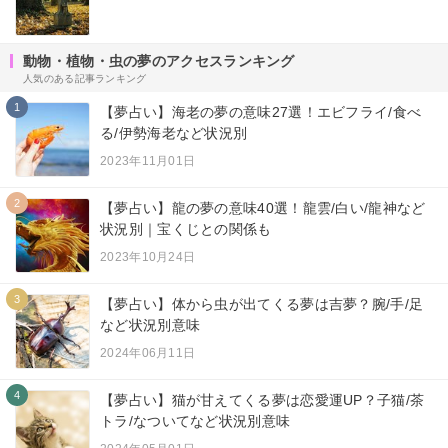
動物・植物・虫の夢のアクセスランキング
人気のある記事ランキング
1
【夢占い】海老の夢の意味27選！エビフライ/食べ
る/伊勢海老など状況別
2023年11月01日
2
【夢占い】龍の夢の意味40選！龍雲/白い/龍神など
状況別｜宝くじとの関係も
2023年10月24日
3
【夢占い】体から虫が出てくる夢は吉夢？腕/手/足
など状況別意味
2024年06月11日
4
【夢占い】猫が甘えてくる夢は恋愛運UP？子猫/茶
トラ/なついてなど状況別意味