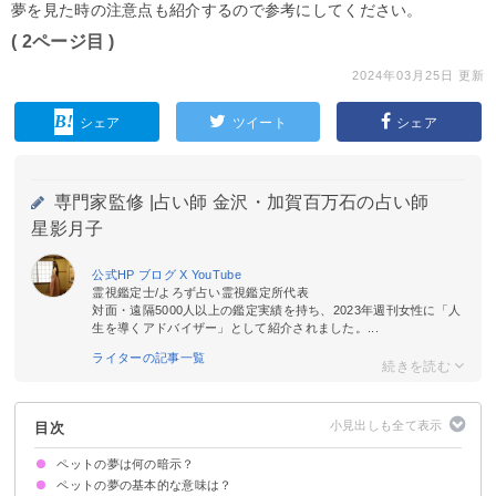
夢を見た時の注意点も紹介するので参考にしてください。
( 2ページ目 )
2024年03月25日 更新
シェア
ツイート
シェア
専門家監修 |
占い師 金沢・加賀百万石の占い師
星影月子
公式HP
ブログ
X
YouTube
霊視鑑定士/よろず占い霊視鑑定所代表
対面・遠隔5000人以上の鑑定実績を持ち、2023年週刊女性に「人
生を導くアドバイザー」として紹介されました。...
ライターの記事一覧
目次
ペットの夢は何の暗示？
ペットの夢の基本的な意味は？