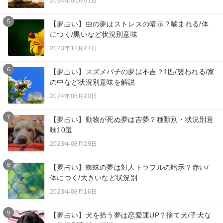
2024年05月01日
5
【夢占い】虫の夢はストレスの暗示？噛まれる/体
につく/黒いなど状況別意味
2023年12月24日
6
【夢占い】スズメバチの夢は不吉？1匹/襲われる/家
の中など状況別意味を解説
2024年05月20日
7
【夢占い】動物が死ぬ夢は吉夢？種類別・状況別意
味10選
2023年08月29日
8
【夢占い】蜘蛛の夢は対人トラブルの暗示？赤い/
体につく/大きいなど状況別
2023年08月16日
9
【夢占い】犬を拾う夢は恋愛運UP？捨て犬/子犬な