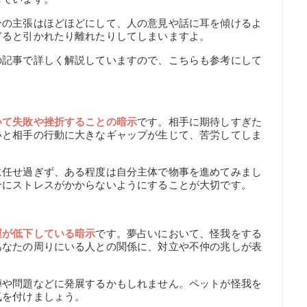
分の主張はほどほどにして、人の意見や話に耳を傾けるよ
ぎると引かれたり離れたりしてしまいますよ。
の記事で詳しく解説していますので、こちらも参考にして
いて失敗や挫折することの暗示
です。相手に期待しすぎた
いと相手の行動に大きなギャップが生じて、苦労してしま
に任せ過ぎず、ある程度は自分主体で物事を進めてみまし
分にストレスがかからないようにすることが大切です。
運が低下している暗示
です。夢占いにおいて、怪我をする
あなたの周りにいる人との関係に、対立や不仲の兆しが表
。
嘩や問題などに発展するかもしれません。ペットが怪我を
気を付けましょう。