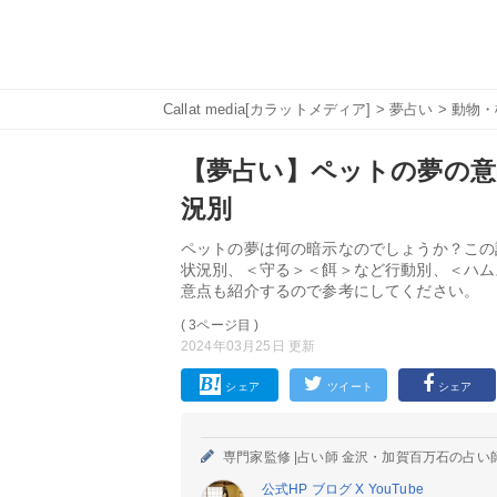
Callat media[カラットメディア]
>
夢占い
>
動物・
【夢占い】ペットの夢の意味
況別
ペットの夢は何の暗示なのでしょうか？この
状況別、＜守る＞＜餌＞など行動別、＜ハム
意点も紹介するので参考にしてください。
( 3ページ目 )
2024年03月25日 更新
シェア
ツイート
シェア
専門家監修 |
占い師 金沢・加賀百万石の占い
公式HP
ブログ
X
YouTube