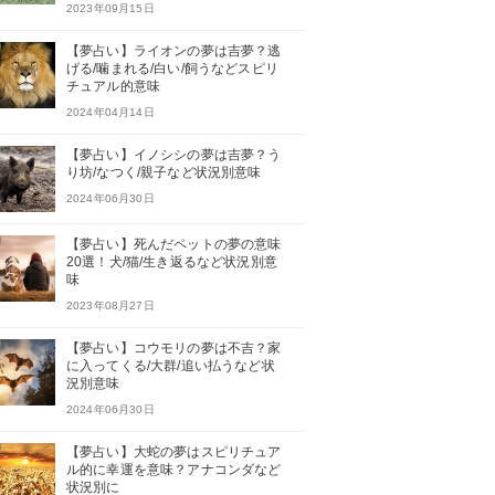
2023年09月15日
【夢占い】ライオンの夢は吉夢？逃
げる/噛まれる/白い/飼うなどスピリ
チュアル的意味
2024年04月14日
【夢占い】イノシシの夢は吉夢？う
り坊/なつく/親子など状況別意味
2024年06月30日
【夢占い】死んだペットの夢の意味
20選！犬/猫/生き返るなど状況別意
味
2023年08月27日
【夢占い】コウモリの夢は不吉？家
に入ってくる/大群/追い払うなど状
況別意味
2024年06月30日
【夢占い】大蛇の夢はスピリチュア
ル的に幸運を意味？アナコンダなど
状況別に