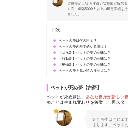
霊視鑑定士/よろず占い霊視鑑定所代表
対面・遠隔5000人以上の鑑定実績を
ました。...
目次
ペットの夢は何の暗示？
ペットの夢の基本的な意味は？
【状況別】ペットの夢の意味は？
①あなたが愛情を注いでいる対象の暗示
②愛され願望の暗示
③従順さの暗示
状況によって意味が決まる
【行動別】ペットの夢の意味は？
ペットが増える夢【警告夢】
ペットが逃げる夢【警告夢】
ペットに襲われる夢【警告夢】
ペットが出産する夢【吉夢】
ペットが死ぬ夢【吉夢】
亡くなったペットの夢【警告夢】
ペットが病気になる夢【凶夢】
ペットが怪我をする夢【凶夢】
ペットが言葉を話す夢【吉夢】
【動物別】ペットの夢の意味は？
ペットを守る夢【警告夢】
ペットに餌をやる夢【吉夢】
ペットに餌をやり忘れる夢【警告夢】
ペットを食べる夢【警告夢】
ペットを飼う夢【警告夢】
ペットと遊ぶ夢【吉夢】
ペットと眠る夢【警告夢】
ペットを探す夢【警告夢】
ペットの夢を見た時の注意点は？
ペットの犬の夢【吉夢】
ペットの猫の夢【警告夢】
ペットのうさぎの夢【吉夢】
ペットのハムスターの夢【吉夢】
ペットの鳥の夢【吉夢】
ペットの魚の夢【警告夢】
ペットの亀の夢【吉夢】
ペットの虫の夢【吉夢】
吉夢なら人に話さない
警告夢や凶夢の内容を人に話す
ペットが死ぬ夢【吉夢】
ペットが死ぬ夢は、
あなた自身が新しい
ぬことは生まれ変わりを象徴し、再スタ
死と再生は同じエ
まります。ペット