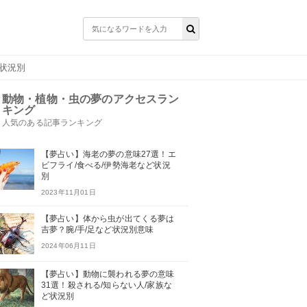
ど状況別
動物・植物・虫の夢のアクセスラン
キング
人気のある記事ランキング
【夢占い】海老の夢の意味27選！エ
ビフライ/食べる/伊勢海老など状況
別
2023年11月01日
【夢占い】体から虫が出てくる夢は
吉夢？腕/手/足など状況別意味
2024年06月11日
【夢占い】動物に襲われる夢の意味
31選！殺される/知らない人/家族な
ど状況別