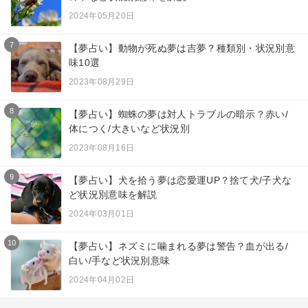
2024年05月20日
7
【夢占い】動物が死ぬ夢は吉夢？種類別・状況別意
味10選
2023年08月29日
8
【夢占い】蜘蛛の夢は対人トラブルの暗示？赤い/
体につく/大きいなど状況別
2023年08月16日
9
【夢占い】犬を拾う夢は恋愛運UP？捨て犬/子犬な
ど状況別意味を解説
2024年03月01日
10
【夢占い】ネズミに噛まれる夢は警告？血が出る/
白い/手など状況別意味
2024年04月02日