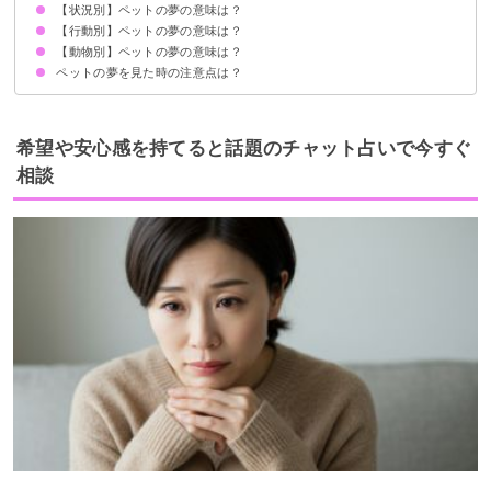
【状況別】ペットの夢の意味は？
①あなたが愛情を注いでいる対象の暗示
②愛され願望の暗示
③従順さの暗示
状況によって意味が決まる
【行動別】ペットの夢の意味は？
ペットが増える夢【警告夢】
ペットが逃げる夢【警告夢】
ペットに襲われる夢【警告夢】
ペットが出産する夢【吉夢】
ペットが死ぬ夢【吉夢】
亡くなったペットの夢【警告夢】
ペットが病気になる夢【凶夢】
ペットが怪我をする夢【凶夢】
ペットが言葉を話す夢【吉夢】
【動物別】ペットの夢の意味は？
ペットを守る夢【警告夢】
ペットに餌をやる夢【吉夢】
ペットに餌をやり忘れる夢【警告夢】
ペットを食べる夢【警告夢】
ペットを飼う夢【警告夢】
ペットと遊ぶ夢【吉夢】
ペットと眠る夢【警告夢】
ペットを探す夢【警告夢】
ペットの夢を見た時の注意点は？
ペットの犬の夢【吉夢】
ペットの猫の夢【警告夢】
ペットのうさぎの夢【吉夢】
ペットのハムスターの夢【吉夢】
ペットの鳥の夢【吉夢】
ペットの魚の夢【警告夢】
ペットの亀の夢【吉夢】
ペットの虫の夢【吉夢】
吉夢なら人に話さない
警告夢や凶夢の内容を人に話す
希望や安心感を持てると話題のチャット占いで今すぐ
相談