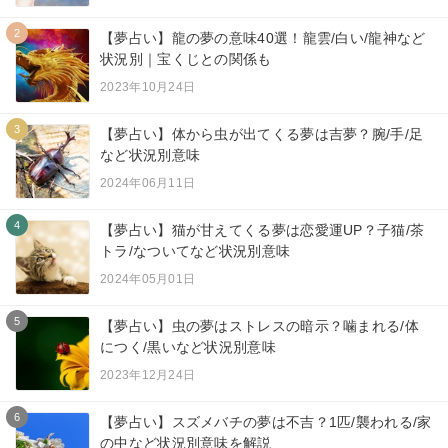
2
【夢占い】龍の夢の意味40選！龍雲/白い/龍神など
状況別｜宝くじとの関係も
2023年10月24日
3
【夢占い】体から虫が出てくる夢は吉夢？腕/手/足
など状況別意味
2024年06月11日
4
【夢占い】猫が甘えてくる夢は恋愛運UP？子猫/茶
トラ/なついてなど状況別意味
2024年05月01日
5
【夢占い】虫の夢はストレスの暗示？噛まれる/体
につく/黒いなど状況別意味
2023年12月24日
6
【夢占い】スズメバチの夢は不吉？1匹/襲われる/家
の中など状況別意味を解説