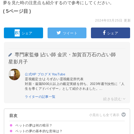
夢を見た時の注意点も紹介するので参考にしてください。
( 5ページ目 )
2024年03月25日 更新
シェア
ツイート
シェア
専門家監修 |
占い師 金沢・加賀百万石の占い師
星影月子
公式HP
ブログ
X
YouTube
霊視鑑定士/よろず占い霊視鑑定所代表
対面・遠隔5000人以上の鑑定実績を持ち、2023年週刊女性に「人
生を導くアドバイザー」として紹介されました。...
ライターの記事一覧
目次
ペットの夢は何の暗示？
ペットの夢の基本的な意味は？