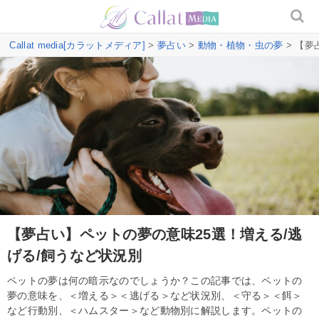
Callat media[カラットメディア]
>
夢占い
>
動物・植物・虫の夢
> 【夢
【夢占い】ペットの夢の意味25選！増える/逃
げる/飼うなど状況別
ペットの夢は何の暗示なのでしょうか？この記事では、ペットの
夢の意味を、＜増える＞＜逃げる＞など状況別、＜守る＞＜餌＞
など行動別、＜ハムスター＞など動物別に解説します。ペットの