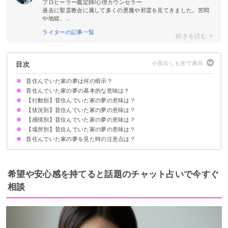
プロヒーラー鑑定師/心理カウンセラー
過去に聖霊教会に属して多くの悪魔や邪霊を見てきました。苦悶
や地獄、...
ライターの記事一覧
目次
昔住んでいた家の夢は何の暗示？
昔住んでいた家の夢の基本的な意味は？
【行動別】昔住んでいた家の夢の意味は？
①過去を懐かしんでいる暗示
②現状に嫌気がさしているサイン
昔住んでいた家の夢ばかり見る場合は思い悩んでいる暗示
状況によって意味が決まる
【状況別】昔住んでいた家の夢の意味は？
昔住んでいた家を掃除する夢【吉夢】
昔住んでいた家を引っ越す夢【吉夢】
昔住んでいた家をリフォームする夢【吉夢】
昔住んでいた家を遠くから見る夢【吉夢】
昔住んでいた家にまた住む夢【吉夢・凶夢】
昔住んでいた家の場所に新しい家を建てる夢【吉夢・凶夢】
【感情別】昔住んでいた家の夢の意味は？
昔住んでいた家に幽霊が出る夢【吉夢・凶夢】
昔住んでいたアパートの夢【吉夢】
昔住んでいた家に知らない人がいる夢【吉夢】
昔住んでいた家が火事になる夢【吉夢】
昔住んでいた家で飼っていた犬が出てくる夢【吉夢・凶夢】
昔住んでいた家が壊れる夢【警告夢】
子供の頃に住んでいた家の夢【吉夢】
昔住んでいた家が暗い夢【警告夢】
昔住んでいた家が狭い夢【凶夢】
昔住んでいた家が新しい夢【吉夢】
昔住んでいた家が豪邸な夢【吉夢】
【場所別】昔住んでいた家の夢の意味は？
昔住んでいた家が怖い夢【凶夢】
昔住んでいた家が懐かしい夢【警告夢】
昔住んでいた家に寂しさを感じる夢【警告夢】
昔住んでいた家の夢を見た時の注意点は？
昔住んでいた家の部屋の夢【吉夢・凶夢】
昔住んでいた家のトイレの夢【吉夢】
昔住んでいた家のお風呂の夢【吉夢】
昔住んでいた家の台所の夢【警告夢】
昔住んでいた家の玄関ドアの夢【吉夢】
十分な休息を取る
吉夢なら話さず警告夢や凶夢は人に話す
希望や安心感を持てると話題のチャット占いで今すぐ
相談