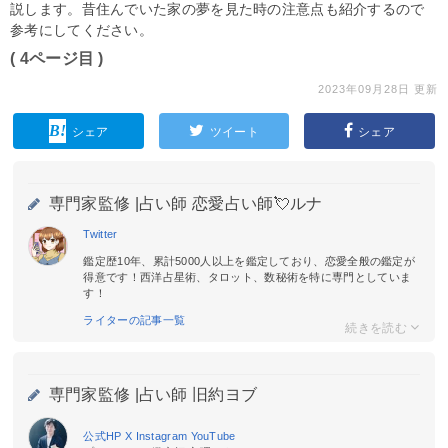
説します。昔住んでいた家の夢を見た時の注意点も紹介するので
参考にしてください。
( 4ページ目 )
2023年09月28日 更新
シェア
ツイート
シェア
専門家監修 |
占い師 恋愛占い師💘ルナ
Twitter
鑑定歴10年、累計5000人以上を鑑定しており、恋愛全般の鑑定が
得意です！西洋占星術、タロット、数秘術を特に専門としていま
す！
ライターの記事一覧
専門家監修 |
占い師 旧約ヨブ
公式HP
X
Instagram
YouTube