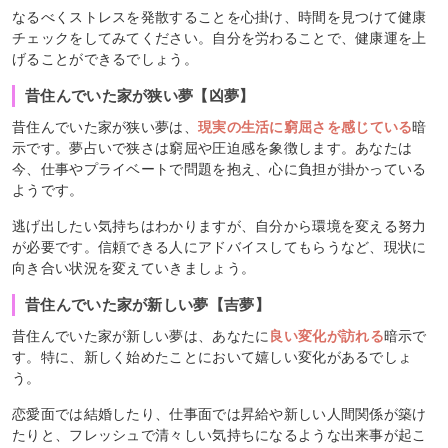
なるべくストレスを発散することを心掛け、時間を見つけて健康
チェックをしてみてください。自分を労わることで、健康運を上
げることができるでしょう。
昔住んでいた家が狭い夢【凶夢】
昔住んでいた家が狭い夢は、
現実の生活に窮屈さを感じている
暗
示です。夢占いで狭さは窮屈や圧迫感を象徴します。あなたは
今、仕事やプライベートで問題を抱え、心に負担が掛かっている
ようです。
逃げ出したい気持ちはわかりますが、自分から環境を変える努力
が必要です。信頼できる人にアドバイスしてもらうなど、現状に
向き合い状況を変えていきましょう。
昔住んでいた家が新しい夢【吉夢】
昔住んでいた家が新しい夢は、あなたに
良い変化が訪れる
暗示で
す。特に、新しく始めたことにおいて嬉しい変化があるでしょ
う。
恋愛面では結婚したり、仕事面では昇給や新しい人間関係が築け
たりと、フレッシュで清々しい気持ちになるような出来事が起こ