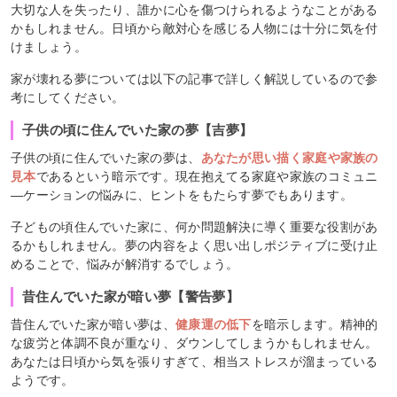
大切な人を失ったり、誰かに心を傷つけられるようなことがある
かもしれません。日頃から敵対心を感じる人物には十分に気を付
けましょう。
家が壊れる夢については以下の記事で詳しく解説しているので参
考にしてください。
子供の頃に住んでいた家の夢【吉夢】
子供の頃に住んでいた家の夢は、
あなたが思い描く家庭や家族の
見本
であるという暗示です。現在抱えてる家庭や家族のコミュニ
―ケーションの悩みに、ヒントをもたらす夢でもあります。
子どもの頃住んでいた家に、何か問題解決に導く重要な役割があ
るかもしれません。夢の内容をよく思い出しポジティブに受け止
めることで、悩みが解消するでしょう。
昔住んでいた家が暗い夢【警告夢】
昔住んでいた家が暗い夢は、
健康運の低下
を暗示します。精神的
な疲労と体調不良が重なり、ダウンしてしまうかもしれません。
あなたは日頃から気を張りすぎて、相当ストレスが溜まっている
ようです。