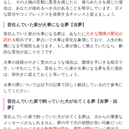
もし、その人物の言動に悪意を感じたり、後ろめたさを感じた場
合は、あなたが改めるべき点があることを暗示しています。ダメ
な部分やコンプレックスを改善するチャンスと捉えましょう。
昔住んでいた家が火事になる夢【吉夢】
昔住んでいた家が火事になる夢は、あなたに
大きな環境の変化が
訪れる
暗示です。夢占いで火事は変化を象徴しており、人生の転
機になる可能性もあります。もし家が激しく燃えていたなら、劇
的な変化が起こりそうです。
火事の規模が小さく焚火のような場合は、愛情を手にする暗示で
す。いずれにしても、昔住んでいた家が火事になる夢を見た場合
は、前向きに捉えておくと良いでしょう。
火事の夢については以下の記事で詳しく解説しているので参考に
してください。
昔住んでいた家で飼っていた犬が出てくる夢【吉夢・凶
夢】
昔住んでいた家で飼っていた犬が出てくる夢は、犬からの重要な
メッセージかもしれません。夢の中で犬の状態が良い印象だった
なら、
あなたに大きな転換期が訪れ、運気が開けていく
暗示で