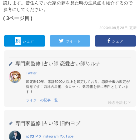
説します。昔住んでいた家の夢を見た時の注意点も紹介するので
参考にしてください。
( 3ページ目 )
2023年09月28日 更新
シェア
ツイート
シェア
専門家監修 |
占い師 恋愛占い師💘ルナ
Twitter
鑑定歴10年、累計5000人以上を鑑定しており、恋愛全般の鑑定が
得意です！西洋占星術、タロット、数秘術を特に専門としていま
す！
ライターの記事一覧
専門家監修 |
占い師 旧約ヨブ
公式HP
X
Instagram
YouTube