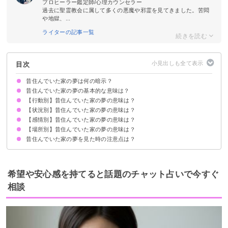
プロヒーラー鑑定師/心理カウンセラー
過去に聖霊教会に属して多くの悪魔や邪霊を見てきました。苦悶
や地獄、...
ライターの記事一覧
目次
昔住んでいた家の夢は何の暗示？
昔住んでいた家の夢の基本的な意味は？
【行動別】昔住んでいた家の夢の意味は？
①過去を懐かしんでいる暗示
②現状に嫌気がさしているサイン
昔住んでいた家の夢ばかり見る場合は思い悩んでいる暗示
状況によって意味が決まる
【状況別】昔住んでいた家の夢の意味は？
昔住んでいた家を掃除する夢【吉夢】
昔住んでいた家を引っ越す夢【吉夢】
昔住んでいた家をリフォームする夢【吉夢】
昔住んでいた家を遠くから見る夢【吉夢】
昔住んでいた家にまた住む夢【吉夢・凶夢】
昔住んでいた家の場所に新しい家を建てる夢【吉夢・凶夢】
【感情別】昔住んでいた家の夢の意味は？
昔住んでいた家に幽霊が出る夢【吉夢・凶夢】
昔住んでいたアパートの夢【吉夢】
昔住んでいた家に知らない人がいる夢【吉夢】
昔住んでいた家が火事になる夢【吉夢】
昔住んでいた家で飼っていた犬が出てくる夢【吉夢・凶夢】
昔住んでいた家が壊れる夢【警告夢】
子供の頃に住んでいた家の夢【吉夢】
昔住んでいた家が暗い夢【警告夢】
昔住んでいた家が狭い夢【凶夢】
昔住んでいた家が新しい夢【吉夢】
昔住んでいた家が豪邸な夢【吉夢】
【場所別】昔住んでいた家の夢の意味は？
昔住んでいた家が怖い夢【凶夢】
昔住んでいた家が懐かしい夢【警告夢】
昔住んでいた家に寂しさを感じる夢【警告夢】
昔住んでいた家の夢を見た時の注意点は？
昔住んでいた家の部屋の夢【吉夢・凶夢】
昔住んでいた家のトイレの夢【吉夢】
昔住んでいた家のお風呂の夢【吉夢】
昔住んでいた家の台所の夢【警告夢】
昔住んでいた家の玄関ドアの夢【吉夢】
十分な休息を取る
吉夢なら話さず警告夢や凶夢は人に話す
希望や安心感を持てると話題のチャット占いで今すぐ
相談