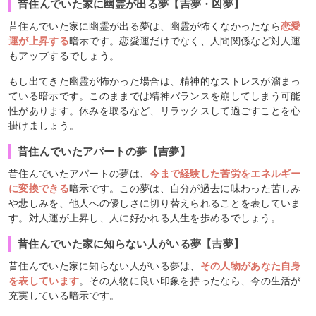
昔住んでいた家に幽霊が出る夢【吉夢・凶夢】
昔住んでいた家に幽霊が出る夢は、幽霊が怖くなかったなら
恋愛
運が上昇する
暗示です。恋愛運だけでなく、人間関係など対人運
もアップするでしょう。
もし出てきた幽霊が怖かった場合は、精神的なストレスが溜まっ
ている暗示です。このままでは精神バランスを崩してしまう可能
性があります。休みを取るなど、リラックスして過ごすことを心
掛けましょう。
昔住んでいたアパートの夢【吉夢】
昔住んでいたアパートの夢は、
今まで経験した苦労をエネルギー
に変換できる
暗示です。この夢は、自分が過去に味わった苦しみ
や悲しみを、他人への優しさに切り替えられることを表していま
す。対人運が上昇し、人に好かれる人生を歩めるでしょう。
昔住んでいた家に知らない人がいる夢【吉夢】
昔住んでいた家に知らない人がいる夢は、
その人物があなた自身
を表しています
。その人物に良い印象を持ったなら、今の生活が
充実している暗示です。