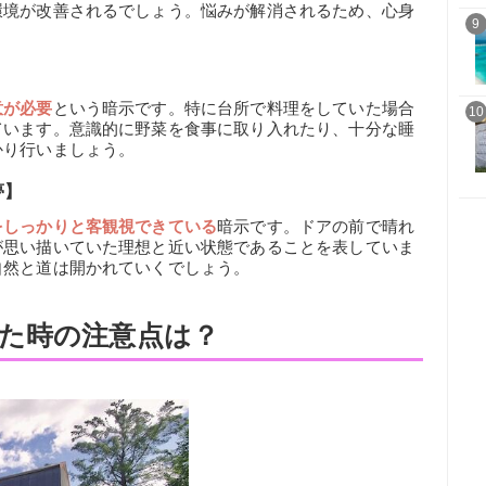
環境が改善されるでしょう。悩みが解消されるため、心身
9
。
】
意が必要
という暗示です。特に台所で料理をしていた場合
10
ています。意識的に野菜を食事に取り入れたり、十分な睡
かり行いましょう。
夢】
をしっかりと客観視できている
暗示です。ドアの前で晴れ
が思い描いていた理想と近い状態であることを表していま
自然と道は開かれていくでしょう。
た時の注意点は？