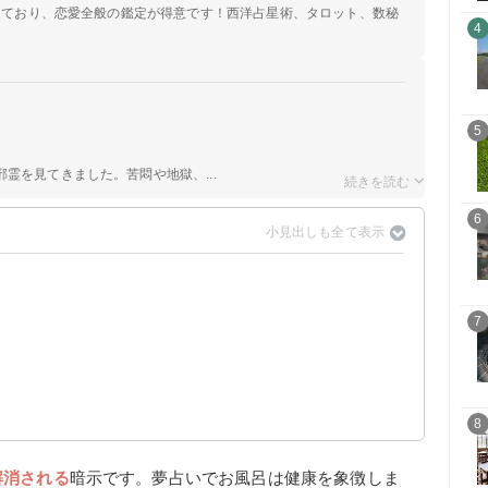
定しており、恋愛全般の鑑定が得意です！西洋占星術、タロット、数秘
4
5
霊を見てきました。苦悶や地獄、...
6
7
いる暗示
夢・凶夢】
夢・凶夢】
8
解消される
暗示です。夢占いでお風呂は健康を象徴しま