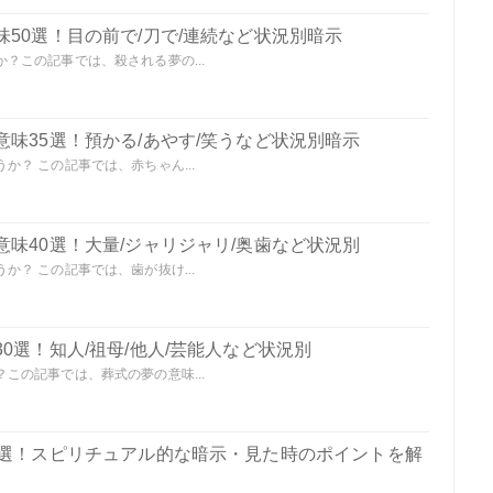
50選！目の前で/刀で/連続など状況別暗示
？この記事では、殺される夢の...
味35選！預かる/あやす/笑うなど状況別暗示
？ この記事では、赤ちゃん...
味40選！大量/ジャリジャリ/奥歯など状況別
？ この記事では、歯が抜け...
0選！知人/祖母/他人/芸能人など状況別
この記事では、葬式の夢の意味...
0選！スピリチュアル的な暗示・見た時のポイントを解