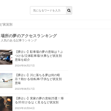
など状況別
場所の夢のアクセスランキング
人気のある記事ランキング
【夢占い】駐車場の夢の意味は？ぶ
つける/立体駐車場/火事など状況別
意味を紹介
2024年04月27日
【夢占い】川に落ちる夢は何の暗
示？助かる/自転車/子供など状況別
意味
2023年08月17日
【夢占い】実家の夢の意味25選！帰
る/片付ける/よく見るなど状況別
2023年10月04日