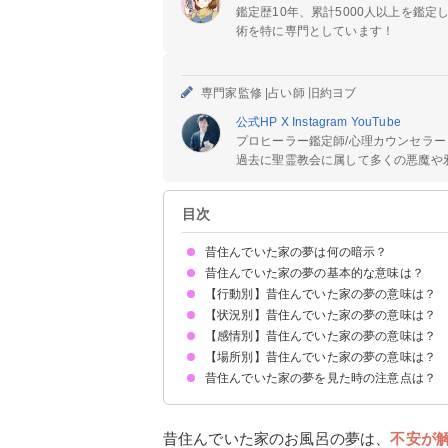
鑑定歴10年、累計5000人以上を鑑
術を特に専門としています！
専門家監修 |
占い師 旧約ヨブ
公式HP
X
Instagram
YouTube
プロヒーラー鑑定師/心理カウンセラー
過去に聖霊教会に属して多くの悪魔や邪
目次
昔住んでいた家の夢は何の暗示？
昔住んでいた家の夢の基本的な意味は？
【行動別】昔住んでいた家の夢の意味は？
①過去を懐かしんでいる暗示
②現状に嫌気がさしているサイン
昔住んでいた家の夢ばかり見る場合は思い悩んで
状況によって意味が決まる
【状況別】昔住んでいた家の夢の意味は？
昔住んでいた家を掃除する夢【吉夢】
昔住んでいた家を引っ越す夢【吉夢】
昔住んでいた家をリフォームする夢【吉夢】
昔住んでいた家を遠くから見る夢【吉夢】
昔住んでいた家にまた住む夢【吉夢・凶夢】
昔住んでいた家の場所に新しい家を建てる夢【吉
【感情別】昔住んでいた家の夢の意味は？
昔住んでいた家に幽霊が出る夢【吉夢・凶夢】
昔住んでいたアパートの夢【吉夢】
昔住んでいた家に知らない人がいる夢【吉夢】
昔住んでいた家が火事になる夢【吉夢】
昔住んでいた家で飼っていた犬が出てくる夢【吉
昔住んでいた家が壊れる夢【警告夢】
子供の頃に住んでいた家の夢【吉夢】
昔住んでいた家が暗い夢【警告夢】
昔住んでいた家が狭い夢【凶夢】
昔住んでいた家が新しい夢【吉夢】
昔住んでいた家が豪邸な夢【吉夢】
【場所別】昔住んでいた家の夢の意味は？
昔住んでいた家が怖い夢【凶夢】
昔住んでいた家が懐かしい夢【警告夢】
昔住んでいた家に寂しさを感じる夢【警告夢】
昔住んでいた家の夢を見た時の注意点は？
昔住んでいた家の部屋の夢【吉夢・凶夢】
昔住んでいた家のトイレの夢【吉夢】
昔住んでいた家のお風呂の夢【吉夢】
昔住んでいた家の台所の夢【警告夢】
昔住んでいた家の玄関ドアの夢【吉夢】
十分な休息を取る
吉夢なら話さず警告夢や凶夢は人に話す
昔住んでいた家のお風呂の夢は、
不安が