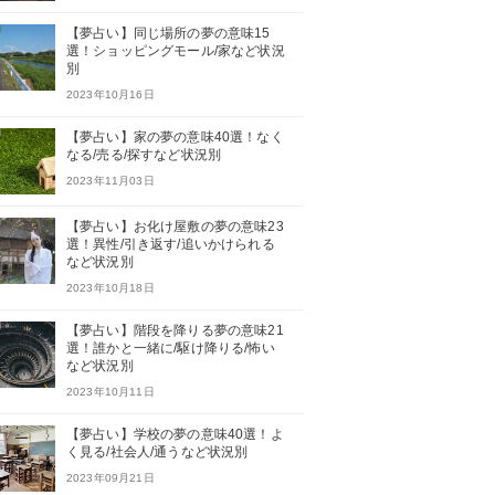
【夢占い】同じ場所の夢の意味15
選！ショッピングモール/家など状況
別
2023年10月16日
【夢占い】家の夢の意味40選！なく
なる/売る/探すなど状況別
2023年11月03日
【夢占い】お化け屋敷の夢の意味23
選！異性/引き返す/追いかけられる
など状況別
2023年10月18日
【夢占い】階段を降りる夢の意味21
選！誰かと一緒に/駆け降りる/怖い
など状況別
2023年10月11日
【夢占い】学校の夢の意味40選！よ
く見る/社会人/通うなど状況別
2023年09月21日