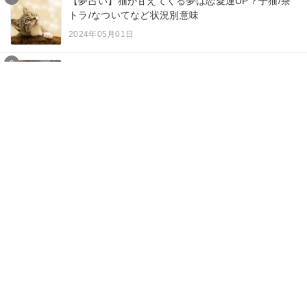
【夢占い】猫が甘えてくる夢は恋愛運UP？子猫/茶
トラ/なついてなど状況別意味
2024年05月01日
9
【夢占い】動物に襲われる夢の意味31選！殺され
る/知らない人/家族など状況別
2023年09月15日
10
【夢占い】虫の夢はストレスの暗示？噛まれる/体
につく/黒いなど状況別意味
2023年12月24日
カテゴリー一覧
夢占い
ニュース
スピリチュアル
エンジェルナンバー