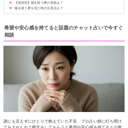
【状況別】猫を拾う夢の意味は？
野良猫を拾う夢【警告夢】
首輪付きの猫を拾う夢【吉夢】
懐いてきた猫を拾う夢【吉夢】
捨て猫を拾う夢【警告夢】
グレーの猫を拾う夢【警告夢】
茶色の猫を拾う夢【吉夢】
黒い猫を拾う夢【逆夢】
猫を拾う夢を見た時の注意点は？
怪我した猫を拾う夢【警告夢】
たくさんの子猫を拾う夢【吉夢】
道端で猫を拾う夢【吉夢】
海で猫を拾う夢【吉夢】
動物病院で猫を拾う夢【吉夢】
捨てられた犬と猫を拾う夢【吉夢】
犬と猫を拾う夢【吉夢】
吉夢なら人に話さないようにする
運気を下げないように意識する
希望や安心感を持てると話題のチャット占いで今すぐ
相談
誰にも言えずにひとりで抱えていた不安、プロ占い師に打ち明け
てみませんか？鑑定をしてもらうと希望や安心感を持てるとの声