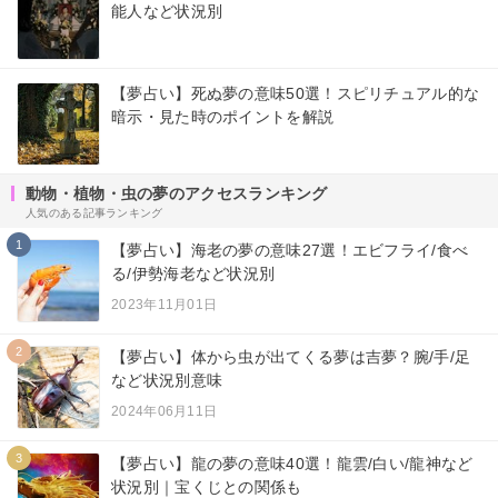
能人など状況別
【夢占い】死ぬ夢の意味50選！スピリチュアル的な
暗示・見た時のポイントを解説
動物・植物・虫の夢のアクセスランキング
人気のある記事ランキング
1
【夢占い】海老の夢の意味27選！エビフライ/食べ
る/伊勢海老など状況別
2023年11月01日
2
【夢占い】体から虫が出てくる夢は吉夢？腕/手/足
など状況別意味
2024年06月11日
3
【夢占い】龍の夢の意味40選！龍雲/白い/龍神など
状況別｜宝くじとの関係も