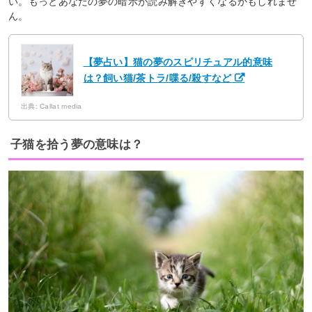
い。もっとあなたの夢の暗示が読み解きやすくなるかもしれませ
ん。
【夢占い】猫の夢のスピリチュアル的意味
は？飼い猫/茶トラ/喋る/殺すなど
出典: Callat media
子猫を拾う夢の意味は？