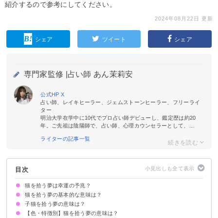
紹介するので参考にしてください。
2024年08月22日 更新
シェア
ツイート
シェア
専門家監修 |
占い師 あん茉莉安
公式HP
X
占い師、レイキヒーラー、ジェムストーンヒーラー、フリーライ
ター
明治大学在学中に10代でプロ占い師デビューし、鑑定歴は約20
年。ご先祖は陰陽師で、占い師、心理カウンセラーとして、...
ライターの記事一覧
目次
猫を拾う夢は幸運の予兆？
猫を拾う夢の基本的な意味は？
子猫を拾う夢の意味は？
ラッキーな出来事が起こる暗示
色・特徴/状況で意味が決まる
【色・特徴別】猫を拾う夢の意味は？
金運アップの暗示
子猫をたくさん拾う夢は【複数の課題を達成できる暗示】
白い子猫を拾う夢は【金運・恋愛運が上昇する暗示】