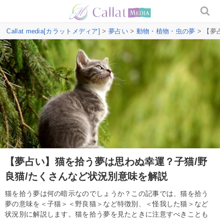
Callat media[カラットメディア]
>
夢占い
>
動物・植物・虫の夢
> 【夢
【夢占い】猫を拾う夢は思わぬ幸運？子猫/野
良猫/たくさんなど状況別意味を解説
猫を拾う夢は何の暗示なのでしょうか？この記事では、猫を拾う
夢の意味を＜子猫＞＜野良猫＞など特徴別、＜怪我した猫＞など
状況別に解説します。猫を拾う夢を見たときに注意すべきことも