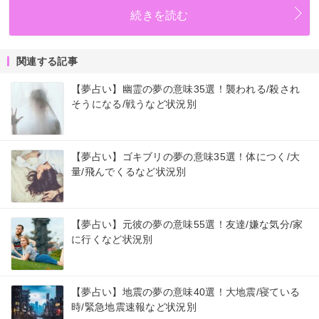
続きを読む
関連する記事
【夢占い】幽霊の夢の意味35選！襲われる/殺され
そうになる/戦うなど状況別
【夢占い】ゴキブリの夢の意味35選！体につく/大
量/飛んでくるなど状況別
【夢占い】元彼の夢の意味55選！友達/嫌な気分/家
に行くなど状況別
【夢占い】地震の夢の意味40選！大地震/寝ている
時/緊急地震速報など状況別