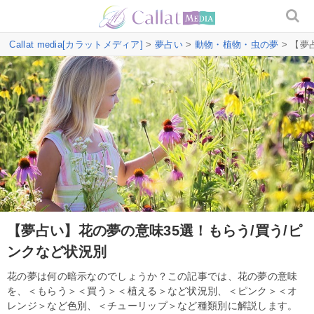
Callat media[カラットメディア]
>
夢占い
>
動物・植物・虫の夢
> 【夢
【夢占い】花の夢の意味35選！もらう/買う/ピ
ンクなど状況別
花の夢は何の暗示なのでしょうか？この記事では、花の夢の意味
を、＜もらう＞＜買う＞＜植える＞など状況別、＜ピンク＞＜オ
レンジ＞など色別、＜チューリップ＞など種類別に解説します。