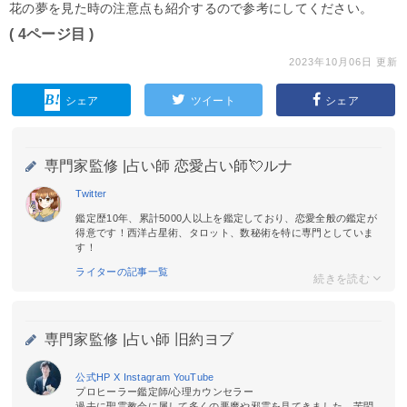
花の夢を見た時の注意点も紹介するので参考にしてください。
( 4ページ目 )
2023年10月06日 更新
シェア
ツイート
シェア
専門家監修 |
占い師 恋愛占い師💘ルナ
Twitter
鑑定歴10年、累計5000人以上を鑑定しており、恋愛全般の鑑定が
得意です！西洋占星術、タロット、数秘術を特に専門としていま
す！
ライターの記事一覧
専門家監修 |
占い師 旧約ヨブ
公式HP
X
Instagram
YouTube
プロヒーラー鑑定師/心理カウンセラー
過去に聖霊教会に属して多くの悪魔や邪霊を見てきました。苦悶