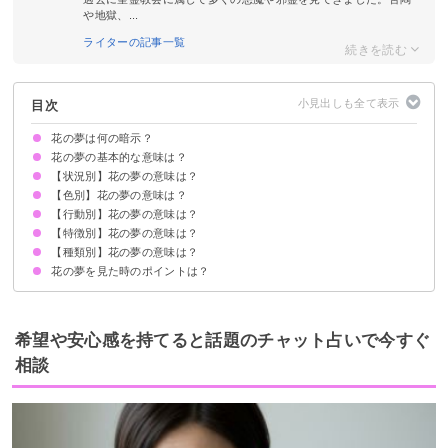
や地獄、...
ライターの記事一覧
目次
花の夢は何の暗示？
花の夢の基本的な意味は？
【状況別】花の夢の意味は？
①才能が開花する暗示
②恋愛が成就する暗示
状況によって意味が決まる
【色別】花の夢の意味は？
花をもらう夢【吉夢】
花が咲く夢【吉夢】
花が満開の夢【吉夢】
花が枯れている夢【警告夢】
料理に花が乗っている夢【吉夢】
花びらが舞う夢【警告夢】
【行動別】花の夢の意味は？
ピンクの花の夢【吉夢】
オレンジの花の夢【吉夢】
黄色の花の夢【吉夢】
青い花の夢【吉夢】
紫の花の夢【吉夢】
白い花の夢【吉夢】
カラフルな花の夢【吉夢】
赤い花の夢【吉夢】
黒い花の夢【吉夢】
【特徴別】花の夢の意味は？
花を買う夢【吉夢】
花を鉢に植える夢【吉夢】
花を生ける夢【吉夢】
花に水をあげる夢【吉夢】
花を食べる夢【吉夢】
花を選ぶ夢【警告夢】
花の歌を歌う夢【吉夢】
花屋で働く夢【吉夢】
【種類別】花の夢の意味は？
花束の夢【吉夢】
花畑の夢【吉夢】
見たことない花の夢【吉夢】
大きな花の夢【吉夢】
花のつぼみの夢【吉夢】
花の夢を見た時のポイントは？
チューリップの夢【吉夢】
桜の夢【吉夢】
あやめの夢【吉夢】
コスモスの夢【吉夢】
切り花の夢【吉夢】
バラの夢【吉夢】
百合の夢【吉夢】
恋愛に積極的になる
吉夢なら話さず警告夢や凶夢は人に話す
希望や安心感を持てると話題のチャット占いで今すぐ
相談