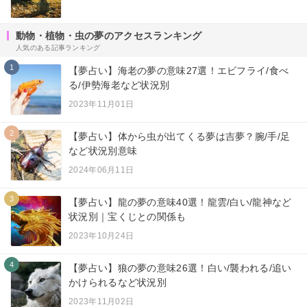
動物・植物・虫の夢のアクセスランキング
人気のある記事ランキング
1
【夢占い】海老の夢の意味27選！エビフライ/食べ
る/伊勢海老など状況別
2023年11月01日
2
【夢占い】体から虫が出てくる夢は吉夢？腕/手/足
など状況別意味
2024年06月11日
3
【夢占い】龍の夢の意味40選！龍雲/白い/龍神など
状況別｜宝くじとの関係も
2023年10月24日
4
【夢占い】狼の夢の意味26選！白い/襲われる/追い
かけられるなど状況別
2023年11月02日