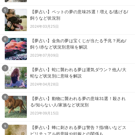
5
【夢占い】ペットの夢の意味25選！増える/逃げる/
飼うなど状況別
2024年03月25日
6
【夢占い】金魚の夢は宝くじが当たる予兆？死ぬ/
飼う/赤など状況別意味を解説
2023年07月09日
7
【夢占い】蛇に襲われる夢は運気ダウン？他人/大
蛇など状況別に意味を解説
2024年04月28日
8
【夢占い】動物に襲われる夢の意味31選！殺され
る/知らない人/家族など状況別
2023年09月15日
9
【夢占い】蜂に刺される夢は警告？指/痛いなどス
ピリチュアル的意味や妊娠との関係も