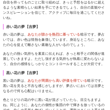
自信を持ってものごとに取り組めば、きっと予想をはるかに超え
るような素晴らしい結果を手にできるでしょう。自分の直観やイ
ンスピレーションを信じて、アクティブに毎日を過ごしてくださ
いね。
赤い花の夢【吉夢】
赤い花の夢は、
あなたが誰かを熱烈に慕っている
暗示です。夢占
いでは、赤い色は情熱を象徴しています。身近なところに、あな
たの心を捉えて離さない素敵な人がいるのでしょう。
あなたの熱い気持ちを素直に伝えれば、きっと相手との関係が進
展していきますよ。ただし強すぎる気持ちが執着に変わらないよ
う、自分の感情をしっかりとコントロールすることが大切です。
黒い花の夢【吉夢】
黒い花の夢は、
あなたが周囲から高い評価を得ている
暗示です。
黒い花を見ると不吉な感じがしますが、夢占いにおいては吉夢と
なるので何も心配はいりません。
色とりどりの花の中に黒い花が混ざっていたら、目立ちますよ
ね。同じように、あなたの個性が集団の中で輝きを放っているの
です。自らの長所を伸ばしていくことで、運気はさらに上昇を続