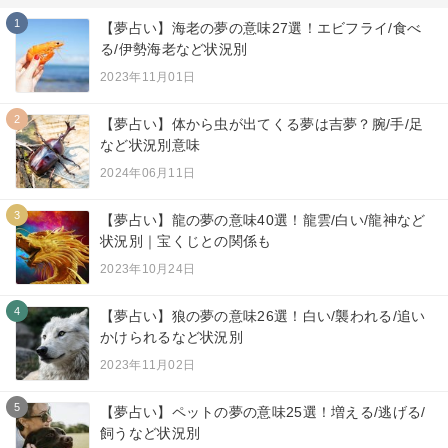
1
【夢占い】海老の夢の意味27選！エビフライ/食べ
る/伊勢海老など状況別
2023年11月01日
2
【夢占い】体から虫が出てくる夢は吉夢？腕/手/足
など状況別意味
2024年06月11日
3
【夢占い】龍の夢の意味40選！龍雲/白い/龍神など
状況別｜宝くじとの関係も
2023年10月24日
4
【夢占い】狼の夢の意味26選！白い/襲われる/追い
かけられるなど状況別
2023年11月02日
5
【夢占い】ペットの夢の意味25選！増える/逃げる/
飼うなど状況別