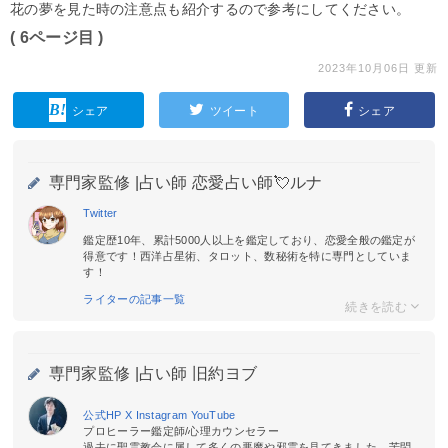
花の夢を見た時の注意点も紹介するので参考にしてください。
( 6ページ目 )
2023年10月06日 更新
シェア
ツイート
シェア
専門家監修 |
占い師 恋愛占い師💘ルナ
Twitter
鑑定歴10年、累計5000人以上を鑑定しており、恋愛全般の鑑定が
得意です！西洋占星術、タロット、数秘術を特に専門としていま
す！
ライターの記事一覧
専門家監修 |
占い師 旧約ヨブ
公式HP
X
Instagram
YouTube
プロヒーラー鑑定師/心理カウンセラー
過去に聖霊教会に属して多くの悪魔や邪霊を見てきました。苦悶