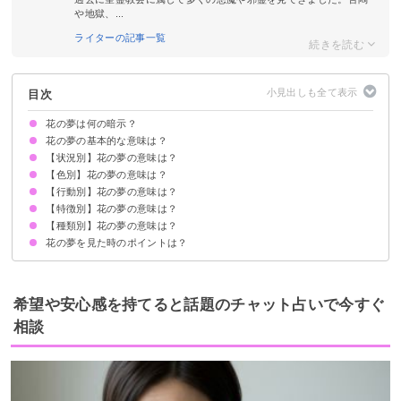
や地獄、...
ライターの記事一覧
目次
花の夢は何の暗示？
花の夢の基本的な意味は？
【状況別】花の夢の意味は？
①才能が開花する暗示
②恋愛が成就する暗示
状況によって意味が決まる
【色別】花の夢の意味は？
花をもらう夢【吉夢】
花が咲く夢【吉夢】
花が満開の夢【吉夢】
花が枯れている夢【警告夢】
料理に花が乗っている夢【吉夢】
花びらが舞う夢【警告夢】
【行動別】花の夢の意味は？
ピンクの花の夢【吉夢】
オレンジの花の夢【吉夢】
黄色の花の夢【吉夢】
青い花の夢【吉夢】
紫の花の夢【吉夢】
白い花の夢【吉夢】
カラフルな花の夢【吉夢】
赤い花の夢【吉夢】
黒い花の夢【吉夢】
【特徴別】花の夢の意味は？
花を買う夢【吉夢】
花を鉢に植える夢【吉夢】
花を生ける夢【吉夢】
花に水をあげる夢【吉夢】
花を食べる夢【吉夢】
花を選ぶ夢【警告夢】
花の歌を歌う夢【吉夢】
花屋で働く夢【吉夢】
【種類別】花の夢の意味は？
花束の夢【吉夢】
花畑の夢【吉夢】
見たことない花の夢【吉夢】
大きな花の夢【吉夢】
花のつぼみの夢【吉夢】
花の夢を見た時のポイントは？
チューリップの夢【吉夢】
桜の夢【吉夢】
あやめの夢【吉夢】
コスモスの夢【吉夢】
切り花の夢【吉夢】
バラの夢【吉夢】
百合の夢【吉夢】
恋愛に積極的になる
吉夢なら話さず警告夢や凶夢は人に話す
希望や安心感を持てると話題のチャット占いで今すぐ
相談