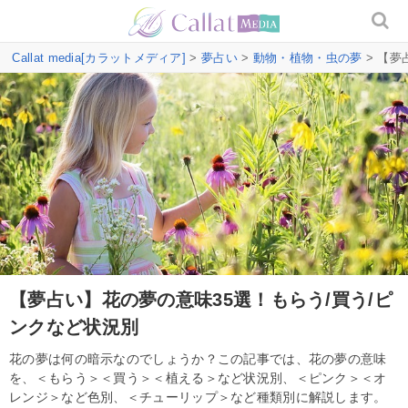
Callat media[カラットメディア]
>
夢占い
>
動物・植物・虫の夢
> 【夢
【夢占い】花の夢の意味35選！もらう/買う/ピ
ンクなど状況別
花の夢は何の暗示なのでしょうか？この記事では、花の夢の意味
を、＜もらう＞＜買う＞＜植える＞など状況別、＜ピンク＞＜オ
レンジ＞など色別、＜チューリップ＞など種類別に解説します。