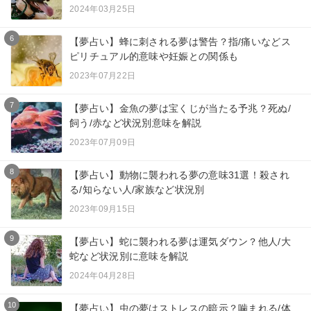
2024年03月25日
6
【夢占い】蜂に刺される夢は警告？指/痛いなどス
ピリチュアル的意味や妊娠との関係も
2023年07月22日
7
【夢占い】金魚の夢は宝くじが当たる予兆？死ぬ/
飼う/赤など状況別意味を解説
2023年07月09日
8
【夢占い】動物に襲われる夢の意味31選！殺され
る/知らない人/家族など状況別
2023年09月15日
9
【夢占い】蛇に襲われる夢は運気ダウン？他人/大
蛇など状況別に意味を解説
2024年04月28日
10
【夢占い】虫の夢はストレスの暗示？噛まれる/体