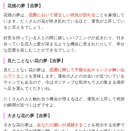
花畑の夢【吉夢】
花畑の夢は、
恋愛において望ましい状況が訪れる
ことを象徴して
います。たくさんの花が咲き乱れているほど、運気が上昇してい
ると言えるでしょう。
好意を持っている人との間に嬉しいハプニングが起きたり、付き
合っている恋人と愛が深まるような機会に恵まれたりして、幸せ
な恋愛を楽しむことができるでしょう。
見たことない花の夢【吉夢】
見たことない花の夢は、
恋愛に関して予期せぬチャンスが舞い込
んでくる
ことを意味します。運命の人との出会いが近づいている
サインでもあるので、今はポジティブな気持ちで人の集まる場所
へ足を運んでくださいね。
たくさんの人と触れ合う機会が増えるほど、運気が上昇して奇跡
の瞬間が近づくはずですよ。
大きな花の夢【吉夢】
大きな花の夢は、
あなたの願いが成就する
ことを暗示する吉夢で
す。大きな花が綺麗に開いていたら、あなたは誰もが羨むような