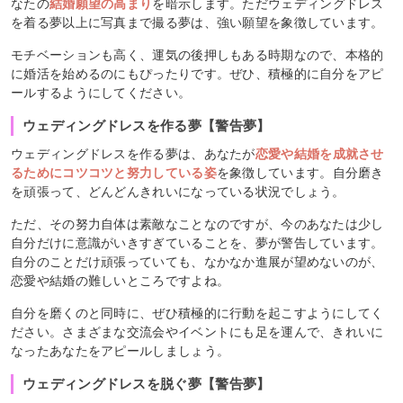
なたの
結婚願望の高まり
を暗示します。ただウェディングドレス
を着る夢以上に写真まで撮る夢は、強い願望を象徴しています。
モチベーションも高く、運気の後押しもある時期なので、本格的
に婚活を始めるのにもぴったりです。ぜひ、積極的に自分をアピ
ールするようにしてください。
ウェディングドレスを作る夢【警告夢】
ウェディングドレスを作る夢は、あなたが
恋愛や結婚を成就させ
るためにコツコツと努力している姿
を象徴しています。自分磨き
を頑張って、どんどんきれいになっている状況でしょう。
ただ、その努力自体は素敵なことなのですが、今のあなたは少し
自分だけに意識がいきすぎていることを、夢が警告しています。
自分のことだけ頑張っていても、なかなか進展が望めないのが、
恋愛や結婚の難しいところですよね。
自分を磨くのと同時に、ぜひ積極的に行動を起こすようにしてく
ださい。さまざまな交流会やイベントにも足を運んで、きれいに
なったあなたをアピールしましょう。
ウェディングドレスを脱ぐ夢【警告夢】