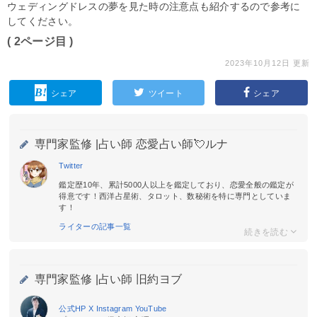
ウェディングドレスの夢を見た時の注意点も紹介するので参考に
してください。
( 2ページ目 )
2023年10月12日 更新
シェア
ツイート
シェア
専門家監修 |
占い師 恋愛占い師💘ルナ
Twitter
鑑定歴10年、累計5000人以上を鑑定しており、恋愛全般の鑑定が
得意です！西洋占星術、タロット、数秘術を特に専門としていま
す！
ライターの記事一覧
専門家監修 |
占い師 旧約ヨブ
公式HP
X
Instagram
YouTube