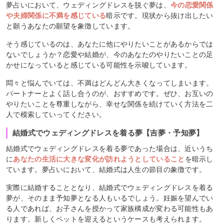
夢占いにおいて、ウェディングドレスを脱ぐ夢は、
今の恋愛関係
や夫婦関係に不満を感じている
暗示です。現状から抜け出したい
と願うあなたの願望を象徴しています。
そう感じているのは、あなたに他にやりたいことがあるからでは
ないでしょうか？恋愛や結婚が、今のあなたのやりたいことの足
かせになっていると感じている可能性を示唆しています。
悶々と悩んでいては、不満はどんどん大きくなってしまいます。
パートナーとよく話し合うのが、おすすめです。ぜひ、お互いの
やりたいことを尊重しながら、幸せな関係を続けていく方法を二
人で模索していってください。
結婚式でウェディングドレスを着る夢【吉夢・予知夢】
結婚式でウェディングドレスを着る夢であった場合は、近いうち
に
あなたの生活に大きな変化が訪れようとしていること
を暗示し
ています。夢占いにおいて、結婚式は人生の節目の象徴です。
実際に結婚することとなり、結婚式でウェディングドレスを着る
夢が、そのまま予知夢となる人もいるでしょう。妊娠を望んでい
る人であれば、お子さんを授かって家族構成が変わる可能性もあ
ります。新しくペットを迎えるというケースも考えられます。