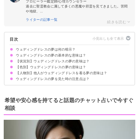
プロヒーラー鑑定師/心理カウンセラー
過去に聖霊教会に属して多くの悪魔や邪霊を見てきました。苦悶
や地獄、...
ライターの記事一覧
目次
ウェディングドレスの夢は何の暗示？
ウェディングドレスの夢の基本的な意味は？
【状況別】ウェディングドレスの夢の意味は？
恋愛運UPの暗示
状況によって意味が決まる
【色別】ウェディングドレスの夢の意味は？
ウェディングドレスを着る夢【吉夢】
ウェディングドレスを選ぶ夢【吉夢】
ウェディングドレスを試着する夢【警告夢】
ウェディングドレスで写真を撮る夢【吉夢】
ウェディングドレスを作る夢【警告夢】
ウェディングドレスを脱ぐ夢【警告夢】
結婚式でウェディングドレスを着る夢【吉夢・予知夢】
ウェディングドレスを着た人を見る夢【吉夢】
既婚者なのにウェディングドレスを着る夢【警告夢】
ウェディングドレスのサイズが合わない夢【警告夢】
【人物別】他人がウェディングドレスを着る夢の意味は？
白いウェディングドレスの夢【凶夢】
ピンクのウェディングドレスの夢【警告夢】
赤いウェディングドレスの夢【吉夢】
黒いウェディングドレスの夢【警告夢】
青いウェディングドレスの夢【警告夢】
ウェディングドレスの夢を見た時の注意点は？
友達がウェディングドレスの夢【警告夢】
母親がウェディングドレスを着る夢【凶夢】
男性がウェディングドレスを着る夢【警告夢】
姉妹がウェディングドレスを着る夢【吉夢・凶夢】
知らない人がウェディングドレスを着る夢【吉夢】
恋愛に積極的になる
吉夢なら話さず警告夢や凶夢は人に話す
希望や安心感を持てると話題のチャット占いで今すぐ
相談